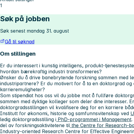
1
Søk på jobben
Søk senest mandag 31. august
Gå til søknad
Om stillingen
Er du interessert i kunstig intelligens, produkt-tjenestesys
hvordan bærekraftig industri transformeres?
Ønsker du å drive banebrytende forskning sammen med le
industripartnere? Er du motivert for å ta en doktorgrad o
karrieremuligheter?
Som stipendiat hos oss vil du jobbe mot å fullføre doktor
sammen med dyktige kolleger som deler dine interesser. E
doktorgradsstillingen vil kvalifisere deg for en karriere b
Institutt for økonomi, historie og samfunnsvitenskap ved
U
ledig doktorgradsstilling i
PhD-programmet i Management
.
del av forskningsaktivitetene til
the Centre for Research-b
Industry‑oriented Research Centre for Effective Engineer