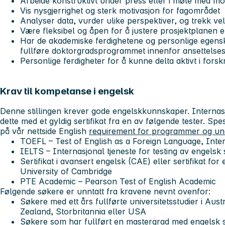
Arbeide konstruktivt under press eller i møte med m
Vis nysgjerrighet og sterk motivasjon for fagområdet
Analyser data, vurder ulike perspektiver, og trekk 
Være fleksibel og åpen for å justere prosjektplanen 
Har de akademiske ferdighetene og personlige egen
fullføre doktorgradsprogrammet innenfor ansettelse
Personlige ferdigheter for å kunne delta aktivt i fors
Krav til kompetanse i engelsk
Denne stillingen krever gode engelskkunnskaper. Intern
dette med et gyldig sertifikat fra en av følgende tester. Spes
på vår nettside English
requirement for programmer og un
TOEFL – Test of English as a Foreign Language, Inte
IELTS – Internasjonal tjeneste for testing av engelsk
Sertifikat i avansert engelsk (CAE) eller sertifikat for
University of Cambridge
PTE Academic – Pearson Test of English Academic
Følgende søkere er unntatt fra kravene nevnt ovenfor:
Søkere med ett års fullførte universitetsstudier i Aus
Zealand, Storbritannia eller USA
Søkere som har fullført en mastergrad med engelsk 