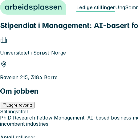
Hopp til innhold
Ledige stillinger
Ung
Somm
Stipendiat i Management: AI-basert for
Universitetet i Sørøst-Norge
Raveien 215, 3184 Borre
Om jobben
Lagre favoritt
Stillingstittel
Ph.D Research Fellow Management: AI-based business mod
incumbent industries
Antall stillinger