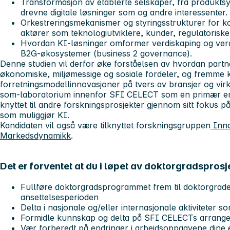
Transformasjon av etablerte selskaper, fra produktsy
drevne digitale løsninger som og andre interessenter.
Orkestreringsmekanismer og styringsstrukturer for k
aktører som teknologiutviklere, kunder, regulatorisk
Hvordan KI-løsninger omformer verdiskaping og verd
B2G-økosystemer (business 2 governance).
Denne studien vil derfor øke forståelsen av hvordan part
økonomiske, miljømessige og sosiale fordeler, og fremme k
forretningsmodellinnovasjoner på tvers av bransjer og vir
som-laboratorium innenfor SFI CELECT som en primær emp
knyttet til andre forskningsprosjekter gjennom sitt fokus p
som muliggjør KI.
Kandidaten vil også være tilknyttet forskningsgruppen
Inno
Markedsdynamikk
.
Det er forventet at du i løpet av doktorgradsprosj
Fullføre doktorgradsprogrammet frem til doktorgraden
ansettelsesperioden
Delta i nasjonale og/eller internasjonale aktiviteter 
Formidle kunnskap og delta på SFI CELECTs arrang
Vær forberedt på endringer i arbeidsoppgavene dine e