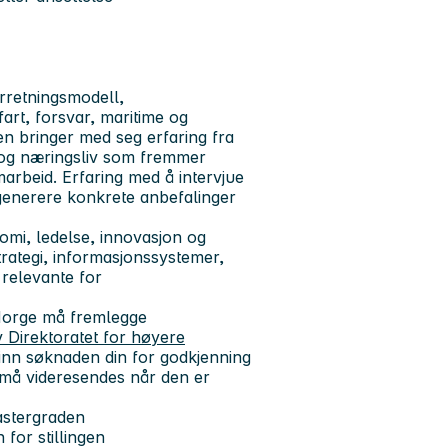
orretningsmodell,
fart, forsvar, maritime og
n bringer med seg erfaring fra
g og næringsliv som fremmer
marbeid. Erfaring med å intervjue
 generere konkrete anbefalinger
mi, ledelse, innovasjon og
trategi, informasjonssystemer,
 relevante for
Norge må fremlegge
v Direktoratet for høyere
nn søknaden din for godkjenning
n må videresendes når den er
astergraden
for stillingen