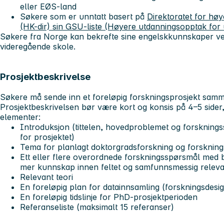
eller EØS-land
Søkere som er unntatt basert på
Direktoratet for høy
(HK-dir) sin GSU-liste (Høyere utdanningsopptak for
Søkere fra Norge kan bekrefte sine engelskkunnskaper ved
videregående skole.
Prosjektbeskrivelse
Søkere må sende inn et foreløpig forskningsprosjekt sa
Prosjektbeskrivelsen bør være kort og konsis på 4–5 sider
elementer:
Introduksjon (tittelen, hovedproblemet og forsknin
for prosjektet)
Tema for planlagt doktorgradsforskning og forskning
Ett eller flere overordnede forskningsspørsmål med b
mer kunnskap innen feltet og samfunnsmessig relev
Relevant teori
En foreløpig plan for datainnsamling (forskningsdesig
En foreløpig tidslinje for PhD-prosjektperioden
Referanseliste (maksimalt 15 referanser)