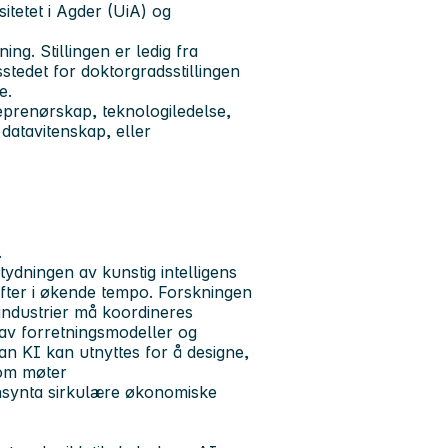
itetet i Agder (UiA) og
ng. Stillingen er ledig fra
stedet for doktorgradsstillingen
e.
prenørskap, teknologiledelse,
datavitenskap, eller
.
ydningen av kunstig intelligens
ifter i økende tempo. Forskningen
 industrier må koordineres
av forretningsmodeller og
dan KI kan utnyttes for å designe,
som møter
ensynta sirkulære økonomiske