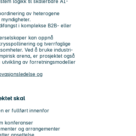
stem logikk til skalerbare AI-
oordinering av heterogene
e myndigheter.
ifangst i komplekse B2B- eller
nerselskaper kan oppnå
rysspollinering og tverrfaglige
ksomheter. Ved å bruke industri-
irisk arena, er prosjektet også
å utvikling av forretningsmodeller
vasjonsledelse og
ektet skal
 er fullført innenfor
som konferanser
ementer og arrangementer
tter ansettelse