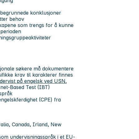
otgang
velbegrunnede konklusjoner
etter behov
skapene som trengs for å kunne
sperioden
kningsgruppeaktiviteter
asjonale søkere må dokumentere
ifikke krav til karakterer finnes
dervist på engelsk ved USN.
rnet-Based Test (IBT)
 språk
 engelskferdighet (CPE) fra
tralia, Canada, Irland, New
som undervisningsspråk i et EU-