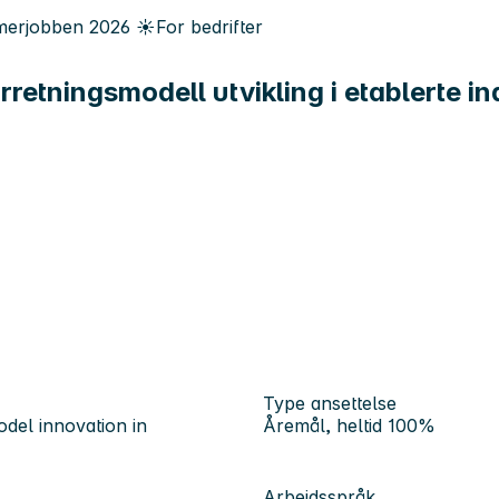
erjobben
2026
☀️
For bedrifter
retningsmodell utvikling i etablerte in
Type ansettelse
el innovation in
Åremål, heltid 100%
Arbeidsspråk