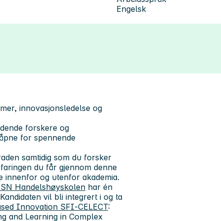
Engelsk
temer, innovasjonsledelse og
dende forskere og
g åpne for spennende
graden samtidig som du forsker
rfaringen du får gjennom denne
åde innenfor og utenfor akademia.
SN Handelshøyskolen
har én
 Kandidaten vil bli integrert i og ta
ased Innovation SFI‑CELECT
:
ing and Learning in Complex