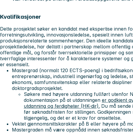
Kvalifikasjoner
Dette prosjektet søker en kandidat med ekspertise innen f
forretningsutvikling, innovasjonsledelse, spesielt innen luft
produksjonsrelaterte sammenhenger. Den ideelle kandidate
prosjektledelse, har deltatt i partnerskap mellom offentli
offentlige mål, og forstår tverrsektorielle prinsipper og sa
tverrfaglige interessenter for å karakterisere systemer og
er essensielt.
Mastergrad (normalt 120 ECTS-poeng) i bedriftsøkono
entreprenørskap, industriell ingeniørfag og ledelse, s
økonomi, samfunnsvitenskap eller relaterte disipliner
doktorgradsprosjektet.
Søkere med høyere utdanning fullført utenfor 
dokumentasjon på at utdanningen
er godkjent a
utdanning og ferdigheter (HK-dir).
Du må sende i
før søknadsfristen for stillingen. Godkjenninge
tilgjengelig, og det er et krav for ansettelse.
Vektet gjennomsnittskarakter på B eller høyere på m
Mastergraden må være oppnådd innen søknadsfristen 