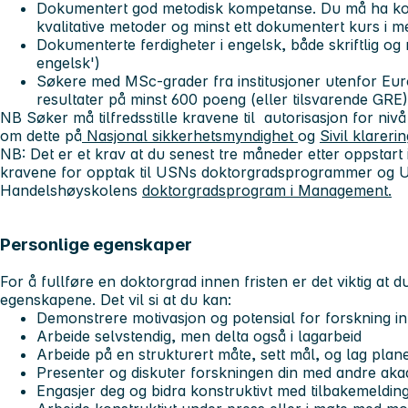
Dokumentert god metodisk kompetanse. Du må ha kom
kvalitative metoder og minst ett dokumentert kurs i 
Dokumenterte ferdigheter i engelsk, både skriftlig og 
engelsk')
Søkere med MSc-grader fra institusjoner utenfor 
resultater på minst 600 poeng (eller tilsvarende GRE)
NB
Søker må tilfredsstille kravene til autorisasjon for 
om dette på
Nasjonal sikkerhetsmyndighet
og
Sivil klarer
NB: Det er et krav at du senest tre måneder etter oppstart i
kravene for opptak til USNs doktorgradsprogrammer og
Handelshøyskolens
doktorgradsprogram i Management.
Personlige egenskaper
For å fullføre en doktorgrad innen fristen er det viktig at d
egenskapene
. Det vil si at du kan:
Demonstrere motivasjon og potensial for forskning in
Arbeide selvstendig, men delta også i lagarbeid
Arbeide på en strukturert måte, sett mål, og lag plan
Presenter og diskuter forskningen din med andre ak
Engasjer deg og bidra konstruktivt med tilbakemeldin