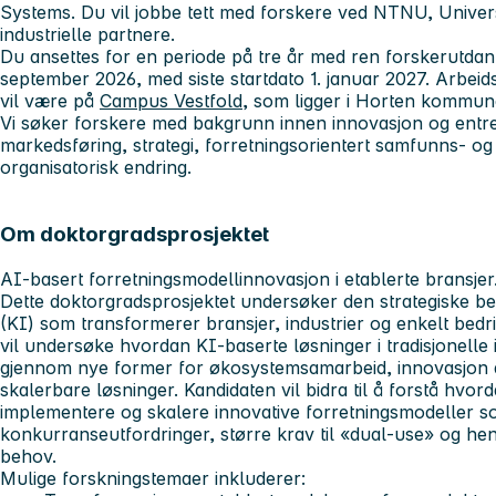
Systems. Du vil jobbe tett med forskere ved NTNU, Univers
industrielle partnere.
Du ansettes for en periode på tre år med ren forskerutdanni
september 2026, med siste startdato 1. januar 2027. Arbeids
vil være på
Campus Vestfold,
som ligger i Horten kommun
Vi søker forskere med bakgrunn innen innovasjon og entre
markedsføring, strategi, forretningsorientert samfunns- og 
organisatorisk endring.
Om doktorgradsprosjektet
AI-basert forretningsmodellinnovasjon i etablerte bransjer
Dette doktorgradsprosjektet undersøker den strategiske bet
(KI) som transformerer bransjer, industrier og enkelt bedr
vil undersøke hvordan KI-baserte løsninger i tradisjonelle
gjennom nye former for økosystemsamarbeid, innovasjon 
skalerbare løsninger. Kandidaten vil bidra til å forstå hvor
implementere og skalere innovative forretningsmodeller 
konkurranseutfordringer, større krav til «dual-use» og h
behov.
Mulige forskningstemaer inkluderer: