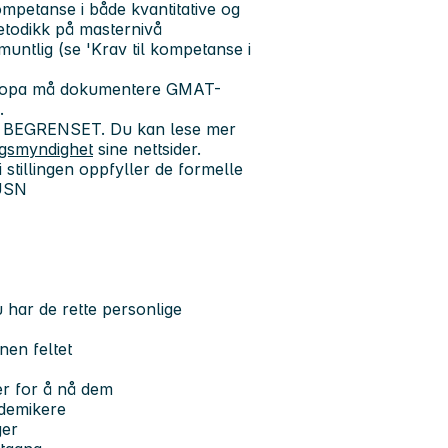
petanse i både kvantitative og
metodikk på masternivå
muntlig (se 'Krav til kompetanse i
Europa må dokumentere GMAT-
.
nivå BEGRENSET. Du kan lese mer
ingsmyndighet
sine nettsider.
 stillingen oppfyller de formelle
 USN
u har de rette
personlige
nen feltet
er for å nå dem
ademikere
ger