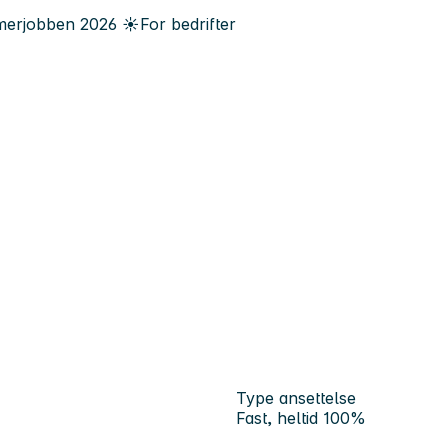
erjobben
2026
☀️
For bedrifter
Type ansettelse
Fast, heltid 100%