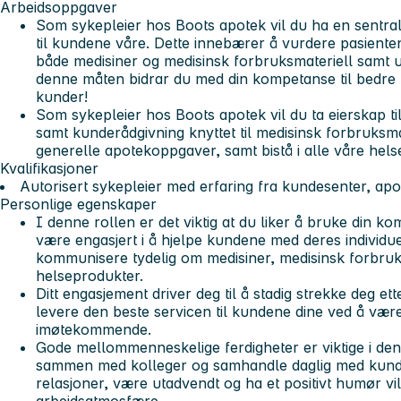
Arbeidsoppgaver
Som sykepleier hos Boots apotek vil du ha en sentral r
til kundene våre. Dette innebærer å vurdere pasiente
både medisiner og medisinsk forbruksmateriell samt 
denne måten bidrar du med din kompetanse til bedre he
kunder!
Som sykepleier hos Boots apotek vil du ta eierskap ti
samt kunderådgivning knyttet til medisinsk forbruksmat
generelle apotekoppgaver, samt bistå i alle våre hels
Kvalifikasjoner
Autorisert sykepleier med erfaring fra kundesenter, apo
Personlige egenskaper
I denne rollen er det viktig at du liker å bruke din 
være engasjert i å hjelpe kundene med deres individ
kommunisere tydelig om medisiner, medisinsk forbruks
helseprodukter.
Ditt engasjement driver deg til å stadig strekke deg ett
levere den beste servicen til kundene dine ved å vær
imøtekommende.
Gode mellommenneskelige ferdigheter er viktige i denn
sammen med kolleger og samhandle daglig med kunder
relasjoner, være utadvendt og ha et positivt humør vil b