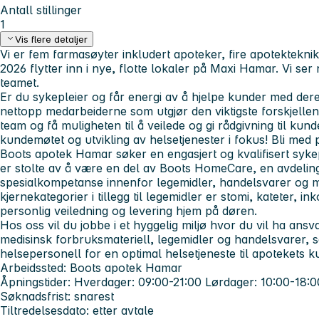
Antall stillinger
1
Vis flere detaljer
Vi er fem farmasøyter inkludert apoteker, fire apotekteknik
2026 flytter inn i nye, flotte lokaler på Maxi Hamar. Vi ser n
teamet.
Er du sykepleier og får energi av å hjelpe kunder med der
nettopp medarbeiderne som utgjør den viktigste forskjellen
team og få muligheten til å veilede og gi rådgivning til kunder
kundemøtet og utvikling av helsetjenester i fokus! Bli med
Boots apotek Hamar søker en engasjert og kvalifisert sykepl
er stolte av å være en del av Boots HomeCare, en avdelin
spesialkompetanse innenfor legemidler, handelsvarer og m
kjernekategorier i tillegg til legemidler er stomi, kateter, in
personlig veiledning og levering hjem på døren.
Hos oss vil du jobbe i et hyggelig miljø hvor du vil ha ans
medisinsk forbruksmateriell, legemidler og handelsvarer,
helsepersonell for en optimal helsetjeneste til apotekets k
Arbeidssted: Boots apotek Hamar
Åpningstider: Hverdager: 09:00-21:00 Lørdager: 10:00-18:0
Søknadsfrist: snarest
Tiltredelsesdato: etter avtale