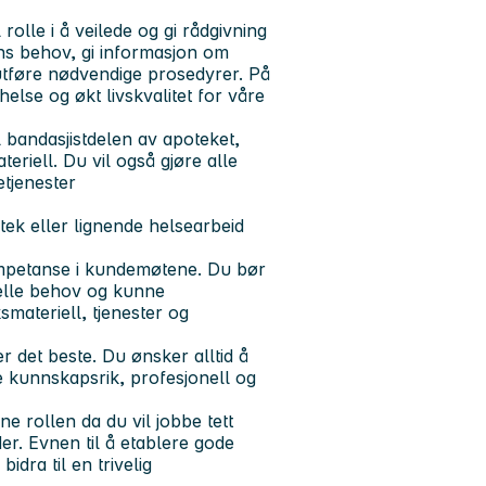
olle i å veilede og gi rådgivning
ns behov, gi informasjon om
utføre nødvendige prosedyrer. På
lse og økt livskvalitet for våre
l bandasjistdelen av apoteket,
eriell. Du vil også gjøre alle
etjenester
tek eller lignende helsearbeid
kompetanse i kundemøtene. Du bør
uelle behov og kunne
materiell, tjenester og
er det beste. Du ønsker alltid å
e kunnskapsrik, profesjonell og
e rollen da du vil jobbe tett
. Evnen til å etablere gode
idra til en trivelig