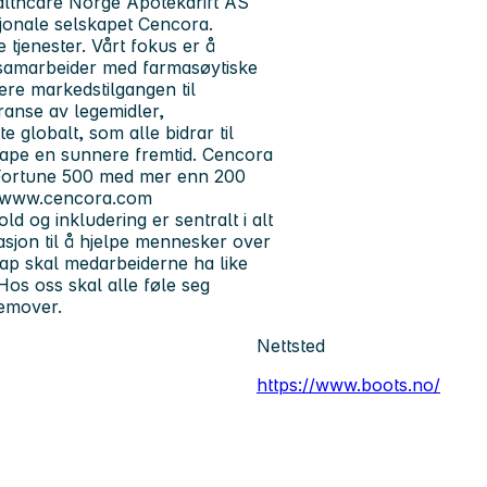
althcare Norge Apotekdrift AS
jonale selskapet Cencora.
 tjenester. Vårt fokus er å
i samarbeider med farmasøytiske
sere markedstilgangen til
eranse av legemidler,
 globalt, som alle bidrar til
kape en sunnere fremtid. Cencora
l Fortune 500 med mer enn 200
på www.cencora.com
ld og inkludering er sentralt i alt
asjon til å hjelpe mennesker over
lskap skal medarbeiderne ha like
Hos oss skal alle føle seg
remover.
Nettsted
https://www.boots.no/