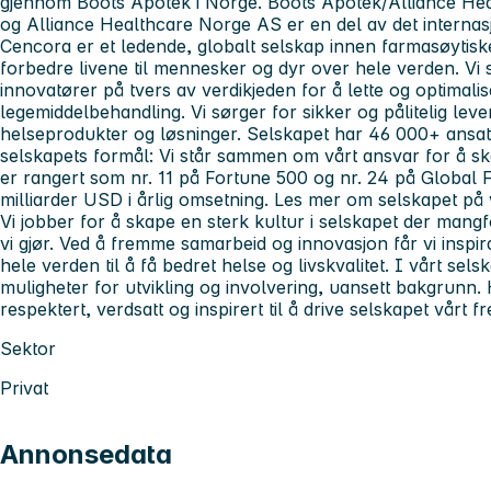
gjennom Boots Apotek i Norge. Boots Apotek/Alliance He
og Alliance Healthcare Norge AS er en del av det internas
Cencora
er et ledende, globalt selskap innen farmasøytiske
forbedre livene til mennesker og dyr over hele verden. V
innovatører på tvers av verdikjeden for å lette og optimali
legemiddelbehandling. Vi sørger for sikker og pålitelig lev
helseprodukter og løsninger. Selskapet har 46 000+ ansatte
selskapets formål: Vi står sammen om vårt ansvar for å s
er rangert som nr. 11 på Fortune 500 og nr. 24 på Globa
milliarder USD i årlig omsetning. Les mer om selskapet 
Vi jobber for å skape en sterk kultur i selskapet der mangfo
vi gjør. Ved å fremme samarbeid og innovasjon får vi inspir
hele verden til å få bedret helse og livskvalitet. I vårt se
muligheter for utvikling og involvering, uansett bakgrunn. 
respektert, verdsatt og inspirert til å drive selskapet vårt f
Sektor
Privat
Annonsedata