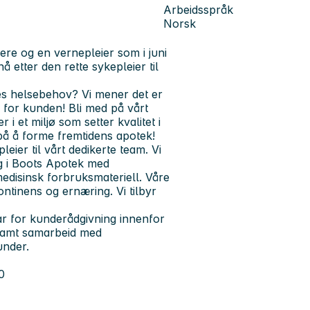
Arbeidsspråk
Norsk
ere og en vernepleier som i juni
å etter den rette sykepleier til
es helsebehov? Vi mener det er
 for kunden! Bli med på vårt
 i et miljø som setter kvalitet i
 på å forme fremtidens apotek!
eier til vårt dedikerte team. Vi
g i Boots Apotek med
edisinsk forbruksmateriell. Våre
kontinens og ernæring. Vi tilbyr
var for kunderådgivning innenfor
 samt samarbeid med
under.
0