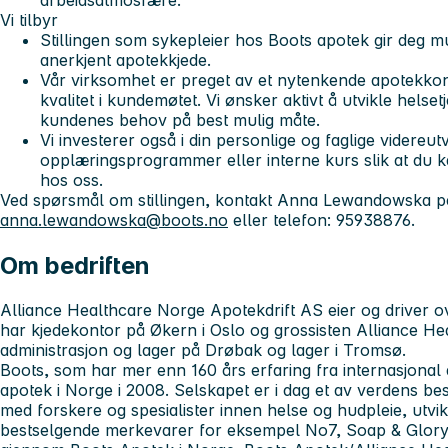
arbeidsatmosfære.
Vi tilbyr
Stillingen som sykepleier hos Boots apotek gir deg mul
anerkjent apotekkjede.
Vår virksomhet er preget av et nytenkende apotekkon
kvalitet i kundemøtet. Vi ønsker aktivt å utvikle helset
kundenes behov på best mulig måte.
Vi investerer også i din personlige og faglige videreut
opplæringsprogrammer eller interne kurs slik at du kan
hos oss.
Ved spørsmål om stillingen, kontakt Anna Lewandowska på
anna.lewandowska@boots.no
eller telefon: 95938876.
Om bedriften
Alliance Healthcare Norge Apotekdrift AS
eier og driver o
har kjedekontor på Økern i Oslo og grossisten Alliance H
administrasjon og lager på Drøbak og lager i Tromsø.
Boots, som har mer enn 160 års erfaring fra internasjonal ap
apotek i Norge i 2008. Selskapet er i dag et av verdens b
med forskere og spesialister innen helse og hudpleie, utvi
bestselgende merkevarer for eksempel No7, Soap & Glory o