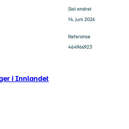
Sist endret
14. juni 2026
Referanse
464966923
nger i Innlandet