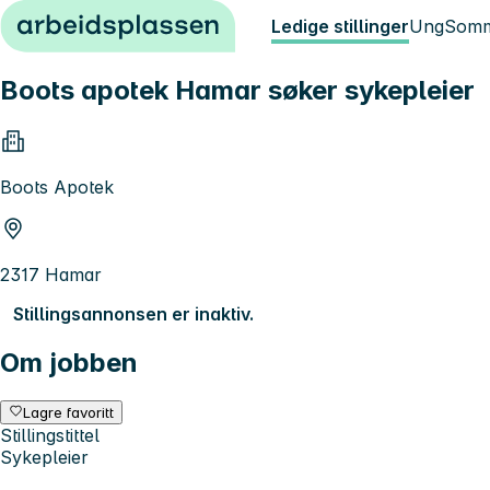
Hopp til innhold
Ledige stillinger
Ung
Somm
Boots apotek Hamar søker sykepleier
Boots Apotek
2317 Hamar
Stillingsannonsen er inaktiv.
Om jobben
Lagre favoritt
Stillingstittel
Sykepleier