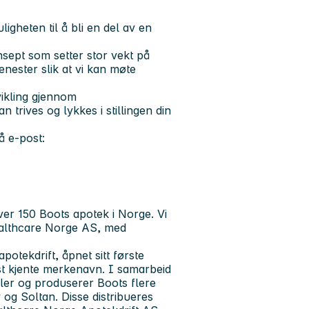
igheten til å bli en del av en
sept som setter stor vekt på
jenester slik at vi kan møte
vikling gjennom
 trives og lykkes i stillingen din
 e-post:
ver 150 Boots apotek i Norge. Vi
ealthcare Norge AS, med
otekdrift, åpnet sitt første
est kjente merkenavn. I samarbeid
kler og produserer Boots flere
g Soltan. Disse distribueres