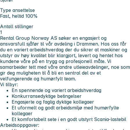
Type ansettelse
Fast, heltid 100%
Antall stillinger
1
Rental Group Norway AS søker en engasjert og
ansvarsfull sjåfør til vår avdeling i Drammen. Hos oss får
du en variert arbeidshverdag der du sikrer at maskiner og
utstyr av høy kvalitet blir klargjort, levert og hentet hos
kundene våre på en trygg og profesjonell måte. Vi
samarbeider tett med våre andre utleieavdelinger, noe som
gir deg muligheten til å bli en sentral del av et
velfungerende og humørfylt team.
Vi tilbyr:
En spennende og variert arbeidshverdag
Konkurransedyktige betingelser
Engasjerte og faglig dyktige kollegaer
Et uformelt og godt arbeidsmiljø med humørfylte
kollegaer
Et komfortabelt sete i en godt utstyrt Scania-lastebil
Arbeidsoppgaver: