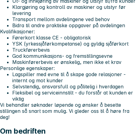
Ut- og innkjøring av maskiner og utstyr til/fra kunder
Klargjøring og kontroll av maskiner og utstyr før
levering
Transport mellom avdelingene ved behov
Bidra til andre praktiske oppgaver på avdelingen
Kvalifikasjoner:
Førerkort klasse CE - obligatorisk
YSK (yrkessjåførkompetanse) og gyldig sjåførkort
Truckførerbevis
God kommunikasjons- og fremstillingsevne
Maskinførerbevis er ønskelig, men ikke et krav
Personlige egenskaper:
Lagspiller med evne til å skape gode relasjoner -
internt og mot kunder
Selvstendig, ansvarsfull og pålitelig i hverdagen
Fleksibel og serviceinnstilt - du forstår at kunden er
viktig
Vi behandler søknader løpende og ønsker å besette
stillingen så snart som mulig. Vi gleder oss til å høre fra
deg!
Om bedriften