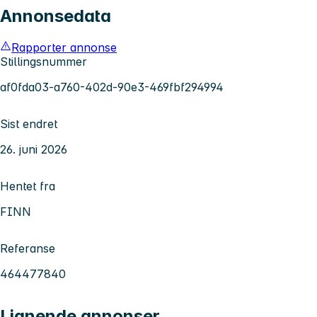
Annonsedata
Rapporter annonse
Stillingsnummer
af0fda03-a760-402d-90e3-469fbf294994
Sist endret
26. juni 2026
Hentet fra
FINN
Referanse
464477840
Lignende annonser