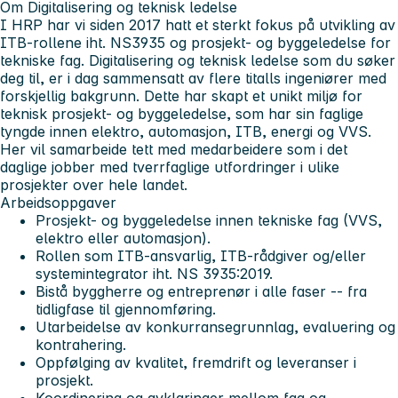
Om Digitalisering og teknisk ledelse
I HRP har vi siden 2017 hatt et sterkt fokus på utvikling av
ITB-rollene iht. NS3935 og prosjekt- og byggeledelse for
tekniske fag. Digitalisering og teknisk ledelse som du søker
deg til, er i dag sammensatt av flere titalls ingeniører med
forskjellig bakgrunn. Dette har skapt et unikt miljø for
teknisk prosjekt- og byggeledelse, som har sin faglige
tyngde innen elektro, automasjon, ITB, energi og VVS.
Her vil samarbeide tett med medarbeidere som i det
daglige jobber med tverrfaglige utfordringer i ulike
prosjekter over hele landet.
Arbeidsoppgaver
Prosjekt- og byggeledelse innen tekniske fag (VVS,
elektro eller automasjon).
Rollen som ITB-ansvarlig, ITB-rådgiver og/eller
systemintegrator iht. NS 3935:2019.
Bistå byggherre og entreprenør i alle faser -- fra
tidligfase til gjennomføring.
Utarbeidelse av konkurransegrunnlag, evaluering og
kontrahering.
Oppfølging av kvalitet, fremdrift og leveranser i
prosjekt.
Koordinering og avklaringer mellom fag og