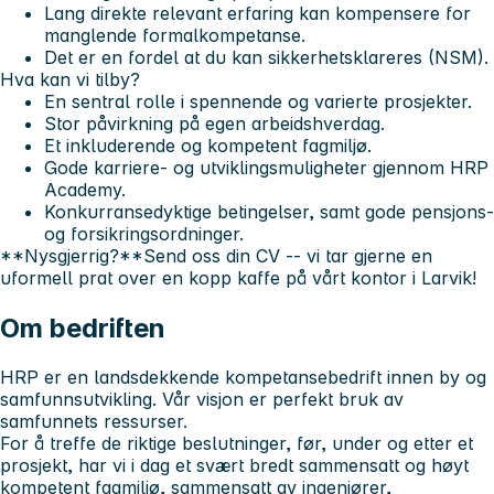
Lang direkte relevant erfaring kan kompensere for
manglende formalkompetanse.
Det er en fordel at du kan sikkerhetsklareres (NSM).
Hva kan vi tilby?
En sentral rolle i spennende og varierte prosjekter.
Stor påvirkning på egen arbeidshverdag.
Et inkluderende og kompetent fagmiljø.
Gode karriere- og utviklingsmuligheter gjennom HRP
Academy.
Konkurransedyktige betingelser, samt gode pensjons-
og forsikringsordninger.
**Nysgjerrig?**Send oss din CV -- vi tar gjerne en
uformell prat over en kopp kaffe på vårt kontor i Larvik!
Om bedriften
HRP er en landsdekkende kompetansebedrift innen by og
samfunnsutvikling. Vår visjon er perfekt bruk av
samfunnets ressurser.
For å treffe de riktige beslutninger, før, under og etter et
prosjekt, har vi i dag et svært bredt sammensatt og høyt
kompetent fagmiljø, sammensatt av ingeniører,