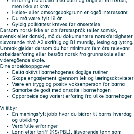
Erfaring fra arbeid med barn og unge er en fordel,
men ikke et krav
Helse- eller omsorgsbakgrunn er også interessant
Du må være fylt 18 år
Gyldig politiattest kreves før ansettelse
Dersom norsk ikke er ditt førstespråk (eller samisk,
svensk eller dansk), må du dokumentere norskferdigheter
tilsvarende nivå A2 skriftlig og B1 muntlig, lesing og lytting.
Unntak gjelder dersom du har minimum fem års relevant
arbeidserfaring eller bestått norsk fra grunnskole eller
videregående skole.
Dine arbeidsoppgaver
Delta aktivt i barnehagenes daglige rutiner
Skape engasjement igjennom lek og læringsaktiviteter
Være en trygg og positiv voksenperson for barna
Samarbeide godt med ansatte i barnehagen
Opparbeide deg variert erfaring fra ulike barnehager
Vi tilbyr
En meningsfylt jobb hvor du bidrar til barns hverdag
og utvikling
Verdifulle erfaringer
Lønn etter tariff (KS/PBL), tilsvarende lønn som