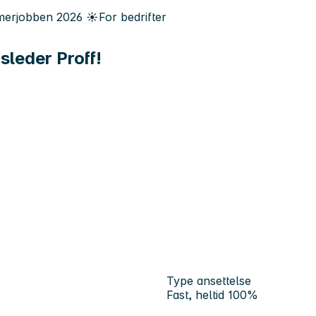
erjobben
2026
☀️
For bedrifter
leder Proff!
Type ansettelse
Fast, heltid 100%