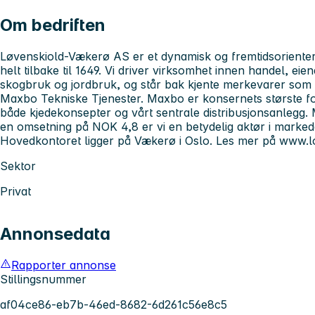
Om bedriften
Løvenskiold-Vækerø AS er et dynamisk og fremtidsorienter
helt tilbake til 1649. Vi driver virksomhet innen handel, eie
skogbruk og jordbruk, og står bak kjente merkevarer so
Maxbo Tekniske Tjenester. Maxbo er konsernets største f
både kjedekonsepter og vårt sentrale distribusjonsanlegg
en omsetning på NOK 4,8 er vi en betydelig aktør i marked
Hovedkontoret ligger på Vækerø i Oslo. Les mer på www.l
Sektor
Privat
Annonsedata
Rapporter annonse
Stillingsnummer
af04ce86-eb7b-46ed-8682-6d261c56e8c5