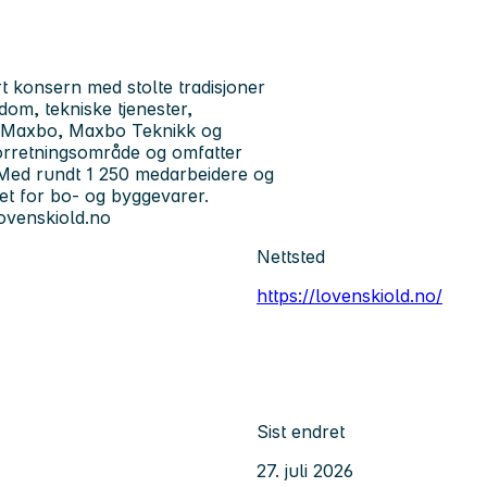
t konsern med stolte tradisjoner
ndom, tekniske tjenester,
m Maxbo, Maxbo Teknikk og
orretningsområde og omfatter
. Med rundt 1 250 medarbeidere og
et for bo- og byggevarer.
ovenskiold.no
Nettsted
https://lovenskiold.no/
Sist endret
27. juli 2026