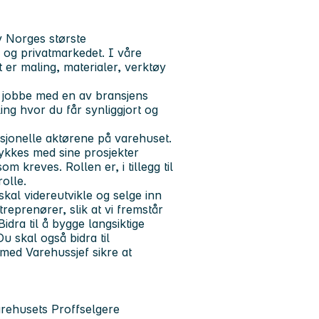
v Norges største
r og privatmarkedet. I våre
et er maling, materialer, verktøy
å jobbe med en av bransjens
ing hvor du får synliggjort og
fesjonelle aktørene på varehuset.
lykkes med sine prosjekter
m kreves. Rollen er, i tillegg til
olle.
skal videreutvikle og selge inn
reprenører, slik at vi fremstår
ra til å bygge langsiktige
u skal også bidra til
med Varehussjef sikre at
arehusets Proffselgere