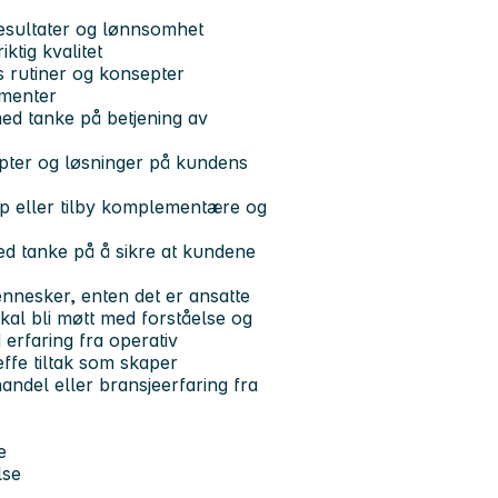
resultater og lønnsomhet
ktig kvalitet
s rutiner og konsepter
ementer
med tanke på betjening av
epter og løsninger på kundens
pp eller tilby komplementære og
ed tanke på å sikre at kundene
nnesker, enten det er ansatte
skal bli møtt med forståelse og
 erfaring fra operativ
effe tiltak som skaper
jhandel eller bransjeerfaring fra
e
lse