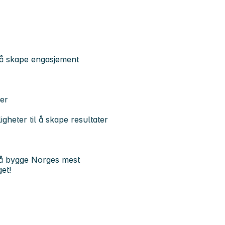
il å skape engasjement
er
heter til å skape resultater
l å bygge Norges mest
et!