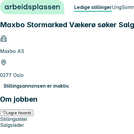
Hopp til innhold
Ledige stillinger
Ung
Somm
Maxbo Stormarked Vækerø søker Salgs
Maxbo AS
0277 Oslo
Stillingsannonsen er inaktiv.
Om jobben
Lagre favoritt
Stillingstittel
Salgsleder