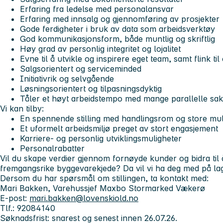
Erfaring fra ledelse med personalansvar
Erfaring med innsalg og gjennomføring av prosjekter
Gode ferdigheter i bruk av data som arbeidsverktøy
God kommunikasjonsform, både muntlig og skriftlig
Høy grad av personlig integritet og lojalitet
Evne til å utvikle og inspirere eget team, samt flink t
Salgsorientert og serviceminded
Initiativrik og selvgående
Løsningsorientert og tilpasningsdyktig
Tåler et høyt arbeidstempo med mange parallelle sak
Vi kan tilby:
En spennende stilling med handlingsrom og store mulig
Et uformelt arbeidsmiljø preget av stort engasjement
Karriere- og personlig utviklingsmuligheter
Personalrabatter
Vil du skape verdier gjennom fornøyde kunder og bidra ti
fremgangsrike byggevarekjede? Da vil vi ha deg med på lag
Dersom du har spørsmål om stillingen, ta kontakt med:
Mari Bakken, Varehussjef Maxbo Stormarked Vækerø
E-post:
mari.bakken@lovenskiold.no
Tlf.: 92084140
Søknadsfrist:
snarest og senest innen 26.07.26.