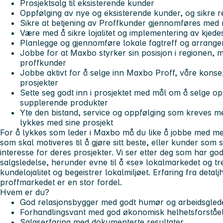
Prosjektsalg til eksisterende kunder
Oppfølging av nye og eksisterende kunder, og sikre 
Sikre at betjening av Proffkunder gjennomføres med ri
Være med å sikre lojalitet og implementering av kjede
Planlegge og gjennomføre lokale fagtreff og arrang
Jobbe for at Maxbo styrker sin posisjon i regionen, 
proffkunder
Jobbe aktivt for å selge inn Maxbo Proff, våre kons
prosjekter
Sette seg godt inn i prosjektet med mål om å selge o
supplerende produkter
Yte den bistand, service og oppfølging som kreves m
lykkes med sine prosjekt
For å lykkes som leder i Maxbo må du like å jobbe med me
som skal motiveres til å gjøre sitt beste, eller kunder som 
interesse for deres prosjekter. Vi ser etter deg som har god
salgsledelse, herunder evne til å «se» lokalmarkedet og tr
kundelojalitet og begeistrer lokalmiljøet. Erfaring fra detal
proffmarkedet er en stor fordel.
Hvem er du?
God relasjonsbygger med godt humør og arbeidsgled
Forhandlingsvant med god økonomisk helhetsforståe
Salgserfaring med dokumenterte resultater