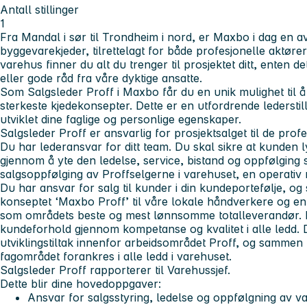
Antall stillinger
1
Fra Mandal i sør til Trondheim i nord, er Maxbo i dag en a
byggevarekjeder, tilrettelagt for både profesjonelle aktøre
varehus finner du alt du trenger til prosjektet ditt, enten d
eller gode råd fra våre dyktige ansatte.
Som Salgsleder Proff i Maxbo får du en unik mulighet til 
sterkeste kjedekonsepter. Dette er en utfordrende lederstill
utviklet dine faglige og personlige egenskaper.
Salgsleder Proff er ansvarlig for prosjektsalget til de pro
Du har lederansvar for ditt team. Du skal sikre at kunden 
gjennom å yte den ledelse, service, bistand og oppfølging so
salgsoppfølging av Proffselgerne i varehuset, en operativ r
Du har ansvar for salg til kunder i din kundeportefølje, og 
konseptet ‘Maxbo Proff’ til våre lokale håndverkere og ent
som områdets beste og mest lønnsomme totalleverandør. Bid
kundeforhold gjennom kompetanse og kvalitet i alle ledd. D
utviklingstiltak innenfor arbeidsområdet Proff, og sammen 
fagområdet forankres i alle ledd i varehuset.
Salgsleder Proff rapporterer til Varehussjef.
Dette blir dine hovedoppgaver:
Ansvar for salgsstyring, ledelse og oppfølgning av v