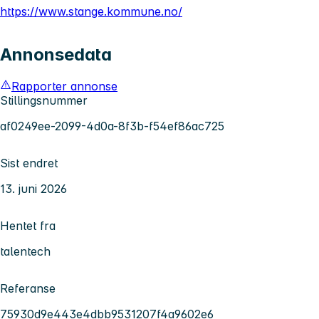
https://www.stange.kommune.no/
Annonsedata
Rapporter annonse
Stillingsnummer
af0249ee-2099-4d0a-8f3b-f54ef86ac725
Sist endret
13. juni 2026
Hentet fra
talentech
Referanse
75930d9e443e4dbb9531207f4a9602e6