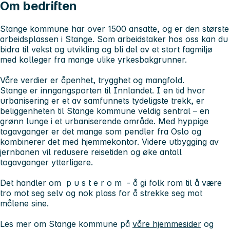
Om bedriften
Stange kommune har over 1500 ansatte, og er den største
arbeidsplassen i Stange. Som arbeidstaker hos oss kan du
bidra til vekst og utvikling og bli del av et stort fagmiljø
med kolleger fra mange ulike yrkesbakgrunner.
Våre verdier er åpenhet, trygghet og mangfold.
Stange er inngangsporten til Innlandet. I en tid hvor
urbanisering er et av samfunnets tydeligste trekk, er
beliggenheten til Stange kommune veldig sentral – en
grønn lunge i et urbaniserende område. Med hyppige
togavganger er det mange som pendler fra Oslo og
kombinerer det med hjemmekontor. Videre utbygging av
jernbanen vil redusere reisetiden og øke antall
togavganger ytterligere.
Det handler om p u s t e r o m - å gi folk rom til å være
tro mot seg selv og nok plass for å strekke seg mot
målene sine.
Les mer om Stange kommune på
våre hjemmesider
og