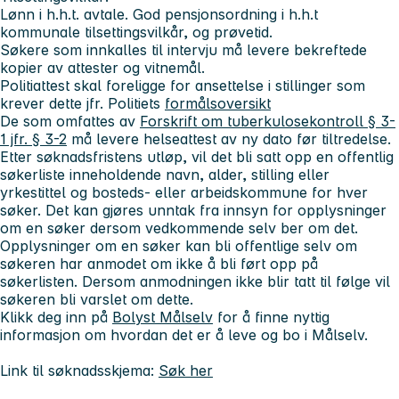
Lønn i h.h.t. avtale. God pensjonsordning i h.h.t
kommunale tilsettingsvilkår, og prøvetid.
Søkere som innkalles til intervju må levere bekreftede
kopier av attester og vitnemål.
Politiattest skal foreligge for ansettelse i stillinger som
krever dette jfr. Politiets
formålsoversikt
De som omfattes av
Forskrift om tuberkulosekontroll § 3-
1 jfr. § 3-2
må levere helseattest av ny dato før tiltredelse.
Etter søknadsfristens utløp, vil det bli satt opp en offentlig
søkerliste inneholdende navn, alder, stilling eller
yrkestittel og bosteds- eller arbeidskommune for hver
søker. Det kan gjøres unntak fra innsyn for opplysninger
om en søker dersom vedkommende selv ber om det.
Opplysninger om en søker kan bli offentlige selv om
søkeren har anmodet om ikke å bli ført opp på
søkerlisten. Dersom anmodningen ikke blir tatt til følge vil
søkeren bli varslet om dette.
Klikk deg inn på
Bolyst Målselv
for å finne nyttig
informasjon om hvordan det er å leve og bo i Målselv.
Link til søknadsskjema:
Søk her