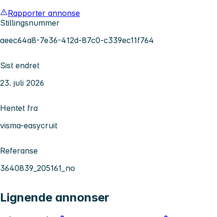
Rapporter annonse
Stillingsnummer
aeec64a8-7e36-412d-87c0-c339ec11f764
Sist endret
23. juli 2026
Hentet fra
visma-easycruit
Referanse
3640839_205161_no
Lignende annonser