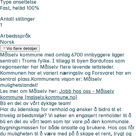
Type ansettelse
Fast, heltid 100%
Antall stillinger
1
Arbeidsspråk
Norsk
Vis flere detaljer
Målselv kommune med omlag 6700 innbyggere ligger
sentralt i Troms fylke. I tillegg til byen Bardufoss som
regionsenter har Målselv flere levende tettsteder.
Kommunen har et variert næringsliv og Forsvaret har en
sentral plass.
Kommunens visjon er: Målselv
mulighetslandet!
Les mer om Målselv her:
Jobb hos oss - Målselv
kommune (malselv.kommune.no)
Bli en del av vårt dyktige team!
Har du lidenskap for renhold og ønsker å bidra til et
trivelig arbeidsmiljø? Vi søker en engasjert renholder til å
bli en del av vårt team som tar vare på den kommunale
bygningsmassen for både ansatte og brukere. Hos oss får
du muligheten til å være med på å skape et rent, trygt og