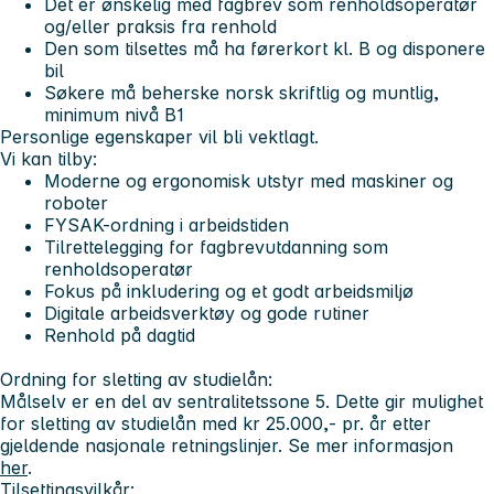
Det er ønskelig med fagbrev som renholdsoperatør
og/eller praksis fra renhold
Den som tilsettes må ha førerkort kl. B og disponere
bil
Søkere må beherske norsk skriftlig og muntlig,
minimum nivå B1
Personlige egenskaper vil bli vektlagt.
Vi kan tilby:
Moderne og ergonomisk utstyr med maskiner og
roboter
FYSAK-ordning i arbeidstiden
Tilrettelegging for fagbrevutdanning som
renholdsoperatør
Fokus på inkludering og et godt arbeidsmiljø
Digitale arbeidsverktøy og gode rutiner
Renhold på dagtid
Ordning for sletting av studielån:
Målselv er en del av sentralitetssone 5. Dette gir mulighet
for sletting av studielån med kr 25.000,- pr. år etter
gjeldende nasjonale retningslinjer. Se mer informasjon
her
.
Tilsettingsvilkår: