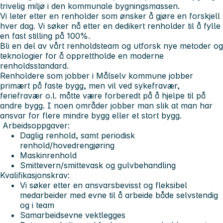
trivelig miljø i den kommunale bygningsmassen.
Vi leter etter en renholder som ønsker å gjøre en forskjell
hver dag. Vi søker nå etter en dedikert renholder til å fylle
en fast stilling på 100%.
Bli en del av vårt renholdsteam og utforsk nye metoder og
teknologier for å opprettholde en moderne
renholdsstandard.
Renholdere som jobber i Målselv kommune jobber
primært på faste bygg, men vil ved sykefravær,
feriefravær o.l. måtte være forberedt på å hjelpe til på
andre bygg. I noen områder jobber man slik at man har
ansvar for flere mindre bygg eller et stort bygg.
Arbeidsoppgaver:
Daglig renhold, samt periodisk
renhold/hovedrengjøring
Maskinrenhold
Smittevern/smittevask og gulvbehandling
Kvalifikasjonskrav:
Vi søker etter en ansvarsbevisst og fleksibel
medarbeider med evne til å arbeide både selvstendig
og i team
Samarbeidsevne vektlegges