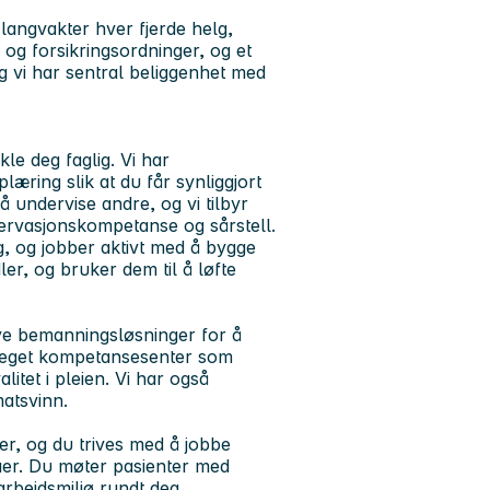
 langvakter hver fjerde helg
,
 og forsikringsordninger
, og et
og vi har sentral beliggenhet med
kle deg faglig. Vi har
læring slik at du får synliggjort
å undervise andre, og vi tilbyr
servasjonskompetanse og sårstell
.
g
, og jobber aktivt med å bygge
ler, og bruker dem til å løfte
 nye bemanningsløsninger for å
et eget kompetansesenter som
litet i pleien. Vi har også
matsvinn.
er, og du trives med å jobbe
aer. Du møter pasienter med
arbeidsmiljø rundt deg.