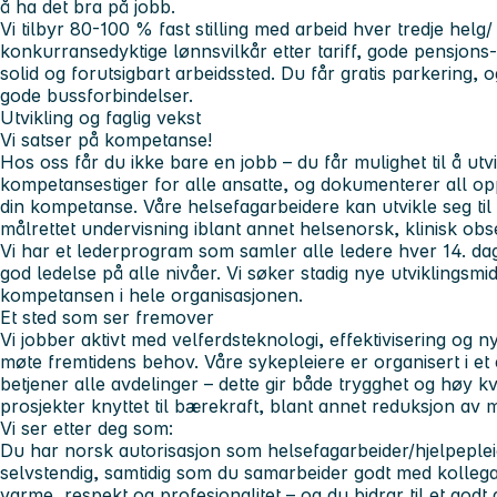
å ha det bra på jobb.
Vi tilbyr
80-100 % fast stilling med arbeid hver tredje helg/
konkurransedyktige lønnsvilkår etter tariff,
gode pensjons-
solid og forutsigbart arbeidssted. Du får
gratis parkering
, 
gode bussforbindelser.
Utvikling og faglig vekst
Vi satser på kompetanse!
Hos oss får du ikke bare en jobb – du får mulighet til å utvi
kompetansestiger for alle ansatte
, og dokumenterer all opp
din kompetanse. Våre helsefagarbeidere kan utvikle seg til 
målrettet undervisning iblant annet
helsenorsk, klinisk ob
Vi har et
lederprogram som samler alle ledere hver 14. da
god ledelse på alle nivåer. Vi søker stadig nye utviklingsmid
kompetansen i hele organisasjonen.
Et sted som ser fremover
Vi jobber aktivt med velferdsteknologi, effektivisering og
møte fremtidens behov. Våre sykepleiere er organisert i 
betjener alle avdelinger – dette gir både trygghet og høy kva
prosjekter knyttet til
bærekraft
, blant annet reduksjon av 
Vi ser etter deg som:
Du har norsk autorisasjon som helsefagarbeider/hjelpeplei
selvstendig, samtidig som du samarbeider godt med kolleg
varme, respekt og profesjonalitet – og du bidrar til et godt 