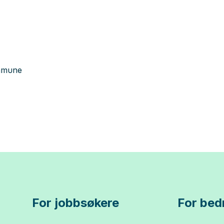
ommune
For jobbsøkere
For bedr