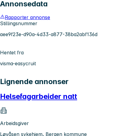
Annonsedata
Rapporter annonse
Stillingsnummer
aee9f23e-d90a-4d33-a877-38ba2abf136d
Hentet fra
visma-easycruit
Lignende annonser
Helsefagarbeider natt
Arbeidsgiver
Løvåsen sykehjem, Bergen kommune