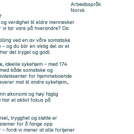
Arbeidsspråk
Norsk
?
 og verdighet til eldre mennesker
er vi tar vare på hverandre? Da
illing
ved en av våre somatiske
– og du blir en viktig del av et
har det tryget og godt.
e, ideelle sykehjem – med
174
jø med både somatiske og
ktivitetssenter for hjemmeboende
leverer mat til andre sykehjem,
n økonomi og høy faglig
i har et aktivt fokus på
sel, trygghet og støtte er
ystemer for å fange opp
 – fordi vi mener at alle fortjener