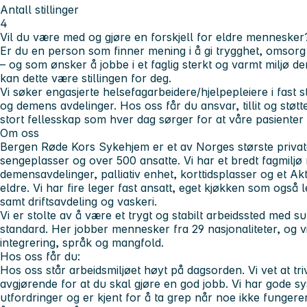
Antall stillinger
4
Vil du være med og gjøre en forskjell for eldre mennesker
Er du en person som finner mening i å gi trygghet, omsorg
– og som ønsker å jobbe i et faglig sterkt og varmt miljø d
kan dette være stillingen for deg.
Vi søker engasjerte
helsefagarbeidere/hjelpepleiere i fast st
og demens avdelinger. Hos oss får du ansvar, tillit og støtte 
stort fellesskap som hver dag sørger for at våre pasienter 
Om oss
Bergen Røde Kors Sykehjem er et av Norges største privat
sengeplasser og over 500 ansatte
. Vi har et bredt fagmil
demensavdelinger, palliativ enhet, korttidsplasser og et A
eldre. Vi har fire leger fast ansatt, eget kjøkken som også 
samt driftsavdeling og vaskeri.
Vi er stolte av å være et
trygt og stabilt arbeidssted
med sun
standard. Her jobber mennesker fra
29 nasjonaliteter
, og v
integrering, språk og mangfold.
Hos oss får du:
Hos oss står
arbeidsmiljøet
høyt på dagsorden. Vi vet at triv
avgjørende for at du skal gjøre en god jobb. Vi har gode s
utfordringer og er kjent for å ta grep når noe ikke fungerer