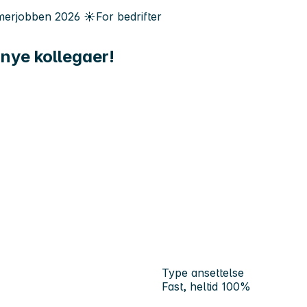
erjobben
2026
☀️
For bedrifter
nye kollegaer!
Type ansettelse
Fast, heltid 100%