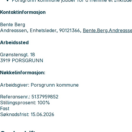
Porsgrunn kommune jobber for å fremme et Inkluder
Kontaktinformasjon
Bente Berg
Andreassen, Enhetsleder, 90121366,
Bente.Berg.Andreas
Arbeidssted
Grønstensgt. 18
3919 PORSGRUNN
Nøkkelinformasjon:
Arbeidsgiver: Porsgrunn kommune
Referansenr.: 5137959852
Stillingsprosent: 100%
Fast
Søknadsfrist: 15.06.2026