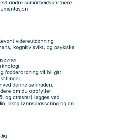
 evt andre samarbeidspartnere
okumentasjon
levant videreutdanning.
ns, kognitiv svikt, og psykiske
nsevner
teknologi
fadderordning vil bli gitt
tillinger
ikke ved denne søknaden.
rdere om du oppfyller
l og attester) legges ved
n, riktig lønnsplassering og en
dig