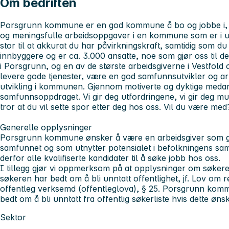
Om bedriften
Porsgrunn kommune er en god kommune å bo og jobbe i, s
og meningsfulle arbeidsoppgaver i en kommune som er i u
stor til at akkurat du har påvirkningskraft, samtidig som du
innbyggere og er ca. 3.000 ansatte, noe som gjør oss til de
i Porsgrunn, og en av de største arbeidsgiverne i Vestfold
levere gode tjenester, være en god samfunnsutvikler og ar
utvikling i kommunen.
Gjennom motiverte og dyktige medarbe
samfunnsoppdraget. Vi gir deg utfordringene, vi gir deg muli
tror at du vil sette spor etter deg hos oss. Vil du være med
Generelle opplysninger
Porsgrunn kommune ønsker å være en arbeidsgiver som gj
samfunnet og som utnytter potensialet i befolkningens s
derfor alle kvalifiserte kandidater til å søke jobb hos oss.
I tillegg gjør vi oppmerksom på at opplysninger om søkeren
søkeren har bedt om å bli unntatt offentlighet, jf. Lov om re
offentleg verksemd (offentleglova), § 25. Porsgrunn komm
bedt om å bli unntatt fra offentlig søkerliste hvis dette ø
Sektor