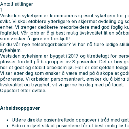
Antall stillinger
1
Vestsiden sykehjem er kommunens spesial sykehjem for p
svikt. Vi skal etablere ytterligere en skjermet avdeling og s
enhet. Vi trenger dedikerte medarbeidere med god faglig k
fagfeltet. Vår jobb er å gi best mulig livskvalitet til en sår
som ønsker å gjøre en forskjell!
Er du vår nye helsefagarbeider? Vi har nå flere ledige stilli
sykehjem.
Vestsiden sykehjem er bygget i 2017 og tilrettelagt for pe
plasser fordelt på bogrupper av 8 pasienter. Det er høy g
har et godt og stabilt arbeidsmiljø. Her er det sjelden ledige
Vi ser etter deg som ønsker å være med på å skape et godt 
pårørende. Vi arbeider personsentrert, ønsker du å bidra ti
livskvalitet og trygghet, vil vi gjerne ha deg med på laget.
Oppstart etter avtale.
Arbeidsoppgaver
Utføre direkte pasientrettede oppgaver i tråd med gjeld
Bidra i miljøet slik at pasientene får et best mulig liv 