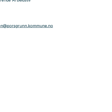
ende Arbeidsliv
sen@porsgrunn.kommune.no