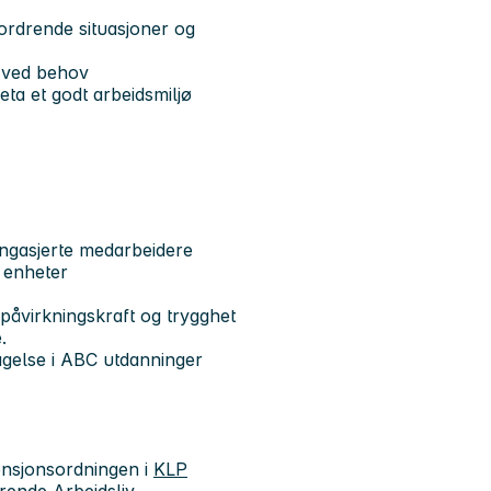
fordrende situasjoner og
r ved behov
eta et godt arbeidsmiljø
engasjerte medarbeidere
 enheter
, påvirkningskraft og trygghet
.
agelse i ABC utdanninger
nsjonsordningen i
KLP