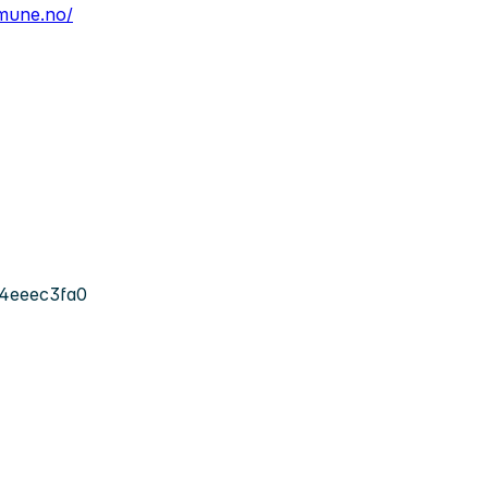
mune.no/
4eeec3fa0