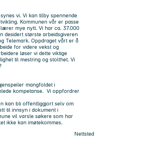
ynes vi. Vi kan tilby spennende
tvikling. Kommunen vår er passe
 lærer mye nytt. Vi har ca. 37.000
n desidert største arbeidsgiveren
 og Telemark. Oppdraget vårt er å
beide for videre vekst og
idere løser vi dette viktige
ghet til mestring og stolthet. Vi
?
enspeiler mangfoldet i
amlede kompetanse. Vi oppfordrer
 kan bli offentliggjort selv om
tt til innsyn i dokument i
une vil varsle søkere som har
nsket ikke kan imøtekommes.
Nettsted