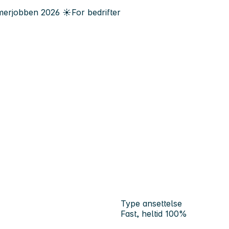
erjobben
2026
☀️
For bedrifter
Type ansettelse
Fast, heltid 100%