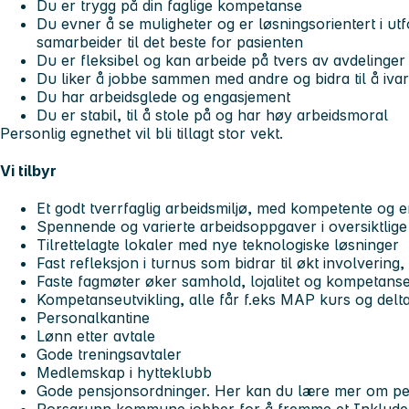
Du er trygg på din faglige kompetanse
Du evner å se muligheter og er løsningsorientert i ut
samarbeider til det beste for pasienten
Du er fleksibel og kan arbeide på tvers av avdelinge
Du liker å jobbe sammen med andre og bidra til å ivar
Du har arbeidsglede og engasjement
Du er stabil, til å stole på og har høy arbeidsmoral
Personlig egnethet vil bli tillagt stor vekt.
Vi tilbyr
Et godt tverrfaglig arbeidsmiljø, med kompetente og 
Spennende og varierte arbeidsoppgaver i oversiktlige
Tilrettelagte lokaler med nye teknologiske løsninger
Fast refleksjon i turnus som bidrar til økt involvering
Faste fagmøter øker samhold, lojalitet og kompetanse
Kompetanseutvikling, alle får f.eks MAP kurs og delt
Personalkantine
Lønn etter avtale
Gode treningsavtaler
Medlemskap i hytteklubb
Gode pensjonsordninger. Her kan du lære mer om pe