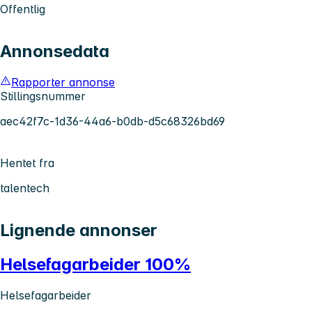
Offentlig
Annonsedata
Rapporter annonse
Stillingsnummer
aec42f7c-1d36-44a6-b0db-d5c68326bd69
Hentet fra
talentech
Lignende annonser
Helsefagarbeider 100%
Helsefagarbeider