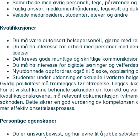
Samarbeide med øvrig personell, lege, pårørende og
Faglig ansvar, medikamenthåndering, legevisitt og d
Veilede medarbeidere, studenter, elever og andre
Kvalifikasjoner
Du må være autorisert helsepersonell, gjerne med re
Du må ha interesse for arbeid med personer med deme
lidelser
Det kreves gode muntlige og skriftlige kommunikasjo
Du må ha interesse for digitale løsninger og velferds
Nyutdannede oppfordres også til å søke, opplæring og 
Studenter under utdanning er aktuelle i varierte helges
Gyldig politiattest må fremlegges før tiltredelse. Legges 
F
or at vi skal kunne behandle søknaden din korrekt og vu
kvalifikasjonskravene, må relevant dokumentasjon (vitnemå
søknaden. Dette sikrer en god vurdering av kompetansen di
mer effektiv ansettelsesprosess.
Personlige egenskaper
Du er ansvarsbevisst, og har evne til å jobbe selvsten