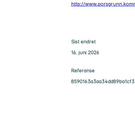
http://www.porsgrunn.kom
Sist endret
16. juni 2026
Referanse
8590163a3aa34dd89ba1cf3