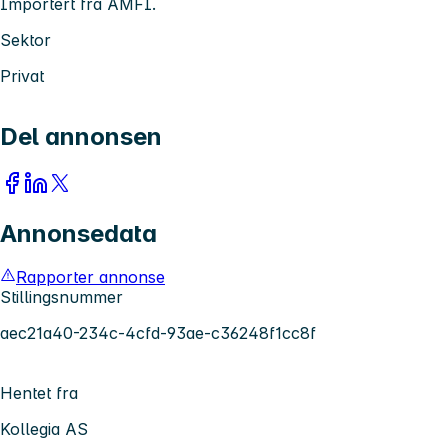
Importert fra AMFI.
Sektor
Privat
Del annonsen
Annonsedata
Rapporter annonse
Stillingsnummer
aec21a40-234c-4cfd-93ae-c36248f1cc8f
Hentet fra
Kollegia AS