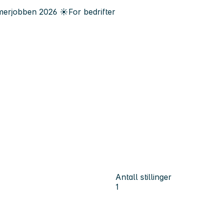
erjobben
2026
☀️
For bedrifter
Antall stillinger
1