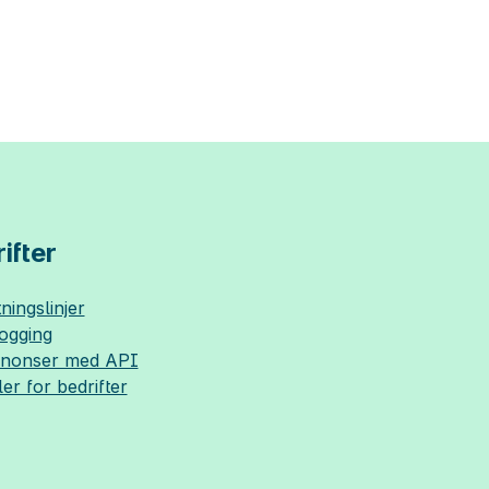
ifter
ningslinjer
logging
nnonser med API
ler for bedrifter