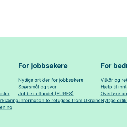
For jobbsøkere
For bedr
Nyttige artikler for jobbsøkere
Vilkår og ret
Spørsmål og svar
Hjelp til inn
sler
Jobbe i utlandet (EURES)
Overføre a
erklæring
Information to refugees from Ukraine
Nyttige artik
sen.no