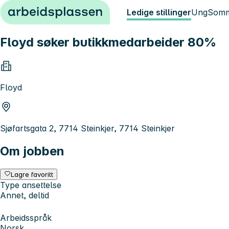
Hopp til innhold
Ledige stillinger
Ung
Somm
Floyd søker butikkmedarbeider 80%
Floyd
Sjøfartsgata 2, 7714 Steinkjer, 7714 Steinkjer
Om jobben
Lagre favoritt
Type ansettelse
Annet, deltid
Arbeidsspråk
Norsk