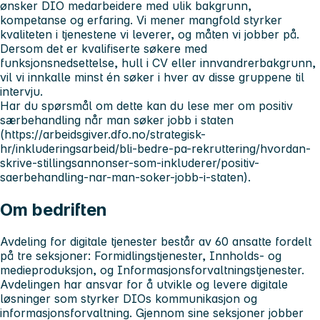
ønsker DIO medarbeidere med ulik bakgrunn,
kompetanse og erfaring. Vi mener mangfold styrker
kvaliteten i tjenestene vi leverer, og måten vi jobber på.
Dersom det er kvalifiserte søkere med
funksjonsnedsettelse, hull i CV eller innvandrerbakgrunn,
vil vi innkalle minst én søker i hver av disse gruppene til
intervju.
Har du spørsmål om dette kan du lese mer om positiv
særbehandling når man søker jobb i staten
(https://arbeidsgiver.dfo.no/strategisk-
hr/inkluderingsarbeid/bli-bedre-pa-rekruttering/hvordan-
skrive-stillingsannonser-som-inkluderer/positiv-
saerbehandling-nar-man-soker-jobb-i-staten).
Om bedriften
Avdeling for digitale tjenester består av 60 ansatte fordelt
på tre seksjoner: Formidlingstjenester, Innholds- og
medieproduksjon, og Informasjonsforvaltningstjenester.
Avdelingen har ansvar for å utvikle og levere digitale
løsninger som styrker DIOs kommunikasjon og
informasjonsforvaltning. Gjennom sine seksjoner jobber