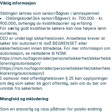
Viktig informasjon
Stillingen lønnes som seniorrådgiver i lønnsspennet:
(Stillingskode1364 seniorrådgiver): kr. 700.000 - kr.
900.000, avhengig av kvalifikasjoner og erfaring
For særlig godt kvalifiserte søkere kan noe høyere lønn
vurderes.
DIO er underlagt sikkerhetsloven. Ansettelse krever at
søker blir autorisert til nivå
BEGRENSET
etter
sikkerhetsloven innen tiltredelse. For mer informasjon om
autorisasjon, se nettsidene til NSM:
https://nsm.no/fagomrader/personellsikkerhet/sikkerhetsk
larering/autorisasjon/
(https://nsm.no/fagomrader/personellsikkerhet/sikkerhets
klarering/autorisasjon/)
I samsvar med offentlighetsloven § 25 kan opplysninger
om deg som søker bli gjort offentlig, selv om du ber om
unntak fra søkerlisten.
Mangfold og inkludering
Som en ansvarlig og raus pådriver for positiv endring