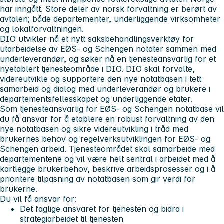
har inngått. Store deler av norsk forvaltning er berørt av
avtalen; både departementer, underliggende virksomheter
og lokalforvaltningen.
DIO utvikler nå et nytt saksbehandlingsverktøy for
utarbeidelse av EØS- og Schengen notater sammen med
underleverandør, og søker nå en tjenesteansvarlig for et
nyetablert tjenesteområde i DIO. DIO skal forvalte,
videreutvikle og supportere den nye notatbasen i tett
samarbeid og dialog med underleverandør og brukere i
departementsfellesskapet og underliggende etater.
Som tjenesteansvarlig for EØS- og Schengen notatbase vil
du få ansvar for å etablere en robust forvaltning av den
nye notatbasen og sikre videreutvikling i tråd med
brukernes behov og regelverksutviklingen for EØS- og
Schengen arbeid. Tjenesteområdet skal samarbeide med
departementene og vil være helt sentral i arbeidet med å
kartlegge brukerbehov, beskrive arbeidsprosesser og i å
prioritere tilpasning av notatbasen som gir verdi for
brukerne.
Du vil få ansvar for:
Det faglige ansvaret for tjenesten og bidra i
strategiarbeidet til tjenesten