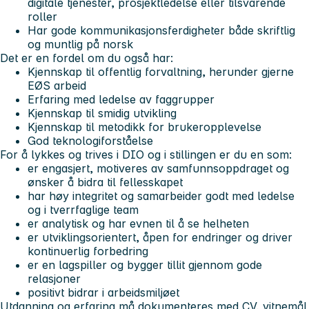
digitale tjenester, prosjektledelse eller tilsvarende
roller
Har gode kommunikasjonsferdigheter både skriftlig
og muntlig på norsk
Det er en fordel om du også har:
Kjennskap til offentlig forvaltning, herunder gjerne
EØS arbeid
Erfaring med ledelse av faggrupper
Kjennskap til smidig utvikling
Kjennskap til metodikk for brukeropplevelse
God teknologiforståelse
For å lykkes og trives i DIO og i stillingen er du en som:
er engasjert, motiveres av samfunnsoppdraget og
ønsker å bidra til fellesskapet
har høy integritet og samarbeider godt med ledelse
og i tverrfaglige team
er analytisk og har evnen til å se helheten
er utviklingsorientert, åpen for endringer og driver
kontinuerlig forbedring
er en lagspiller og bygger tillit gjennom gode
relasjoner
positivt bidrar i arbeidsmiljøet
Utdanning og erfaring må dokumenteres med CV, vitnemål