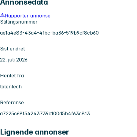
Annonsedata
Rapporter annonse
Stillingsnummer
ae1a4e83-43a4-4fbc-ba36-519b9cf8cb60
Sist endret
22. juli 2026
Hentet fra
talentech
Referanse
a7225c68f54243739c100d5b4f63c813
Lignende annonser