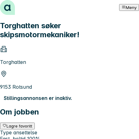
Hopp til innhold
Meny
Torghatten søker
skipsmotormekaniker!
Torghatten
9153 Rotsund
Stillingsannonsen er inaktiv.
Om jobben
Lagre favoritt
Type ansettelse
Fast, heltid 100%