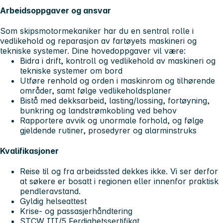
Arbeidsoppgaver og ansvar
Som
skipsmotormekaniker
har du en sentral rolle i
vedlikehold og reparasjon av fartøyets maskineri og
tekniske systemer. Dine hovedoppgaver vil være:
Bidra i drift, kontroll og vedlikehold av maskineri og
tekniske systemer om bord
Utføre renhold og orden i maskinrom og tilhørende
områder, samt følge vedlikeholdsplaner
Bistå med dekksarbeid, lasting/lossing, fortøyning,
bunkring og landstrømkobling ved behov
Rapportere avvik og unormale forhold, og følge
gjeldende rutiner, prosedyrer og alarminstruks
Kvalifikasjoner
Reise til og fra arbeidssted dekkes ikke. Vi ser derfor
at søkere er bosatt i regionen eller innenfor praktisk
pendleravstand.
Gyldig helseattest
Krise- og passasjerhåndtering
STCW III/5 Ferdighetssertifikat