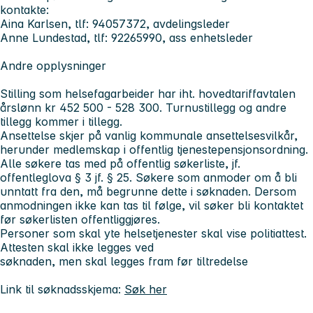
kontakte:
Aina Karlsen, tlf: 94057372, avdelingsleder
Anne Lundestad, tlf: 92265990, ass enhetsleder
Andre opplysninger
Stilling som helsefagarbeider har iht. hovedtariffavtalen
årslønn kr 452 500 - 528 300. Turnustillegg og andre
tillegg kommer i tillegg.
Ansettelse skjer på vanlig kommunale ansettelsesvilkår,
herunder medlemskap i offentlig tjenestepensjonsordning.
Alle søkere tas med på offentlig søkerliste, jf.
offentleglova § 3 jf. § 25. Søkere som anmoder om å bli
unntatt fra den, må begrunne dette i søknaden. Dersom
anmodningen ikke kan tas til følge, vil søker bli kontaktet
før søkerlisten offentliggjøres.
Personer som skal yte helsetjenester skal vise politiattest.
Attesten skal ikke legges ved
søknaden, men skal legges fram før tiltredelse
Link til søknadsskjema:
Søk her