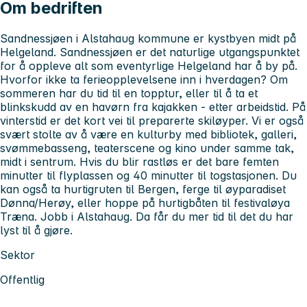
Om bedriften
Sandnessjøen i Alstahaug kommune er kystbyen midt på
Helgeland. Sandnessjøen er det naturlige utgangspunktet
for å oppleve alt som eventyrlige Helgeland har å by på.
Hvorfor ikke ta ferieopplevelsene inn i hverdagen? Om
sommeren har du tid til en topptur, eller til å ta et
blinkskudd av en havørn fra kajakken - etter arbeidstid. På
vinterstid er det kort vei til preparerte skiløyper. Vi er også
svært stolte av å være en kulturby med bibliotek, galleri,
svømmebasseng, teaterscene og kino under samme tak,
midt i sentrum. Hvis du blir rastløs er det bare femten
minutter til flyplassen og 40 minutter til togstasjonen. Du
kan også ta hurtigruten til Bergen, ferge til øyparadiset
Dønna/Herøy, eller hoppe på hurtigbåten til festivaløya
Træna. Jobb i Alstahaug. Da får du mer tid til det du har
lyst til å gjøre.
Sektor
Offentlig