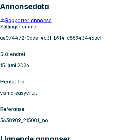
Annonsedata
Rapporter annonse
Stillingsnummer
ae074472-0ade-4c3f-b9f4-d85943446acf
Sist endret
15. juni 2026
Hentet fra
visma-easycruit
Referanse
3630909_215001_no
Lignende annonser