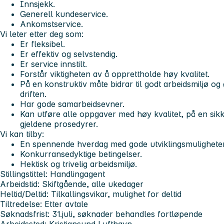
Innsjekk.
Generell kundeservice.
Ankomstservice.
Vi leter etter deg som:
Er fleksibel.
Er effektiv og selvstendig.
Er service innstilt.
Forstår viktigheten av å opprettholde høy kvalitet.
På en konstruktiv måte bidrar til godt arbeidsmiljø o
driften.
Har gode samarbeidsevner.
Kan utføre alle oppgaver med høy kvalitet, på en sikke
gjeldene prosedyrer.
Vi kan tilby:
En spennende hverdag med gode utviklingsmuligheter
Konkurransedyktige betingelser.
Hektisk og trivelig arbeidsmiljø.
Stillingstittel
: Handlingagent
Arbeidstid:
Skiftgående, alle ukedager
Heltid/Deltid:
Tilkallingsvikar, mulighet for deltid
Tiltredelse:
Etter avtale
Søknadsfrist:
31.juli, søknader behandles fortløpende