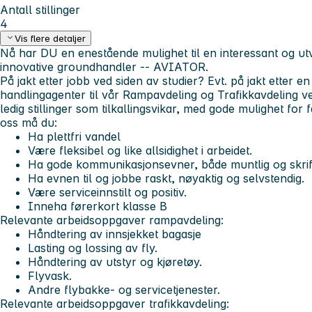
Antall stillinger
4
Vis flere detaljer
Nå har DU en enestående mulighet til en interessant og u
innovative groundhandler --
AVIATOR.
På jakt etter jobb ved siden av studier? Evt. på jakt etter en
handlingagenter til vår Rampavdeling og Trafikkavdeling ve
ledig stillinger som tilkallingsvikar, med gode mulighet for f
oss må du:
Ha plettfri vandel
Være fleksibel og like allsidighet i arbeidet.
Ha gode kommunikasjonsevner, både muntlig og skrift
Ha evnen til og jobbe raskt, nøyaktig og selvstendig.
Være serviceinnstilt og positiv.
Inneha førerkort klasse B
Relevante arbeidsoppgaver rampavdeling:
Håndtering av innsjekket bagasje
Lasting og lossing av fly.
Håndtering av utstyr og kjøretøy.
Flyvask.
Andre flybakke- og servicetjenester.
Relevante arbeidsoppgaver trafikkavdeling: