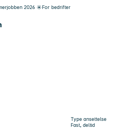
erjobben
2026
☀️
For bedrifter
n
Type ansettelse
Fast, deltid