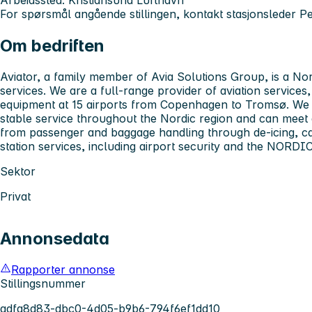
Arbeidssted:
Kristiansund Lufthavn
For spørsmål angående stillingen, kontakt stasjonsleder P
Om bedriften
Aviator, a family member of Avia Solutions Group, is a Nor
services. We are a full-range provider of aviation services
equipment at 15 airports from Copenhagen to Tromsø. We 
stable service throughout the Nordic region and can meet 
from passenger and baggage handling through de-icing, car
station services, including airport security and the NORD
Sektor
Privat
Annonsedata
Rapporter annonse
Stillingsnummer
adfa8d83-dbc0-4d05-b9b6-794f6ef1dd10