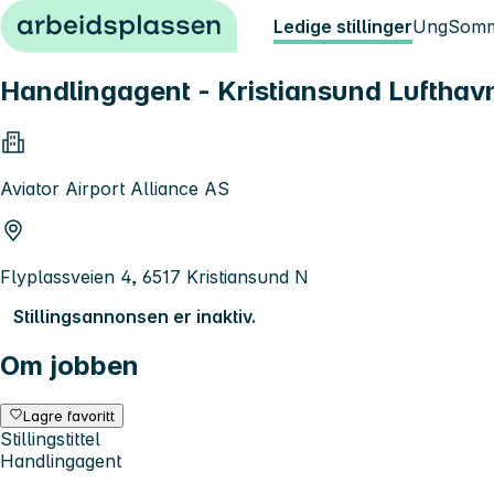
Hopp til innhold
Ledige stillinger
Ung
Somm
Handlingagent - Kristiansund Lufthav
Aviator Airport Alliance AS
Flyplassveien 4, 6517 Kristiansund N
Stillingsannonsen er inaktiv.
Om jobben
Lagre favoritt
Stillingstittel
Handlingagent