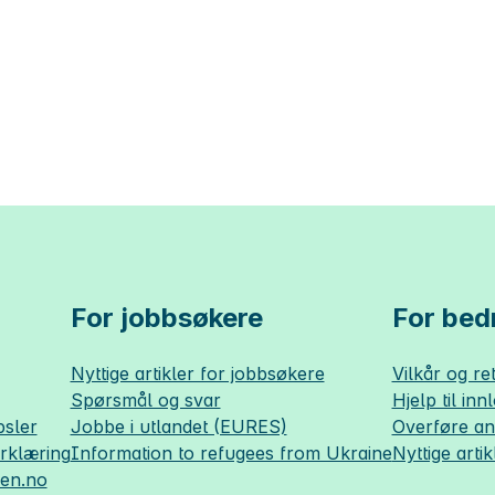
For jobbsøkere
For bedr
Nyttige artikler for jobbsøkere
Vilkår og ret
Spørsmål og svar
Hjelp til inn
sler
Jobbe i utlandet (EURES)
Overføre a
erklæring
Information to refugees from Ukraine
Nyttige artik
sen.no