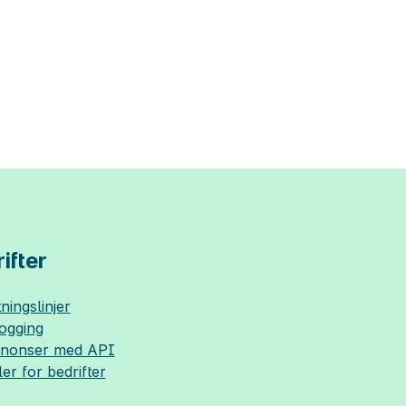
ifter
ningslinjer
logging
nnonser med API
ler for bedrifter