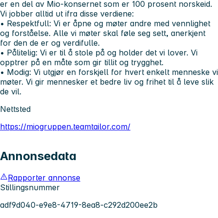
er en del av Mio-konsernet som er 100 prosent norskeid.
Vi jobber alltid ut ifra disse verdiene:
• Respektfull:
Vi er åpne og møter andre med vennlighet
og forståelse. Alle vi møter skal føle seg sett, anerkjent
for den de er og verdifulle.
• Pålitelig:
Vi er til å stole på og holder det vi lover. Vi
opptrer på en måte som gir tillit og trygghet.
• Modig:
Vi utgjør en forskjell for hvert enkelt menneske vi
møter. Vi gir mennesker et bedre liv og frihet til å leve slik
de vil.
Nettsted
https://miogruppen.teamtailor.com/
Annonsedata
Rapporter annonse
Stillingsnummer
adf9d040-e9e8-4719-8ea8-c292d200ee2b