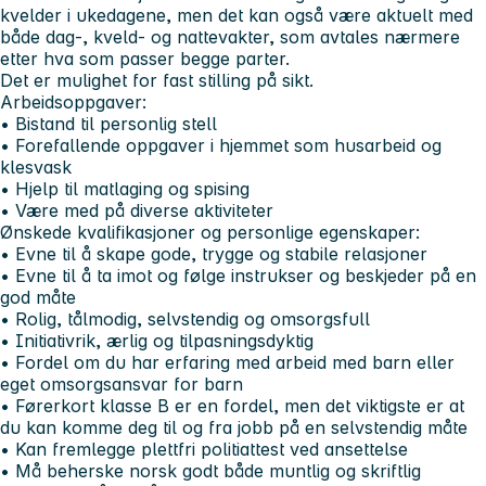
kvelder i ukedagene, men det kan også være aktuelt med
både dag-, kveld- og nattevakter, som avtales nærmere
etter hva som passer begge parter.
Det er mulighet for fast stilling på sikt.
Arbeidsoppgaver:
•
Bistand til personlig stell
• Forefallende oppgaver i hjemmet som husarbeid og
klesvask
• Hjelp til matlaging og spising
• Være med på diverse aktiviteter
Ønskede kvalifikasjoner og personlige egenskaper:
•
Evne til å skape gode, trygge og stabile relasjoner
• Evne til å ta imot og følge instrukser og beskjeder på en
god måte
• Rolig, tålmodig, selvstendig og omsorgsfull
• Initiativrik, ærlig og tilpasningsdyktig
• Fordel om du har erfaring med arbeid med barn eller
eget omsorgsansvar for barn
• Førerkort klasse B er en fordel, men det viktigste er at
du kan komme deg til og fra jobb på en selvstendig måte
• Kan fremlegge plettfri politiattest ved ansettelse
• Må beherske norsk godt både muntlig og skriftlig