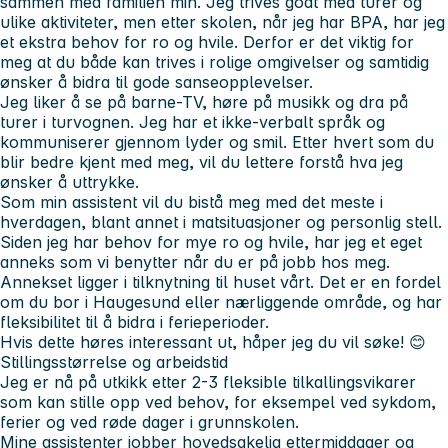
sammen med familien min. Jeg trives godt med turer og
ulike aktiviteter, men etter skolen, når jeg har BPA, har jeg
et ekstra behov for ro og hvile. Derfor er det viktig for
meg at du både kan trives i rolige omgivelser og samtidig
ønsker å bidra til gode sanseopplevelser.
Jeg liker å se på barne-TV, høre på musikk og dra på
turer i turvognen. Jeg har et ikke-verbalt språk og
kommuniserer gjennom lyder og smil. Etter hvert som du
blir bedre kjent med meg, vil du lettere forstå hva jeg
ønsker å uttrykke.
Som min assistent vil du bistå meg med det meste i
hverdagen, blant annet i matsituasjoner og personlig stell.
Siden jeg har behov for mye ro og hvile, har jeg et eget
anneks som vi benytter når du er på jobb hos meg.
Annekset ligger i tilknytning til huset vårt. Det er en fordel
om du bor i Haugesund eller nærliggende område, og har
fleksibilitet til å bidra i ferieperioder.
Hvis dette høres interessant ut, håper jeg du vil søke! 😊
Stillingsstørrelse og arbeidstid
Jeg er nå på utkikk etter 2-3 fleksible tilkallingsvikarer
som kan stille opp ved behov, for eksempel ved sykdom,
ferier og ved røde dager i grunnskolen.
Mine assistenter jobber hovedsakelig ettermiddager og