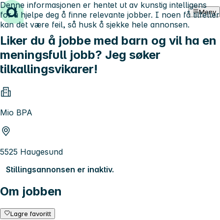
Denne informasjonen er hentet ut av kunstig intelligens
Hopp til innhold
Meny
for å hjelpe deg å finne relevante jobber. I noen få tilfeller
kan det være feil, så husk å sjekke hele annonsen.
Liker du å jobbe med barn og vil ha en
meningsfull jobb? Jeg søker
tilkallingsvikarer!
Mio BPA
5525 Haugesund
Stillingsannonsen er inaktiv.
Om jobben
Lagre favoritt