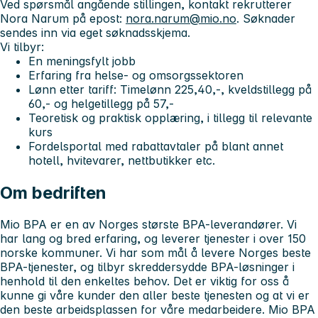
Ved spørsmål angående stillingen, kontakt rekrutterer
Nora Narum på epost:
nora.narum@mio.no
. Søknader
sendes inn via eget søknadsskjema.
Vi tilbyr:
En meningsfylt jobb
Erfaring fra helse- og omsorgssektoren
Lønn etter tariff: Timelønn 225,40,-, kveldstillegg på
60,- og helgetillegg på 57,-
Teoretisk og praktisk opplæring, i tillegg til relevante
kurs
Fordelsportal med rabattavtaler på blant annet
hotell, hvitevarer, nettbutikker etc.
Om bedriften
Mio BPA er en av Norges største BPA-leverandører. Vi
har lang og bred erfaring, og leverer tjenester i over 150
norske kommuner. Vi har som mål å levere Norges beste
BPA-tjenester, og tilbyr skreddersydde BPA-løsninger i
henhold til den enkeltes behov. Det er viktig for oss å
kunne gi våre kunder den aller beste tjenesten og at vi er
den beste arbeidsplassen for våre medarbeidere. Mio BPA