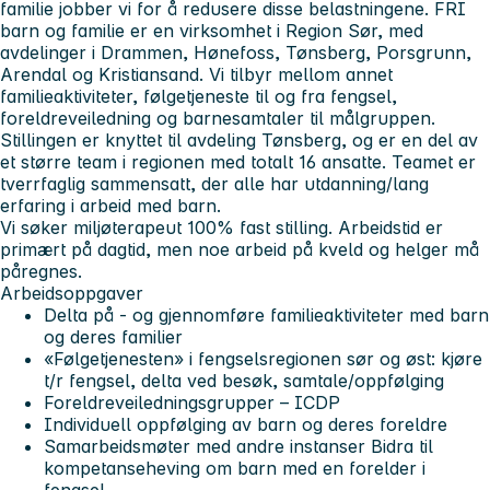
familie jobber vi for å redusere disse belastningene. FRI
barn og familie er en virksomhet i Region Sør, med
avdelinger i Drammen, Hønefoss, Tønsberg, Porsgrunn,
Arendal og Kristiansand. Vi tilbyr mellom annet
familieaktiviteter, følgetjeneste til og fra fengsel,
foreldreveiledning og barnesamtaler til målgruppen.
Stillingen er knyttet til avdeling Tønsberg, og er en del av
et større team i regionen med totalt 16 ansatte. Teamet er
tverrfaglig sammensatt, der alle har utdanning/lang
erfaring i arbeid med barn.
Vi søker miljøterapeut 100% fast stilling.
Arbeidstid er
primært på dagtid, men noe arbeid på kveld og helger må
påregnes.
Arbeidsoppgaver
Delta på - og gjennomføre familieaktiviteter med barn
og deres familier
«Følgetjenesten» i fengselsregionen sør og øst: kjøre
t/r fengsel, delta ved besøk, samtale/oppfølging
Foreldreveiledningsgrupper – ICDP
Individuell oppfølging av barn og deres foreldre
Samarbeidsmøter med andre instanser Bidra til
kompetanseheving om barn med en forelder i
fengsel