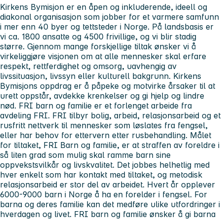
Kirkens Bymisjon er en åpen og inkluderende, ideell og
diakonal organisasjon som jobber for et varmere samfunn
i mer enn 40 byer og tettsteder i Norge. På landsbasis er
vi ca. 1800 ansatte og 4500 frivillige, og vi blir stadig
større. Gjennom mange forskjellige tiltak ønsker vi å
virkeliggjøre visjonen om at alle mennesker skal erfare
respekt, rettferdighet og omsorg, uavhengig av
livssituasjon, livssyn eller kulturell bakgrunn. Kirkens
Bymisjons oppdrag er å påpeke og motvirke årsaker til at
urett oppstår, avdekke krenkelser og gi hjelp og lindre
nød. FRI barn og familie er et forlenget arbeide fra
avdeling FRI. FRI tilbyr bolig, arbeid, relasjonsarbeid og et
rusfritt nettverk til mennesker som løslates fra fengsel,
eller har behov for ettervern etter rusbehandling. Målet
for tiltaket, FRI Barn og familie, er at straffen av foreldre i
så liten grad som mulig skal ramme barn sine
oppvekstsvilkår og livskvalitet. Det jobbes helhetlig med
hver enkelt som har kontakt med tiltaket, og metodisk
relasjonsarbeid er stor del av arbeidet. Hvert år opplever
6000-9000 barn i Norge å ha en forelder i fengsel. For
barna og deres familie kan det medføre ulike utfordringer i
hverdagen og livet. FRI barn og familie ønsker å gi barna