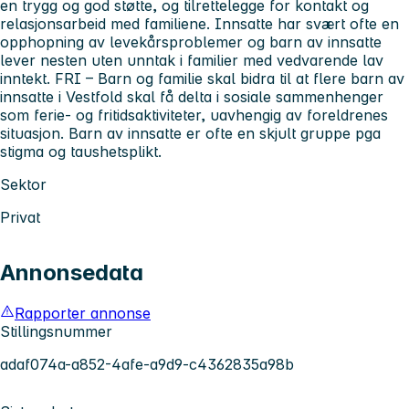
en trygg og god støtte, og tilrettelegge for kontakt og
relasjonsarbeid med familiene. Innsatte har svært ofte en
opphopning av levekårsproblemer og barn av innsatte
lever nesten uten unntak i familier med vedvarende lav
inntekt. FRI – Barn og familie skal bidra til at flere barn av
innsatte i Vestfold skal få delta i sosiale sammenhenger
som ferie- og fritidsaktiviteter, uavhengig av foreldrenes
situasjon. Barn av innsatte er ofte en skjult gruppe pga
stigma og taushetsplikt.
Sektor
Privat
Annonsedata
Rapporter annonse
Stillingsnummer
adaf074a-a852-4afe-a9d9-c4362835a98b