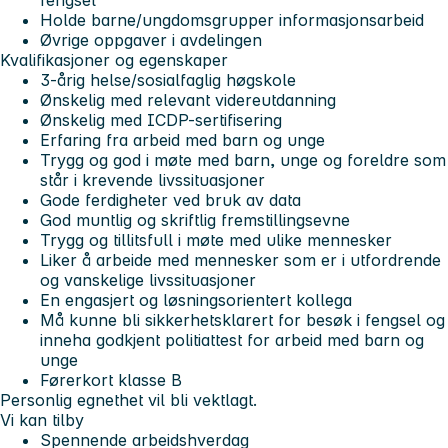
Holde barne/ungdomsgrupper informasjonsarbeid
Øvrige oppgaver i avdelingen
Kvalifikasjoner og egenskaper
3-årig helse/sosialfaglig høgskole
Ønskelig med relevant videreutdanning
Ønskelig med ICDP-sertifisering
Erfaring fra arbeid med barn og unge
Trygg og god i møte med barn, unge og foreldre som
står i krevende livssituasjoner
Gode ferdigheter ved bruk av data
God muntlig og skriftlig fremstillingsevne
Trygg og tillitsfull i møte med ulike mennesker
Liker å arbeide med mennesker som er i utfordrende
og vanskelige livssituasjoner
En engasjert og løsningsorientert kollega
Må kunne bli sikkerhetsklarert for besøk i fengsel og
inneha godkjent politiattest for arbeid med barn og
unge
Førerkort klasse B
Personlig egnethet vil bli vektlagt.
Vi kan tilby
Spennende arbeidshverdag