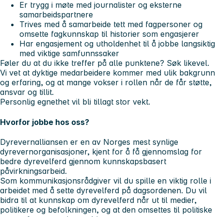
Er trygg i møte med journalister og eksterne
samarbeidspartnere
Trives med å samarbeide tett med fagpersoner og
omsette fagkunnskap til historier som engasjerer
Har engasjement og utholdenhet til å jobbe langsiktig
med viktige samfunnssaker
Føler du at du ikke treffer på alle punktene? Søk likevel.
Vi vet at dyktige medarbeidere kommer med ulik bakgrunn
og erfaring, og at mange vokser i rollen når de får støtte,
ansvar og tillit.
Personlig egnethet vil bli tillagt stor vekt.
Hvorfor jobbe hos oss?
Dyrevernalliansen er en av Norges mest synlige
dyrevernorganisasjoner, kjent for å få gjennomslag for
bedre dyrevelferd gjennom kunnskapsbasert
påvirkningsarbeid.
Som kommunikasjonsrådgiver vil du spille en viktig rolle i
arbeidet med å sette dyrevelferd på dagsordenen. Du vil
bidra til at kunnskap om dyrevelferd når ut til medier,
politikere og befolkningen, og at den omsettes til politiske