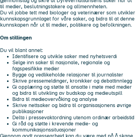
gjennomslag og sikre at Dyrevernalliansens saker når ut
til medier, beslutningstakere og allmennheten.
Du vil jobbe tett med biologer og veterinærer som utvikler
kunnskapsgrunnlaget for våre saker, og bidra til at denne
kunnskapen når ut til medier, politikere og befolkningen.
Om stillingen
Du vil blant annet:
Identifisere og utvikle saker med nyhetsverdi
Selge inn saker til nasjonale, regionale og
fagspesifikke medier
Bygge og vedlikeholde relasjoner til journalister
Skrive pressemeldinger, kronikker og debattinnlegg
Gi opplæring og støtte til ansatte i møte med medier
og bidra til utvikling av budskap og medieutspill
Bidra til medieovervåking og analyse
Skrive nettsaker og bidra til organisasjonens øvrige
publikasjoner
Delta i pressevaktordning utenom ordinær arbeidstid
Gi råd og støtte i krevende medie- og
kommunikasjonssituasjoner
Gjennom godt pressearbeid kan du være med på å skape