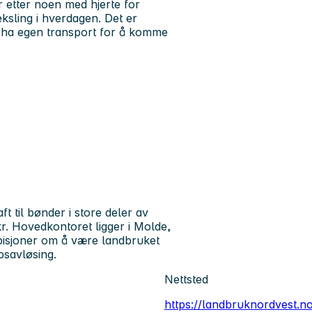
r etter noen med hjerte for
ksling i hverdagen. Det er
å ha egen transport for å komme
ø
t til bønder i store deler av
r. Hovedkontoret ligger i Molde,
bisjoner om å være landbruket
psavløsing.
Nettsted
https://landbruknordvest.n