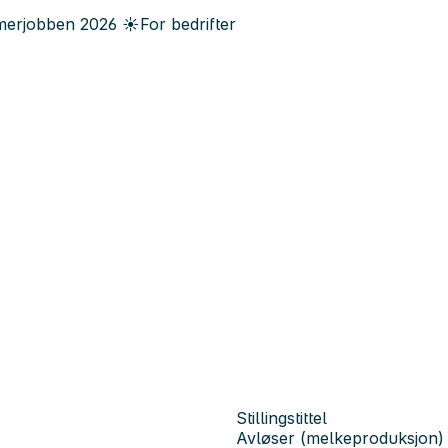
erjobben
2026
☀️
For bedrifter
Stillingstittel
Avløser (melkeproduksjon)