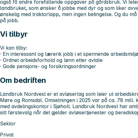
også få andre forefallende oppgaver på gårdsbruk. Vi lete
landbruket, som ønsker å jobbe med dyr og som liker avve
ønskelig med traktorlapp, men ingen betingelse. Og du m
på jobb.
Vi tilbyr
Vi kan tilby:
· En interessant og lærerik jobb i et spennende arbeidsmilj
· Ordnet arbeidsforhold og lønn etter avtale
· Gode pensjons- og forsikringsordninger
Om bedriften
Landbruk Nordvest er et avløserlag som leier ut arbeidskraf
Møre og Romsdal. Omsetningen i 2025 var på ca. 78 mill. k
med avdelingskontor i Sjøholt. Landbruk Nordvest har am
sitt førstevalg når det gjelder avløsertjenester og beredska
Sektor
Privat