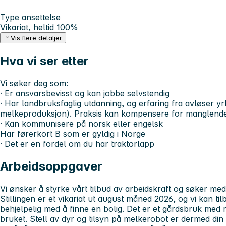
Type ansettelse
Vikariat, heltid 100%
Vis flere detaljer
Hva vi ser etter
Vi søker deg som:
· Er ansvarsbevisst og kan jobbe selvstendig
· Har landbruksfaglig utdanning, og erfaring fra avløser y
melkeproduksjon). Praksis kan kompensere for manglende
· Kan kommunisere på norsk eller engelsk
Har førerkort B som er gyldig i Norge
· Det er en fordel om du har traktorlapp
Arbeidsoppgaver
Vi ønsker å styrke vårt tilbud av arbeidskraft og søker med 
Stillingen er et vikariat ut august måned 2026, og vi kan til
behjelpelig med å finne en bolig. Det er et gårdsbruk med 
bruket. Stell av dyr og tilsyn på melkerobot er dermed d