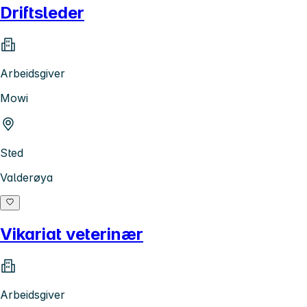
Driftsleder
Arbeidsgiver
Mowi
Sted
Valderøya
Vikariat veterinær
Arbeidsgiver