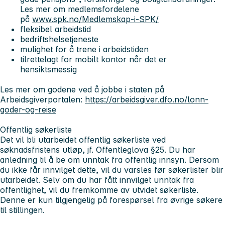
Les mer om medlemsfordelene
på
www.spk.no/Medlemskap-i-SPK/
fleksibel arbeidstid
bedriftshelsetjeneste
mulighet for å trene i arbeidstiden
tilrettelagt for mobilt kontor når det er
hensiktsmessig
Les mer om godene ved å jobbe i staten på
Arbeidsgiverportalen:
https://arbeidsgiver.dfo.no/lonn-
goder-og-reise
Offentlig søkerliste
Det vil bli utarbeidet offentlig søkerliste ved
søknadsfristens utløp, jf. Offentleglova §25. Du har
anledning til å be om unntak fra offentlig innsyn. Dersom
du ikke får innvilget dette, vil du varsles før søkerlister blir
utarbeidet. Selv om du har fått innvilget unntak fra
offentlighet, vil du fremkomme av utvidet søkerliste.
Denne er kun tilgjengelig på forespørsel fra øvrige søkere
til stillingen.