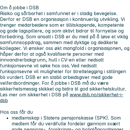
Om å jobbe i DSB
Risiko og sårbarhet i samfunnet er i stadig bevegelse.
Derfor er DSB en organisasjon i kontinuerlig utvikling. Vi
trenger medarbeidere som er tillitskapende, kompetente
og gode lagspillere, og som aktivt bidrar til fornyelse og
forbedring. Som ansatt i DSB er du med på å løse et viktig
samfunnsoppdrag, sammen med dyktige og dedikerte
kollegaer. Vi ønsker oss økt mangfold i organisasjonen, og
håper derfor at også kvalifiserte personer med
innvandrerbakgrunn, hull i CV-en eller nedsatt
funksjonsevne vil søke hos oss. Ved nedsatt
funksjonsevne vil muligheter for tilrettelegging i stillingen
bli vurdert. DSB er en stabil arbeidsgiver med gode
velferdsordninger. For å jobbe i DSB må du være
sikkerhetsmessig skikket og bidra til god sikkerhetskultur.
Les mer om sikkerhet i DSB på
www.dsb.no/sikkerhet-i-
dsb
Hos oss får du
medlemskap i Statens pensjonskasse (SPK). Som
medlem får du verdifulle fordeler gjennom svært
gode pensjons-, forsikrings- og boliglånsordninger.