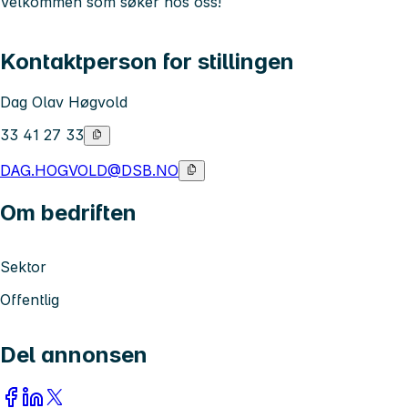
Velkommen som søker hos oss!
Kontaktperson for stillingen
Dag Olav Høgvold
33 41 27 33
DAG.HOGVOLD@DSB.NO
Om bedriften
Sektor
Offentlig
Del annonsen