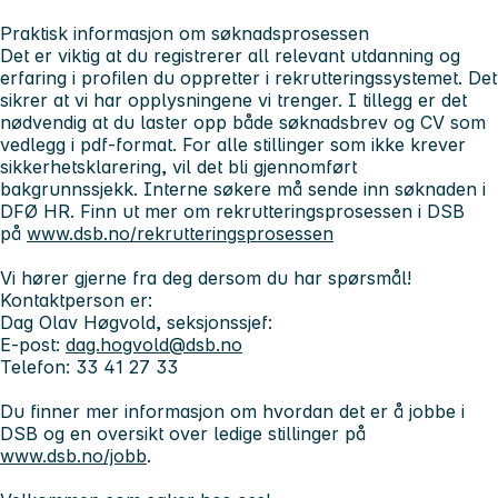
Praktisk informasjon om søknadsprosessen
Det er viktig at du registrerer all relevant utdanning og
erfaring i profilen du oppretter i rekrutteringssystemet. Det
sikrer at vi har opplysningene vi trenger. I tillegg er det
nødvendig at du laster opp både søknadsbrev og CV som
vedlegg i pdf-format. For alle stillinger som ikke krever
sikkerhetsklarering, vil det bli gjennomført
bakgrunnssjekk. Interne søkere må sende inn søknaden i
DFØ HR. Finn ut mer om rekrutteringsprosessen i DSB
på
www.dsb.no/rekrutteringsprosessen
Vi hører gjerne fra deg dersom du har spørsmål!
Kontaktperson er:
Dag Olav Høgvold,
seksjonssjef:
E-post:
dag.hogvold@dsb.no
Telefon: 33 41 27 33
Du finner mer informasjon om hvordan det er å jobbe i
DSB og en oversikt over ledige stillinger på
www.dsb.no/jobb
.