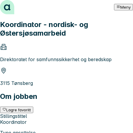
Hopp til innhold
Meny
Koordinator - nordisk- og
Østersjøsamarbeid
Direktoratet for samfunnssikkerhet og beredskap
3115 Tønsberg
Om jobben
Lagre favoritt
Stillingstittel
Koordinator
Type ansettelse