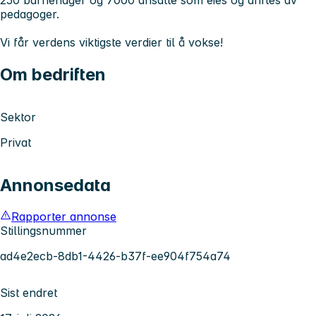
250 barnehager og 7000 ansatte som eies og driftes av
pedagoger.
Vi får verdens viktigste verdier til å vokse!
Om bedriften
Sektor
Privat
Annonsedata
Rapporter annonse
Stillingsnummer
ad4e2ecb-8db1-4426-b37f-ee904f754a74
Sist endret