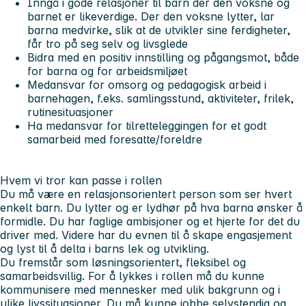
Inngå i gode relasjoner til barn der den voksne og
barnet er likeverdige. Der den voksne lytter, lar
barna medvirke, slik at de utvikler sine ferdigheter,
får tro på seg selv og livsglede
Bidra med en positiv innstilling og pågangsmot, både
for barna og for arbeidsmiljøet
Medansvar for omsorg og pedagogisk arbeid i
barnehagen, f.eks. samlingsstund, aktiviteter, frilek,
rutinesituasjoner
Ha medansvar for tilretteleggingen for et godt
samarbeid med foresatte/foreldre
Hvem vi tror kan passe i rollen
Du må være en relasjonsorientert person som ser hvert
enkelt barn. Du lytter og er lydhør på hva barna ønsker å
formidle. Du har faglige ambisjoner og et hjerte for det du
driver med. Videre har du evnen til å skape engasjement
og lyst til å delta i barns lek og utvikling.
Du fremstår som løsningsorientert, fleksibel og
samarbeidsvillig. For å lykkes i rollen må du kunne
kommunisere med mennesker med ulik bakgrunn og i
ulike livssituasjoner. Du må kunne jobbe selvstendig og