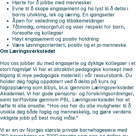
Hjerte for å jobbe med mennesker
Evne til å skape engasjement og ha lyst til å delta i
barns utvikling, lek og læring. En igangsetter
Åpen for veiledning og tilbakemeldinger
Tålmodig, omsorgsfull og viser respekt for barn,
foresatte og kollegaer
Høyt engasjement og positiv holdning
Være løsningsorientert, positiv og et ja-menneske.
Om Læringsverkstedet
Hos oss jobber du med engasjerte og dyktige kollegaer i et
stort fagmiljø! Vi har et attraktivt pedagogisk konsept med
tilgang til mye pedagogisk materiell i vår ressursbank. Du
holder deg faglig oppdatert ved å delta på kurs og
fagopplæring som tilbys, bl.a. gjennom Læringsverkstedet
Akademiet. Vi har gode pensjons- og forsikringsordninger,
samt tariffavtale gjennom PBL. Læringsverkstedet har et
løfte til alle ansatte:
"Hos oss har du alle muligheter til å
utvikle deg både faglig og menneskelig, og gjøre verdens
viktigste jobb på best mulig måte."
Vi er en av Norges største private barnehageeiere med