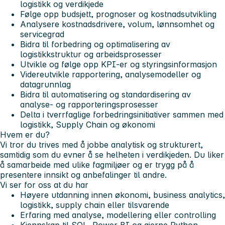
logistikk og verdikjede
Følge opp budsjett, prognoser og kostnadsutvikling
Analysere kostnadsdrivere, volum, lønnsomhet og
servicegrad
Bidra til forbedring og optimalisering av
logistikkstruktur og arbeidsprosesser
Utvikle og følge opp KPI-er og styringsinformasjon
Videreutvikle rapportering, analysemodeller og
datagrunnlag
Bidra til automatisering og standardisering av
analyse- og rapporteringsprosesser
Delta i tverrfaglige forbedringsinitiativer sammen med
logistikk, Supply Chain og økonomi
Hvem er du?
Vi tror du trives med å jobbe analytisk og strukturert,
samtidig som du evner å se helheten i verdikjeden. Du liker
å samarbeide med ulike fagmiljøer og er trygg på å
presentere innsikt og anbefalinger til andre.
Vi ser for oss at du har
Høyere utdanning innen økonomi, business analytics,
logistikk, supply chain eller tilsvarende
Erfaring med analyse, modellering eller controlling
Kjennskap til SQL, Power BI og gjerne Python