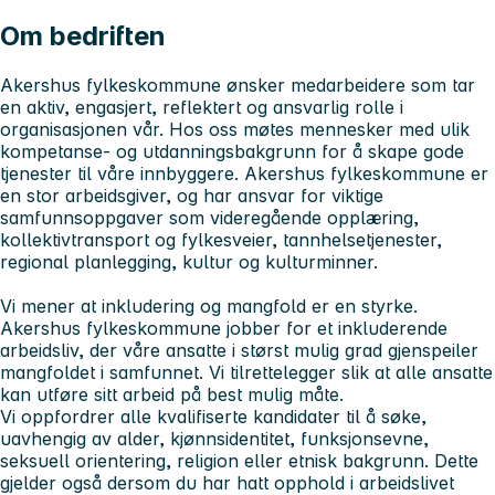
Om bedriften
Akershus fylkeskommune ønsker medarbeidere som tar
en aktiv, engasjert, reflektert og ansvarlig rolle i
organisasjonen vår. Hos oss møtes mennesker med ulik
kompetanse- og utdanningsbakgrunn for å skape gode
tjenester til våre innbyggere. Akershus fylkeskommune er
en stor arbeidsgiver, og har ansvar for viktige
samfunnsoppgaver som videregående opplæring,
kollektivtransport og fylkesveier, tannhelsetjenester,
regional planlegging, kultur og kulturminner.
Vi mener at inkludering og mangfold er en styrke.
Akershus fylkeskommune jobber for et inkluderende
arbeidsliv, der våre ansatte i størst mulig grad gjenspeiler
mangfoldet i samfunnet. Vi tilrettelegger slik at alle ansatte
kan utføre sitt arbeid på best mulig måte.
Vi oppfordrer alle kvalifiserte kandidater til å søke,
uavhengig av alder, kjønnsidentitet, funksjonsevne,
seksuell orientering, religion eller etnisk bakgrunn. Dette
gjelder også dersom du har hatt opphold i arbeidslivet