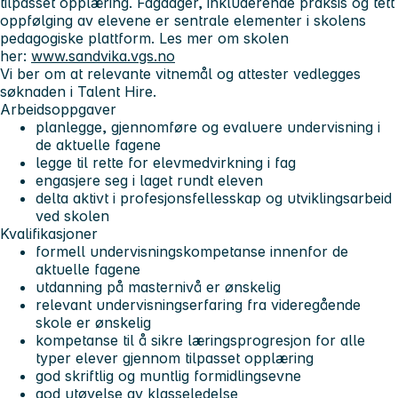
tilpasset opplæring. Fagdager, inkluderende praksis og tett
oppfølging av elevene er sentrale elementer i skolens
pedagogiske plattform. Les mer om skolen
her:
www.sandvika.vgs.no
Vi ber om at relevante vitnemål og attester vedlegges
søknaden i Talent Hire.
Arbeidsoppgaver
planlegge, gjennomføre og evaluere undervisning i
de aktuelle fagene
legge til rette for elevmedvirkning i fag
engasjere seg i laget rundt eleven
delta aktivt i profesjonsfellesskap og utviklingsarbeid
ved skolen
Kvalifikasjoner
formell undervisningskompetanse innenfor de
aktuelle fagene
utdanning på masternivå er ønskelig
relevant undervisningserfaring fra videregående
skole er ønskelig
kompetanse til å sikre læringsprogresjon for alle
typer elever gjennom tilpasset opplæring
god skriftlig og muntlig formidlingsevne
god utøvelse av klasseledelse