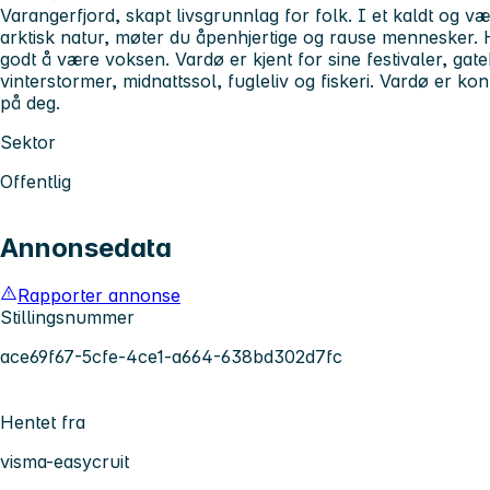
Varangerfjord, skapt livsgrunnlag for folk. I et kaldt og væ
arktisk natur, møter du åpenhjertige og rause mennesker. H
godt å være voksen. Vardø er kjent for sine festivaler, gat
vinterstormer, midnattssol, fugleliv og fiskeri. Vardø er k
på deg.
Sektor
Offentlig
Annonsedata
Rapporter annonse
Stillingsnummer
ace69f67-5cfe-4ce1-a664-638bd302d7fc
Hentet fra
visma-easycruit