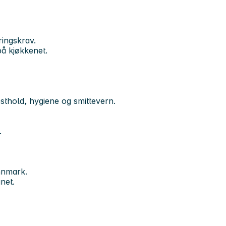
ringskrav.
på kjøkkenet.
osthold, hygiene og smittevern.
.
nnmark.
ånet.