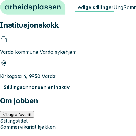
Hopp til innhold
Ledige stillinger
Ung
Somm
Institusjonskokk
Vardø kommune Vardø sykehjem
Kirkegata 4, 9950 Vardø
Stillingsannonsen er inaktiv.
Om jobben
Lagre favoritt
Stillingstittel
Sommervikariat kjøkken