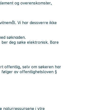
eglement og overenskomster,
vitnemål. Vi har dessverre ikke
 med søknaden.
ber deg søke elektronisk. Bare
t offentlig, selv om søkeren har
e følger av offentlighetsloven §
ike naturressursene i ytre