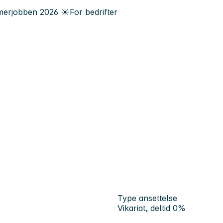
erjobben
2026
☀️
For bedrifter
Type ansettelse
Vikariat, deltid 0%