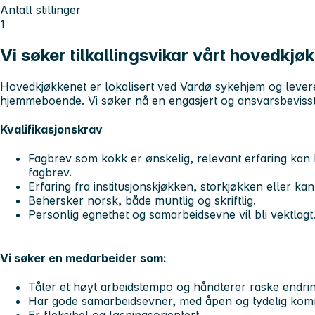
Antall stillinger
1
Vi søker tilkallingsvikar vårt hovedkjø
Hovedkjøkkenet er lokalisert ved Vardø sykehjem og levere
hjemmeboende. Vi søker nå en engasjert og ansvarsbevisst ti
Kvalifikasjonskrav
Fagbrev som kokk er ønskelig, relevant erfaring ka
fagbrev.
Erfaring fra institusjonskjøkken, storkjøkken eller kan
Behersker norsk, både muntlig og skriftlig.
Personlig egnethet og samarbeidsevne vil bli vektlagt
Vi søker en medarbeider som:
Tåler et høyt arbeidstempo og håndterer raske endrin
Har gode samarbeidsevner, med åpen og tydelig kom
Er fleksibel og løsningsorientert.