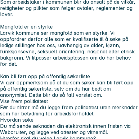
Som arbeidstaker i kommunen blir du ansatt på de vilkår,
rettigheter og plikter som følger avtaler, reglementer og
lover.
Mangfold er en styrke
Larvik kommune ser mangfold som en styrke. Vi
oppfordrer derfor alle som er kvalifiserte til å søke på
ledige stillinger hos oss, uavhengig av alder, kjønn,
funksjonsevne, seksuell orientering, nasjonal eller etnisk
bakgrunn. Vi tilpasser arbeidsplassen om du har behov
for det.
Kan bli ført opp på offentlig søkerliste
Vi gjør oppmerksom på at du som søker kan bli ført opp
på offentlig søkerliste, selv om du har bedt om
anonymitet. Dette blir du så fall varslet om.
Vise frem politiattest
Før du tiltrer må du legge frem politiattest uten merknader
som har betydning for arbeidsforholdet.
Hvordan søke
Du må sende søknaden din elektronisk innen fristen via
Webcruiter, og legge ved attester og vitnemål.
Hvorfor skal du velge Larvik kommune?