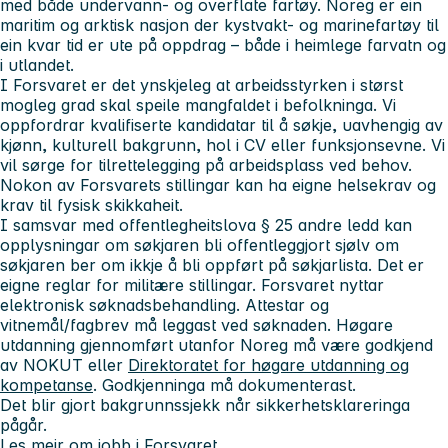
med både undervann- og overflate fartøy. Noreg er ein
maritim og arktisk nasjon der kystvakt- og marinefartøy til
ein kvar tid er ute på oppdrag – både i heimlege farvatn og
i utlandet.
I Forsvaret er det ynskjeleg at arbeidsstyrken i størst
mogleg grad skal speile mangfaldet i befolkninga. Vi
oppfordrar kvalifiserte kandidatar til å søkje, uavhengig av
kjønn, kulturell bakgrunn, hol i CV eller funksjonsevne. Vi
vil sørge for tilrettelegging på arbeidsplass ved behov.
Nokon av Forsvarets stillingar kan ha eigne helsekrav og
krav til fysisk skikkaheit.
I samsvar med offentlegheitslova § 25 andre ledd kan
opplysningar om søkjaren bli offentleggjort sjølv om
søkjaren ber om ikkje å bli oppført på søkjarlista. Det er
eigne reglar for militære stillingar. Forsvaret nyttar
elektronisk søknadsbehandling. Attestar og
vitnemål/fagbrev må leggast ved søknaden. Høgare
utdanning gjennomført utanfor Noreg må være godkjend
av NOKUT eller
Direktoratet for høgare utdanning og
kompetanse
. Godkjenninga må dokumenterast.
Det blir gjort bakgrunnssjekk når sikkerhetsklareringa
pågår.
Les meir
om jobb i Forsvaret.