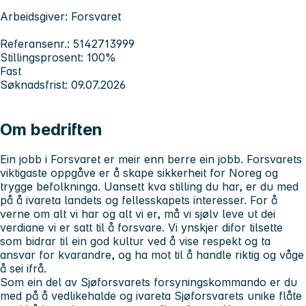
Arbeidsgiver: Forsvaret
Referansenr.: 5142713999
Stillingsprosent: 100%
Fast
Søknadsfrist: 09.07.2026
Om bedriften
Ein jobb i Forsvaret er meir enn berre ein jobb. Forsvarets
viktigaste oppgåve er å skape sikkerheit for Noreg og
trygge befolkninga. Uansett kva stilling du har, er du med
på å ivareta landets og fellesskapets interesser. For å
verne om alt vi har og alt vi er, må vi sjølv leve ut dei
verdiane vi er satt til å forsvare. Vi ynskjer difor tilsette
som bidrar til ein god kultur ved å vise respekt og ta
ansvar for kvarandre, og ha mot til å handle riktig og våge
å sei ifrå.
Som ein del av Sjøforsvarets forsyningskommando er du
med på å vedlikehalde og ivareta Sjøforsvarets unike flåte