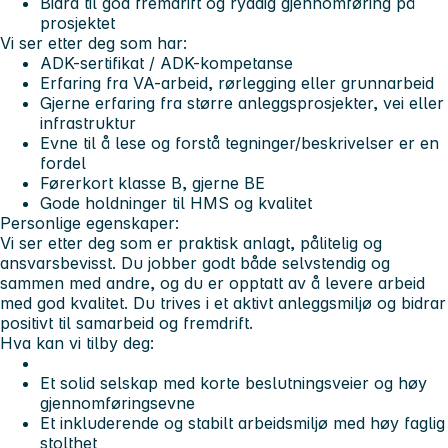
Bidra til god fremdrift og ryddig gjennomføring på
prosjektet
Vi ser etter deg som har:
ADK-sertifikat / ADK-kompetanse
Erfaring fra VA-arbeid, rørlegging eller grunnarbeid
Gjerne erfaring fra større anleggsprosjekter, vei eller
infrastruktur
Evne til å lese og forstå tegninger/beskrivelser er en
fordel
Førerkort klasse B, gjerne BE
Gode holdninger til HMS og kvalitet
Personlige egenskaper:
Vi ser etter deg som er praktisk anlagt, pålitelig og
ansvarsbevisst. Du jobber godt både selvstendig og
sammen med andre, og du er opptatt av å levere arbeid
med god kvalitet. Du trives i et aktivt anleggsmiljø og bidrar
positivt til samarbeid og fremdrift.
Hva kan vi tilby deg:
Et solid selskap med korte beslutningsveier og høy
gjennomføringsevne
Et inkluderende og stabilt arbeidsmiljø med høy faglig
stolthet