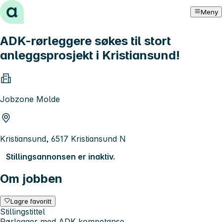
Hopp til innhold
Meny
ADK-rørleggere søkes til stort
anleggsprosjekt i Kristiansund!
Jobzone Molde
Kristiansund, 6517 Kristiansund N
Stillingsannonsen er inaktiv.
Om jobben
Lagre favoritt
Stillingstittel
Rørlegger med ADK kompetanse