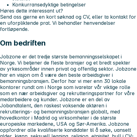
Konkurransedyktige betingelser
Høres dette interessant ut?
Send oss gjerne en kort søknad og CV, eller ta kontakt for
en uforpliktende prat. Vi behandler henvendelser
fortløpende.
Om bedriften
Jobzone er det tredje største bemanningsselskapet i
Norge. Vi betjener de fleste bransjer og et bredt spekter
av yrkesområder innen privat og offentlig sektor. Jobzone
har en visjon om å være den beste arbeidsgiver i
bemanningsbransjen. Derfor har vi mer enn 30 lokale
kontorer rundt om i Norge som ivaretar vår viktige rolle
som en nær arbeidsgiver og rekrutteringspartner for våre
medarbeidere og kunder. Jobzone er en del av
Jobandtalent, den raskest voksende aktøren i
rekrutterings- og bemanningsbransjen globalt, med
hovedkontor i Madrid og virksomheter i de største
europeiske markedene, USA og Sør-Amerika. Jobzone
oppfordrer alle kvalifiserte kandidater til å søke, uansett
alder, kjønn, seksuell legning, religion, etnisitet, hull i CV-