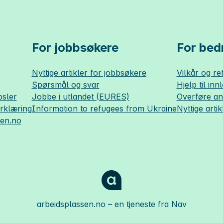
For jobbsøkere
For bedr
Nyttige artikler for jobbsøkere
Vilkår og ret
Spørsmål og svar
Hjelp til inn
sler
Jobbe i utlandet (EURES)
Overføre a
erklæring
Information to refugees from Ukraine
Nyttige artik
sen.no
arbeidsplassen.no
– en tjeneste fra Nav