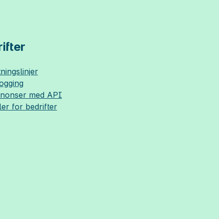
ifter
ningslinjer
logging
nnonser med API
ler for bedrifter