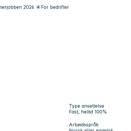
erjobben
2026
☀️
For bedrifter
Type ansettelse
Fast, heltid 100%
Arbeidsspråk
Norsk eller engelsk