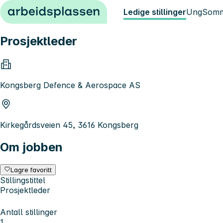
Hopp til innhold
Ledige stillinger
Ung
Somm
Prosjektleder
Kongsberg Defence & Aerospace AS
Kirkegårdsveien 45, 3616 Kongsberg
Om jobben
Lagre favoritt
Stillingstittel
Prosjektleder
Antall stillinger
1