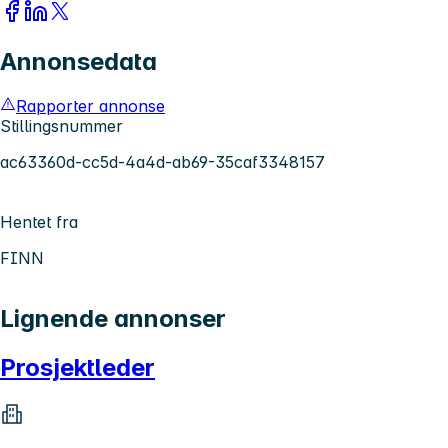
Annonsedata
Rapporter annonse
Stillingsnummer
ac63360d-cc5d-4a4d-ab69-35caf3348157
Hentet fra
FINN
Lignende annonser
Prosjektleder