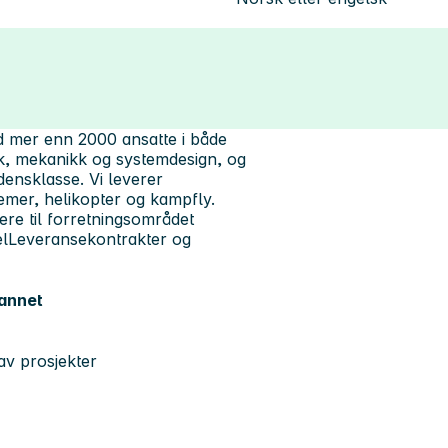
d mer enn 2000 ansatte i både
ikk, mekanikk og systemdesign, og
rdensklasse. Vi leverer
temer, helikopter og kampfly.
dere til forretningsområdet
elLeveransekontrakter og
 annet
av prosjekter