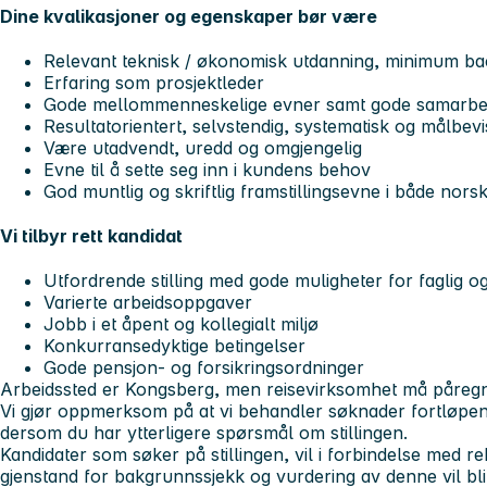
Dine kvalikasjoner og egenskaper bør være
Relevant teknisk / økonomisk utdanning, minimum ba
Erfaring som prosjektleder
Gode mellommenneskelige evner samt gode samarbe
Resultatorientert, selvstendig, systematisk og målbevi
Være utadvendt, uredd og omgjengelig
Evne til å sette seg inn i kundens behov
God muntlig og skriftlig framstillingsevne i både nors
Vi tilbyr rett kandidat
Utfordrende stilling med gode muligheter for faglig og
Varierte arbeidsoppgaver
Jobb i et åpent og kollegialt miljø
Konkurransedyktige betingelser
Gode pensjon- og forsikringsordninger
Arbeidssted er Kongsberg, men reisevirksomhet må påreg
Vi gjør oppmerksom på at vi behandler søknader fortløpen
dersom du har ytterligere spørsmål om stillingen.
Kandidater som søker på stillingen, vil i forbindelse med r
gjenstand for bakgrunnssjekk og vurdering av denne vil bli 