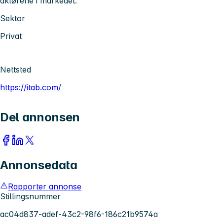
aktørene i markedet.
Sektor
Privat
Nettsted
https://itab.com/
Del annonsen
Annonsedata
Rapporter annonse
Stillingsnummer
ac04d837-adef-43c2-98f6-186c21b9574a