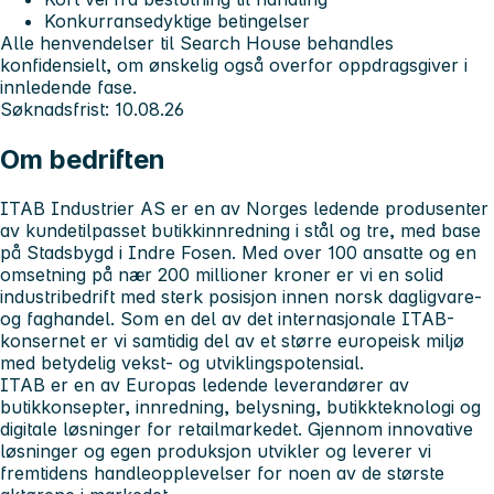
Konkurransedyktige betingelser
Alle henvendelser til Search House behandles
konfidensielt, om ønskelig også overfor oppdragsgiver i
innledende fase.
Søknadsfrist: 10.08.26
Om bedriften
ITAB Industrier AS
er en av Norges ledende produsenter
av kundetilpasset butikkinnredning i stål og tre, med base
på Stadsbygd i Indre Fosen. Med over 100 ansatte og en
omsetning på nær 200 millioner kroner er vi en solid
industribedrift med sterk posisjon innen norsk dagligvare-
og faghandel. Som en del av det internasjonale ITAB-
konsernet er vi samtidig del av et større europeisk miljø
med betydelig vekst- og utviklingspotensial.
ITAB er en av Europas ledende leverandører av
butikkonsepter, innredning, belysning, butikkteknologi og
digitale løsninger for retailmarkedet. Gjennom innovative
løsninger og egen produksjon utvikler og leverer vi
fremtidens handleopplevelser for noen av de største