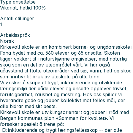
Type ansettelse
Vikariat, heltid 100%
Antall stillinger
1
Arbeidsspråk
Norsk
Kirkevoll skole er en kombinert barne- og ungdomsskole i
Fana bydel med ca. 560 elever og 65 ansatte. Skolen
ligger vakkert til i naturskjønne omgivelser, med naturlig
skog som en del av uteområdet vårt. Vi har også
gåavstand til flotte uteområder ved sjø, vann, fjell og skog
som innbyr til bruk av uteskole på alle trinn.
Vi ønsker å skape et trygt, inkluderende og utviklende
læringsmiljø der både elever og ansatte opplever trivsel,
forutsigbarhet, raushet og mestring. Hos oss spiller vi
hverandre gode og jobber kollektivt mot felles mål, der
alle bidrar med sitt beste.
Kirkevoll skole er utviklingsorientert og jobber i tråd med
Bergen kommunes plan «Sammen for kvalitet». Vi
forsøker spesielt å trene på:
-Et inkluderende og trygt læringsfellesskap -- der alle