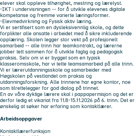
elever skal oppleve tilhørighet, mestring og lærelyst.
-IKT i undervisningen -- for å utvikle elevenes digitale
kompetanse og fremme varierte læringsformer.
-Elevmedvirkning og Fysisk aktiv læring.
Vi er sertifisert som en dysleksivennlig skole, og dette
forplikter alle ansatte i arbeidet med å sikre inkluderende
opplæring. Skolen legger stor vekt på profesjonelt
samarbeid -- alle trinn har teamkontrakt, og lærerne
jobber tett sammen for å utvikle faglig og pedagogisk
praksis. Selv om vi er bygget som en typisk
klasseromsskole, har vi tette teamsamarbeid på alle trinn.
Vi er lærerutdanningsskole og samarbeider med
Høgskolen på vestlandet om praksis og
utdanningsforskning. Alle trinnene har egne kontor, noe
som tilrettelegger for god dialog på trinnet.
En av våre dyktige lærere skal i pappapermisjon og det er
derfor ledig et vikariat fra 11.8-15.11.2026 på 6. trinn. Det er
ønskelig at søker har erfaring som kontaktlærer.
Arbeidsoppgaver
Kontaktlærerfunksjon