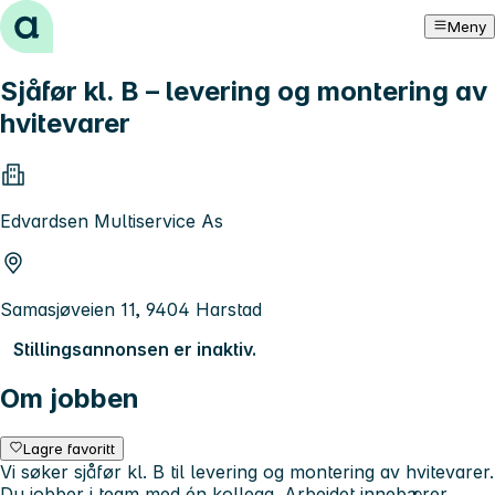
Hopp til innhold
Meny
Sjåfør kl. B – levering og montering av
hvitevarer
Edvardsen Multiservice As
Samasjøveien 11, 9404 Harstad
Stillingsannonsen er inaktiv.
Om jobben
Lagre favoritt
Vi søker sjåfør kl. B til levering og montering av hvitevarer.
Du jobber i team med én kollega. Arbeidet innebærer