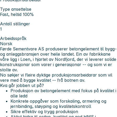
Type ansettelse
Fast, heltid 100%
Antall stillinger
1
Arbeidsspråk
Norsk
Førde Sementvare AS produserer betongelement til bygg-
og anleggsbransjen over heile landet. Ein av fabrikkane
våre ligg i Loen, i hjartet av Nordfjord, der vi leverer solide
konstruksjonar som varer i generasjonar -- og som vi er
stolte av.
No søkjer vi fleire dyktige produksjonsarbeidarar som vil
vere med å bygge kvalitet -- frå botnen av.
Kva går jobben ut på?
Produksjon av betongelement med fokus på kvalitet i
alle ledd
Konkrete oppgåver som forskaling, armering og
jernbinding, støyping og kvalitetskontroll
Sikre effektiv og trygg produksjon
Aktivt bidra til orden, kvalitet og god HMS i