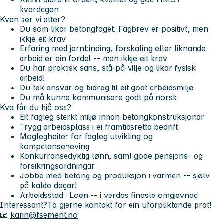
kvardagen
Kven ser vi etter?
Du som likar betongfaget. Fagbrev er positivt, men
ikkje eit krav
Erfaring med jernbinding, forskaling eller liknande
arbeid er ein fordel -- men ikkje eit krav
Du har praktisk sans, stå-på-vilje og likar fysisk
arbeid!
Du tek ansvar og bidreg til eit godt arbeidsmiljø
Du må kunne kommunisere godt på norsk
Kva får du hjå oss?
Eit fagleg sterkt miljø innan betongkonstruksjonar
Trygg arbeidsplass i ei framtidsretta bedrift
Moglegheiter for fagleg utvikling og
kompetanseheving
Konkurransedyktig lønn, samt gode pensjons- og
forsikringsordningar
Jobbe med betong og produksjon i varmen -- sjølv
på kalde dagar!
Arbeidsstad i Loen -- i verdas finaste omgjevnad
Interessant?Ta gjerne kontakt for ein uforpliktande prat!
📧
karin@fsement.no