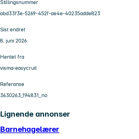
Stillingsnummer
abd33f3e-5269-452f-ae4e-40235adde823
Sist endret
8. juni 2026
Hentet fra
visma-easycruit
Referanse
3630263_194831_no
Lignende annonser
Barnehagelærer