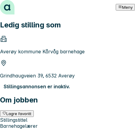
Hopp til innhold
Meny
Ledig stilling som
Averøy kommune Kårvåg barnehage
Grindhaugveien 39, 6532 Averøy
Stillingsannonsen er inaktiv.
Om jobben
Lagre favoritt
Stillingstittel
Barnehagelærer