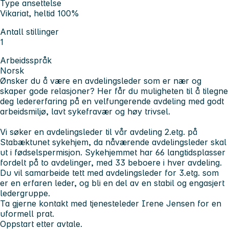
Type ansettelse
Vikariat, heltid 100%
Antall stillinger
1
Arbeidsspråk
Norsk
Ønsker du å være en avdelingsleder som er nær og
skaper gode relasjoner? Her får du muligheten til å tilegne
deg ledererfaring på en velfungerende avdeling med godt
arbeidsmiljø, lavt sykefravær og høy trivsel.
Vi søker en avdelingsleder til vår avdeling 2.etg. på
Stabæktunet sykehjem, da nåværende avdelingsleder skal
ut i fødselspermisjon. Sykehjemmet har 66 langtidsplasser
fordelt på to avdelinger, med 33 beboere i hver avdeling.
Du vil samarbeide tett med avdelingsleder for 3.etg. som
er en erfaren leder, og bli en del av en stabil og engasjert
ledergruppe.
Ta gjerne kontakt med tjenesteleder Irene Jensen for en
uformell prat.
Oppstart etter avtale.