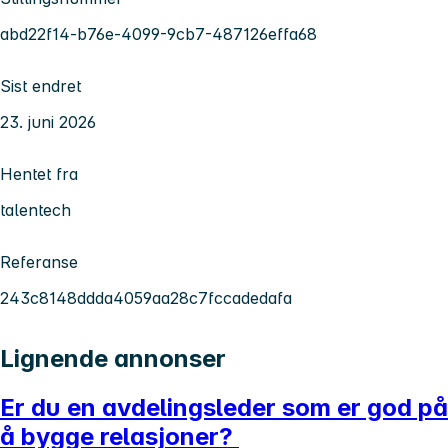
abd22f14-b76e-4099-9cb7-487126effa68
Sist endret
23. juni 2026
Hentet fra
talentech
Referanse
243c8148ddda4059aa28c7fccadedafa
Lignende annonser
Er du en avdelingsleder som er god på
å bygge relasjoner?