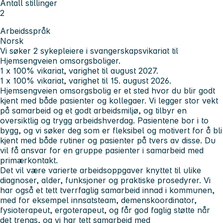
Antall stillinger
2
Arbeidsspråk
Norsk
Vi søker 2 sykepleiere i svangerskapsvikariat til
Hjemsengveien omsorgsboliger.
1 x 100% vikariat, varighet til august 2027.
1 x 100% vikariat, varighet til 15. august 2026.
Hjemsengveien omsorgsbolig er et sted hvor du blir godt
kjent med både pasienter og kollegaer. Vi legger stor vekt
på samarbeid og et godt arbeidsmiljø, og tilbyr en
oversiktlig og trygg arbeidshverdag. Pasientene bor i to
bygg, og vi søker deg som er fleksibel og motivert for å bli
kjent med både rutiner og pasienter på tvers av disse. Du
vil få ansvar for en gruppe pasienter i samarbeid med
primærkontakt.
Det vil være varierte arbeidsoppgaver knyttet til ulike
diagnoser, alder, funksjoner og praktiske prosedyrer. Vi
har også et tett tverrfaglig samarbeid innad i kommunen,
med for eksempel innsatsteam, demenskoordinator,
fysioterapeut, ergoterapeut, og får god faglig støtte når
det trengs, og vi har tett samarbeid med