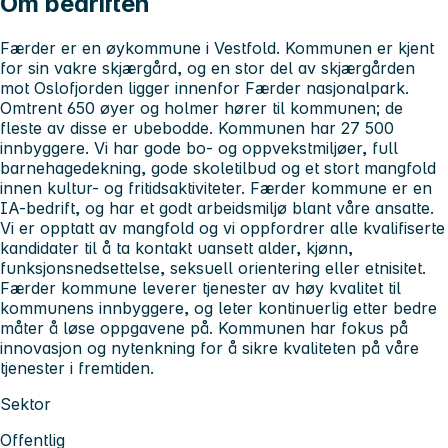
Om bedriften
Færder er en øykommune i Vestfold. Kommunen er kjent
for sin vakre skjærgård, og en stor del av skjærgården
mot Oslofjorden ligger innenfor Færder nasjonalpark.
Omtrent 650 øyer og holmer hører til kommunen; de
fleste av disse er ubebodde. Kommunen har 27 500
innbyggere. Vi har gode bo- og oppvekstmiljøer, full
barnehagedekning, gode skoletilbud og et stort mangfold
innen kultur- og fritidsaktiviteter. Færder kommune er en
IA-bedrift, og har et godt arbeidsmiljø blant våre ansatte.
Vi er opptatt av mangfold og vi oppfordrer alle kvalifiserte
kandidater til å ta kontakt uansett alder, kjønn,
funksjonsnedsettelse, seksuell orientering eller etnisitet.
Færder kommune leverer tjenester av høy kvalitet til
kommunens innbyggere, og leter kontinuerlig etter bedre
måter å løse oppgavene på. Kommunen har fokus på
innovasjon og nytenkning for å sikre kvaliteten på våre
tjenester i fremtiden.
Sektor
Offentlig