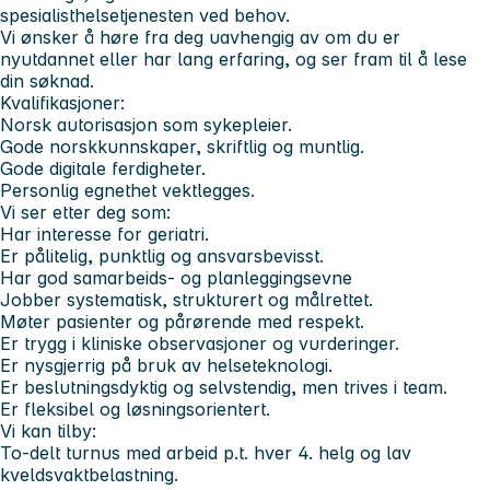
spesialisthelsetjenesten ved behov.
Vi ønsker å høre fra deg uavhengig av om du er
nyutdannet eller har lang erfaring, og ser fram til å lese
din søknad.
Kvalifikasjoner:
Norsk autorisasjon som sykepleier.
Gode norskkunnskaper, skriftlig og muntlig.
Gode digitale ferdigheter.
Personlig egnethet vektlegges.
Vi ser etter deg som:
Har interesse for geriatri.
Er pålitelig, punktlig og ansvarsbevisst.
Har god samarbeids- og planleggingsevne
Jobber systematisk, strukturert og målrettet.
Møter pasienter og pårørende med respekt.
Er trygg i kliniske observasjoner og vurderinger.
Er nysgjerrig på bruk av helseteknologi.
Er beslutningsdyktig og selvstendig, men trives i team.
Er fleksibel og løsningsorientert.
Vi kan tilby:
To-delt turnus med arbeid p.t. hver 4. helg og lav
kveldsvaktbelastning.