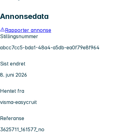
Annonsedata
Rapporter annonse
Stillingsnummer
abcc7cc5-bda1-48a4-a5db-ea0f79e8f964
Sist endret
8. juni 2026
Hentet fra
visma-easycruit
Referanse
3625711_161577_no