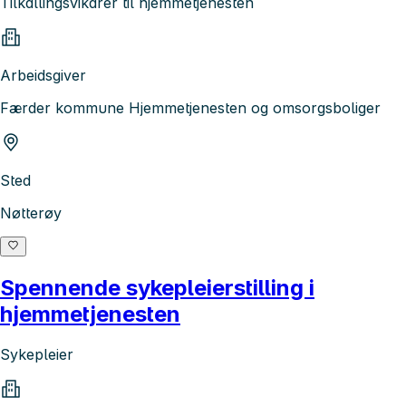
Tilkallingsvikarer til hjemmetjenesten
Arbeidsgiver
Færder kommune Hjemmetjenesten og omsorgsboliger
Sted
Nøtterøy
Spennende sykepleierstilling i
hjemmetjenesten
Sykepleier