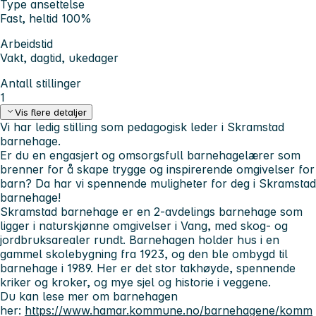
Type ansettelse
Fast, heltid 100%
Arbeidstid
Vakt, dagtid, ukedager
Antall stillinger
1
Vis flere detaljer
Vi har ledig stilling som pedagogisk leder i Skramstad
barnehage.
Er du en engasjert og omsorgsfull barnehagelærer som
brenner for å skape trygge og inspirerende omgivelser for
barn? Da har vi spennende muligheter for deg i Skramstad
barnehage!
Skramstad barnehage er en 2-avdelings barnehage som
ligger i naturskjønne omgivelser i Vang, med skog- og
jordbruksarealer rundt. Barnehagen holder hus i en
gammel skolebygning fra 1923, og den ble ombygd til
barnehage i 1989. Her er det stor takhøyde, spennende
kriker og kroker, og mye sjel og historie i veggene.
Du kan lese mer om barnehagen
her:
https://www.hamar.kommune.no/barnehagene/komm