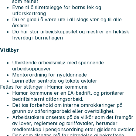
som helhet
Evne til å tilrettelegge for barns lek og
utforskertrang
Du er glad i å være ute i all slags vær og til alle
årstider
Du har stor arbeidskapasitet og mestrer en hektisk
hverdag i barnehagen
Vi tilbyr
Utviklende arbeidsmiljø med spennende
arbeidsoppgaver
Mentorordning for nyutdannede
Lønn etter sentrale og lokale avtaler
Felles for stillinger i Hamar kommune:
Hamar kommune er en IA-bedrift, og prioriterer
bedriftsinternt attføringsarbeid.
Det tas forbehold om interne omrokkeringer på
grunn av attføringsarbeid eller overtallighet.
Arbeidstakere ansettes på de vilkår som det fremgår
av lover, reglement og tariffavtaler, herunder
medlemskap i pensjonsordning etter gjeldene avtaler.
Den som tilsettes må før tiltredelse gi bekreftede