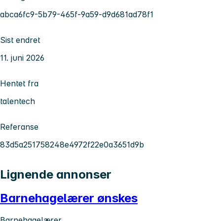
abca6fc9-5b79-465f-9a59-d9d681ad78f1
Sist endret
11. juni 2026
Hentet fra
talentech
Referanse
83d5a251758248e4972f22e0a3651d9b
Lignende annonser
Barnehagelærer ønskes
Barnehagelærer