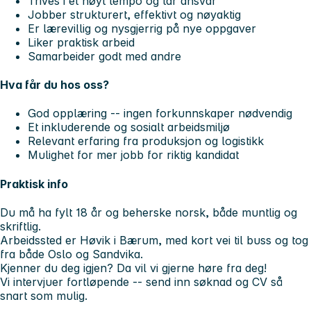
Trives i et høyt tempo og tar ansvar
Jobber strukturert, effektivt og nøyaktig
Er lærevillig og nysgjerrig på nye oppgaver
Liker praktisk arbeid
Samarbeider godt med andre
Hva får du hos oss?
God opplæring -- ingen forkunnskaper nødvendig
Et inkluderende og sosialt arbeidsmiljø
Relevant erfaring fra produksjon og logistikk
Mulighet for mer jobb for riktig kandidat
Praktisk info
Du må ha fylt 18 år og beherske norsk, både muntlig og
skriftlig.
Arbeidssted er Høvik i Bærum, med kort vei til buss og tog
fra både Oslo og Sandvika.
Kjenner du deg igjen? Da vil vi gjerne høre fra deg!
Vi intervjuer fortløpende -- send inn søknad og CV så
snart som mulig.