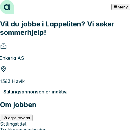
Hopp til innhold
Meny
Vil du jobbe i Lappeliten? Vi søker
sommerhjelp!
Inkeria AS
1363 Høvik
Stillingsannonsen er inaktiv.
Om jobben
Lagre favoritt
Stillingstittel
Trykkerimedarbeider