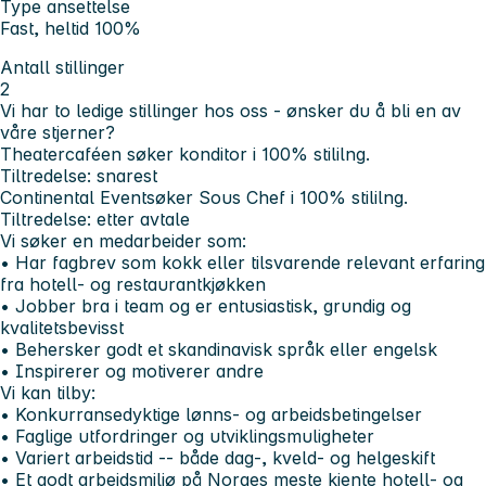
Type ansettelse
Fast, heltid 100%
Antall stillinger
2
Vi har to ledige stillinger hos oss - ønsker du å bli en av
våre stjerner?
Theatercaféen
søker konditor i 100% stililng.
Tiltredelse: snarest
Continental Event
søker Sous Chef i 100% stililng.
Tiltredelse: etter avtale
Vi søker en medarbeider som:
• Har fagbrev som kokk eller tilsvarende relevant erfaring
fra hotell- og restaurantkjøkken
• Jobber bra i team og er entusiastisk, grundig og
kvalitetsbevisst
• Behersker godt et skandinavisk språk eller engelsk
• Inspirerer og motiverer andre
Vi kan tilby:
• Konkurransedyktige lønns- og arbeidsbetingelser
• Faglige utfordringer og utviklingsmuligheter
• Variert arbeidstid -- både dag-, kveld- og helgeskift
• Et godt arbeidsmiljø på Norges meste kjente hotell- og