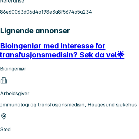
Referanse
86e60063d06d4a198e3a8f5674a5a234
Lignende annonser
Bioingeniør med interesse for
transfusjonsmedisin? Søk da vel🌟
Bioingeniør
Arbeidsgiver
Immunologi og transfusjonsmedisin, Haugesund sjukehus
Sted