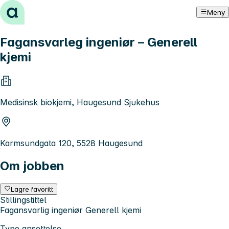
Hopp til innhold
Meny
Fagansvarleg ingeniør – Generell
kjemi
Medisinsk biokjemi, Haugesund Sjukehus
Karmsundgata 120, 5528 Haugesund
Om jobben
Lagre favoritt
Stillingstittel
Fagansvarlig ingeniør Generell kjemi
Type ansettelse