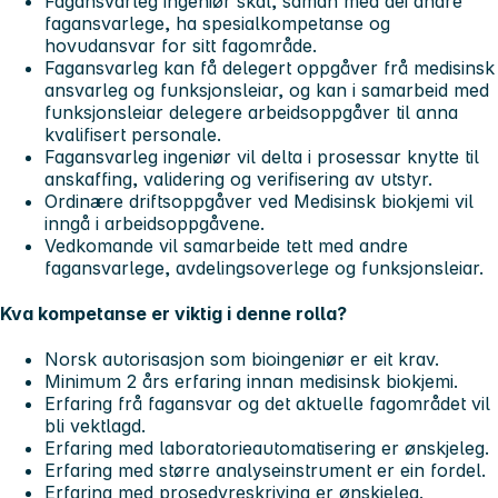
Fagansvarleg ingeniør skal, saman med dei andre
fagansvarlege, ha spesialkompetanse og
hovudansvar for sitt fagområde.
Fagansvarleg kan få delegert oppgåver frå medisinsk
ansvarleg og funksjonsleiar, og kan i samarbeid med
funksjonsleiar delegere arbeidsoppgåver til anna
kvalifisert personale.
Fagansvarleg ingeniør vil delta i prosessar knytte til
anskaffing, validering og verifisering av utstyr.
Ordinære driftsoppgåver ved Medisinsk biokjemi vil
inngå i arbeidsoppgåvene.
Vedkomande vil samarbeide tett med andre
fagansvarlege, avdelingsoverlege og funksjonsleiar.
Kva kompetanse er viktig i denne rolla?
Norsk autorisasjon som bioingeniør er eit krav.
Minimum 2 års erfaring innan medisinsk biokjemi.
Erfaring frå fagansvar og det aktuelle fagområdet vil
bli vektlagd.
Erfaring med laboratorieautomatisering er ønskjeleg.
Erfaring med større analyseinstrument er ein fordel.
Erfaring med prosedyreskriving er ønskjeleg.