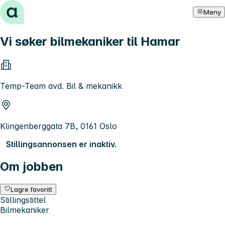
Hopp til innhold
Meny
Vi søker bilmekaniker til Hamar
Temp-Team avd. Bil & mekanikk
Klingenberggata 7B, 0161 Oslo
Stillingsannonsen er inaktiv.
Om jobben
Lagre favoritt
Stillingstittel
Bilmekaniker