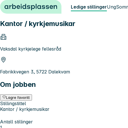
Hopp til innhold
Ledige stillinger
Ung
Somm
Kantor / kyrkjemusikar
Vaksdal kyrkjelege fellesråd
Fabrikkvegen 3, 5722 Dalekvam
Om jobben
Lagre favoritt
Stillingstittel
Kantor / kyrkjemusikar
Antall stillinger
1