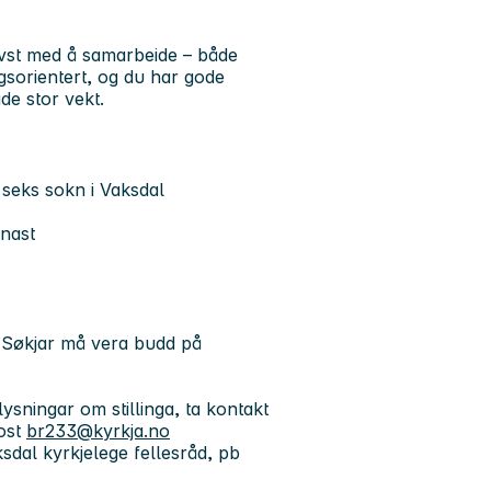
rivst med å samarbeide – både
ingsorientert, og du har gode
de stor vekt.
 seks sokn i Vaksdal
knast
f. Søkjar må vera budd på
lysningar om stillinga, ta kontakt
post
br233@kyrkja.no
sdal kyrkjelege fellesråd, pb