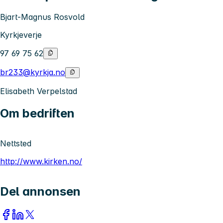
Bjart-Magnus Rosvold
Kyrkjeverje
97 69 75 62
br233@kyrkja.no
Elisabeth Verpelstad
Om bedriften
Nettsted
http://www.kirken.no/
Del annonsen