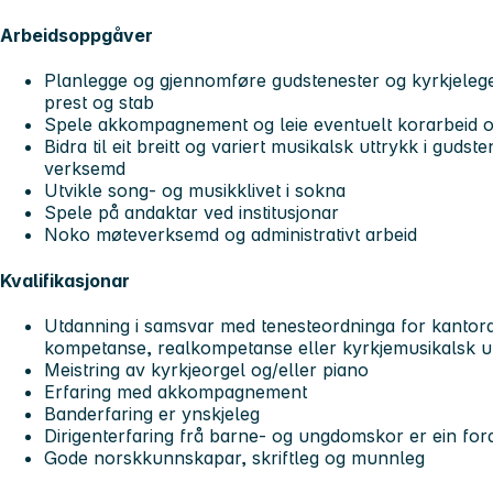
Arbeidsoppgåver
Planlegge og gjennomføre gudstenester og kyrkjelege
prest og stab
Spele akkompagnement og leie eventuelt korarbeid 
Bidra til eit breitt og variert musikalsk uttrykk i guds
verksemd
Utvikle song- og musikklivet i sokna
Spele på andaktar ved institusjonar
Noko møteverksemd og administrativt arbeid
Kvalifikasjonar
Utdanning i samsvar med tenesteordninga for kantora
kompetanse, realkompetanse eller kyrkjemusikalsk ut
Meistring av kyrkjeorgel og/eller piano
Erfaring med akkompagnement
Banderfaring er ynskjeleg
Dirigenterfaring frå barne- og ungdomskor er ein for
Gode norskkunnskapar, skriftleg og munnleg