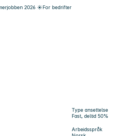
erjobben
2026
☀️
For bedrifter
Type ansettelse
Fast, deltid 50%
Arbeidsspråk
Norsk