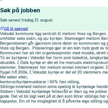
Søk på jobben
Søk senest fredag 21. august
Gå til søknad
Vaksdal kommune ligg sentralt til mellom Voss og Bergen. 
omfattar seks sokn, og sju kyrkjer. Stamvegen mellom Ber
Bergensbanen går gjennom store delar av kommunen og g
Voss og Bergen. Plasseringa gjer at ein kan nyta godt av 
Kommunen har eit rikt organisasjonsliv med musikk, idrett 
To av kyrkjene i Vaksdal har form som katedral, langkyrkj
akustikk. I Dale kyrkje er det eit tre-manuals elektropneu
stemmer. Steinmeyer har mellom annan intonert orgelet. D
flygel frå 2006. I Vaksdal kyrkje er det eit 20 stemmers me
Me søker etter,
kantorar/kyrkjemusikarar i 50% fast stilling.
Stillinga inneheld mellom anna speling til kyrkjelege handl
Staben i Vaksdal kyrkjelege fellesråd er liten og me jobba
gode. Det vil bli lagt vekt på at den som tiltrer stillinga h
lagspelar. Ein vil ha moglegheit til å påverke eiga stilling 