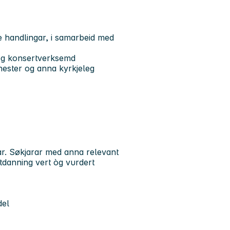
 handlingar, i samarbeid med
og konsertverksemd
tenester og anna kyrkjeleg
r. Søkjarar med anna relevant
danning vert òg vurdert
del