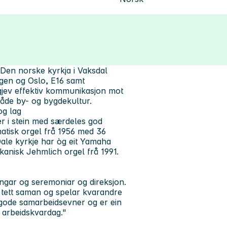
Den norske kyrkja i Vaksdal
gen og Oslo, E16 samt
jev effektiv kommunikasjon mot
både by- og bygdekultur.
og lag
er i stein med særdeles god
matisk orgel frå 1956 med 36
ale kyrkje har òg eit Yamaha
kanisk Jehmlich orgel frå 1991.
ingar og seremoniar og direksjon.
r tett saman og spelar kvarandre
ar gode samarbeidsevner og er ein
og arbeidskvardag."