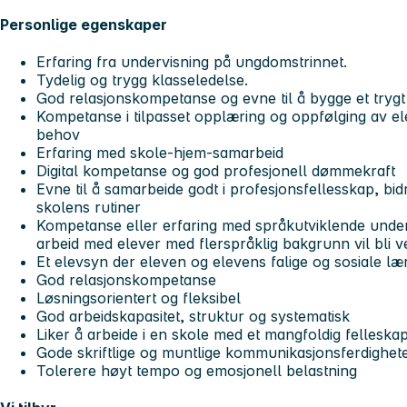
Personlige egenskaper
Erfaring fra undervisning på ungdomstrinnet.
Tydelig og trygg klasseledelse.
God relasjonskompetanse og evne til å bygge et trygt
Kompetanse i tilpasset opplæring og oppfølging av ele
behov
Erfaring med skole-hjem-samarbeid
Digital kompetanse og god profesjonell dømmekraft
Evne til å samarbeide godt i profesjonsfellesskap, bidra
skolens rutiner
Kompetanse eller erfaring med språkutviklende unde
arbeid med elever med flerspråklig bakgrunn vil bli ve
Et elevsyn der eleven og elevens falige og sosiale lær
God relasjonskompetanse
Løsningsorientert og fleksibel
God arbeidskapasitet, struktur og systematisk
Liker å arbeide i en skole med et mangfoldig felleska
Gode skriftlige og muntlige kommunikasjonsferdighet
Tolerere høyt tempo og emosjonell belastning