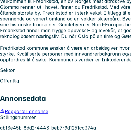
Velkommen til Fredrikstad, en av Norges mest attraktive bye
Glomma renner ut i havet, finner du Fredrikstad. Med våre
åttende største by. Fredrikstad er i sterk vekst. I tillegg til
spennende og variert omland og en vakker skjærgård. Byen er
sine historiske tradisjoner. Gamlebyen er Nord-Europas bes
Fredrikstad finner man trygge oppvekst- og levekår, et godt
teknologibasert næringsliv. Du når Oslo på en time og Gøte
Fredrikstad kommune ønsker å være en arbeidsgiver hvor 
styrke. Kvalifiserte personer med innvandrerbakgrunn og/
oppfordres til å søke. Kommunens verdier er Inkluderende
Sektor
Offentlig
Annonsedata
Rapporter annonse
Stillingsnummer
ab13e45b-8dd2-4443-beb7-9d1251cc374a