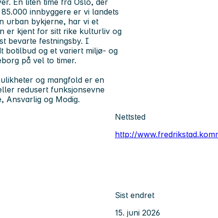
r. En liten time fra Oslo, der
 85.000 innbyggere er vi landets
 en urban bykjerne, har vi et
 kjent for sitt rike kulturliv og
t bevarte festningsby. I
 botilbud og et variert miljø- og
borg på vel to timer.
ulikheter og mangfold er en
eller redusert funksjonsevne
, Ansvarlig og Modig.
Nettsted
http://www.fredrikstad.ko
Sist endret
15. juni 2026