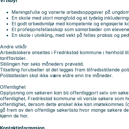
Vi tilbyr
Meningsfulle og varierte arbeidsoppgaver på ungdoms
En skole med stort mangfold og et tydelig inkluderin
Et godt arbeidsmiljø med kompetente og engasjerte ko
Et profesjonsfellesskap som samarbeider om elevenes 
En skole i utvikling, med vekt på felles praksis og ped
Andre vilkår
Arbeidstakere ansettes i Fredrikstad kommune i henhold til
tariffavtaler.
Stillingen har seks måneders prøvetid.
Tilsetting forutsetter at det legges fram tilfredsstillende polit
Politiattesten skal ikke være eldre enn tre måneder.
Offentlighet
Opplysning om søkeren kan bli offentliggjort selv om søke
offentlighet. Fredrikstad kommune vil varsle søkere som 
offentlighet, dersom dette ønsket ikke kan imøtekommes (of
gå frem av den offentlige søkerlista hvor mange søkere det h
kjønn de har.
Kontaktinformasjon