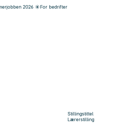
erjobben
2026
☀️
For bedrifter
Stillingstittel
Lærerstilling