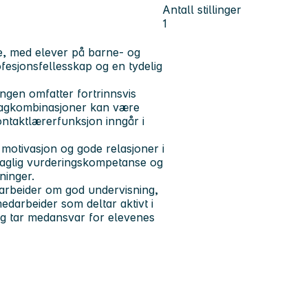
Antall stillinger
1
e, med elever på barne- og
ofesjonsfellesskap og en tydelig
ingen omfatter fortrinnsvis
 fagkombinasjoner kan være
ntaktlærerfunksjon inngår i
 motivasjon og gode relasjoner i
d faglig vurderingskompetanse og
ninger.
arbeider om god undervisning,
medarbeider som deltar aktivt i
 og tar medansvar for elevenes