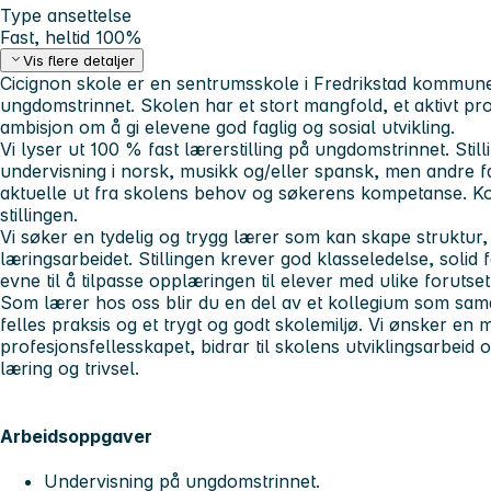
Type ansettelse
Fast, heltid 100%
Vis flere detaljer
Cicignon skole er en sentrumsskole i Fredrikstad kommun
ungdomstrinnet. Skolen har et stort mangfold, et aktivt pr
ambisjon om å gi elevene god faglig og sosial utvikling.
Vi lyser ut 100 % fast lærerstilling på ungdomstrinnet. Still
undervisning i norsk, musikk og/eller spansk, men andre
aktuelle ut fra skolens behov og søkerens kompetanse. Ko
stillingen.
Vi søker en tydelig og trygg lærer som kan skape struktur,
læringsarbeidet. Stillingen krever god klasseledelse, soli
evne til å tilpasse opplæringen til elever med ulike forutset
Som lærer hos oss blir du en del av et kollegium som sam
felles praksis og et trygt og godt skolemiljø. Vi ønsker en 
profesjonsfellesskapet, bidrar til skolens utviklingsarbeid
læring og trivsel.
Arbeidsoppgaver
Undervisning på ungdomstrinnet.