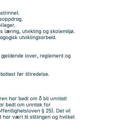
trinnet.
gsoppdrag.
lleger.
læring, utvikling og skolemiljø.
agogisk utviklingsarbeid.
 gjeldende lover, reglement og
iattest før tiltredelse.
ren har bedt om å bli unntatt
har bedt om unntak for
fentlighetsloven § 25). Det vil
ar vært til stillingen og hvilket