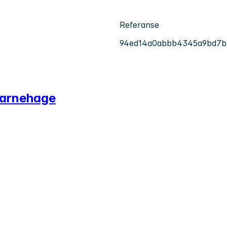
Referanse
94ed14a0abbb4345a9bd7b
barnehage