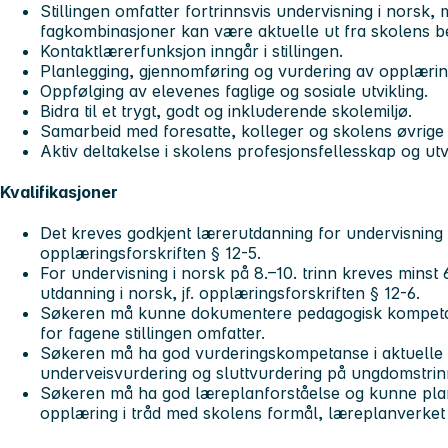
Stillingen omfatter fortrinnsvis undervisning i norsk,
fagkombinasjoner kan være aktuelle ut fra skolens 
Kontaktlærerfunksjon inngår i stillingen.
Planlegging, gjennomføring og vurdering av opplærin
Oppfølging av elevenes faglige og sosiale utvikling.
Bidra til et trygt, godt og inkluderende skolemiljø.
Samarbeid med foresatte, kolleger og skolens øvrige 
Aktiv deltakelse i skolens profesjonsfellesskap og utv
Kvalifikasjoner
Det kreves godkjent lærerutdanning for undervisning 
opplæringsforskriften § 12-5.
For undervisning i norsk på 8.–10. trinn kreves minst
utdanning i norsk, jf. opplæringsforskriften § 12-6.
Søkeren må kunne dokumentere pedagogisk kompeta
for fagene stillingen omfatter.
Søkeren må ha god vurderingskompetanse i aktuelle 
underveisvurdering og sluttvurdering på ungdomstrin
Søkeren må ha god læreplanforståelse og kunne pla
opplæring i tråd med skolens formål, læreplanverket