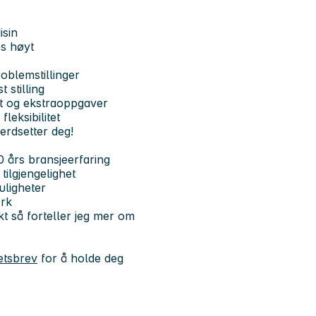
isin
s høyt
oblemstillinger
 stilling
akt og ekstraoppgaver
leksibilitet
erdsetter deg!
 års bransjeerfaring
tilgjengelighet
uligheter
erk
kt så forteller jeg mer om
etsbrev
for å holde deg