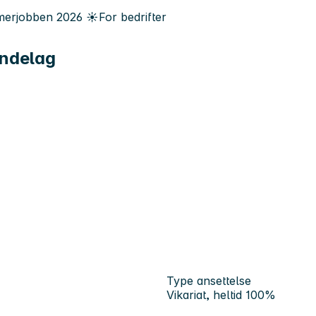
erjobben
2026
☀️
For bedrifter
øndelag
Type ansettelse
Vikariat, heltid 100%