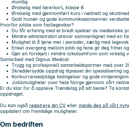
muntlig
Ønskelig med førerkort, klasse B
Ønskelig med gjennomført kurs i nødnett og akuttmed
Godt humør og gode kommunikasjonsevner verdsette
Hvorfor jobbe som fastlegevikar?
Du får erfaring med et bredt spekter av medisinske pr
Mindre administrativt ansvar sammenlignet med en fast
Mulighet til å tjene mer i perioder, særlig med legev
Enkel overgang mellom jobb og ferie gir deg frihet og f
Gjør en forskjell i mindre lokalsamfunn som virkelig v
Samarbeid med Dignus Medical
Trygg og profesjonell samarbeidspartner med over 20
Skreddersydde oppdrag tilpasset din spesialisering og 
Konkurransedyktige betingelser og gode inntjeningsm
Jobbmuligheter over hele Norge gjennom vårt nettv
Er du klar for å oppleve Trøndelag på sitt beste? Ta konta
oppdraget.
Du kan også
registrere din CV
eller
melde deg på vårt nyh
oppdatert om fremtidige muligheter.
Om bedriften