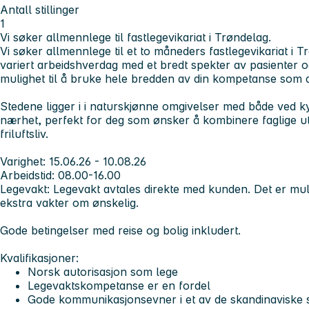
Antall stillinger
1
Vi søker allmennlege til fastlegevikariat i Trøndelag.
Vi søker allmennlege til et to måneders fastlegevikariat i T
variert arbeidshverdag med et bredt spekter av pasienter o
mulighet til å bruke hele bredden av din kompetanse som 
Stedene ligger i i naturskjønne omgivelser med både ved kys
nærhet, perfekt for deg som ønsker å kombinere faglige utf
friluftsliv.
Varighet:
15.06.26 - 10.08.26
Arbeidstid
: 08.00-16.00
Legevakt:
Legevakt avtales direkte med kunden. Det er muli
ekstra vakter om ønskelig.
Gode betingelser med reise og bolig inkludert.
Kvalifikasjoner:
Norsk autorisasjon som lege
Legevaktskompetanse er en fordel
Gode kommunikasjonsevner i et av de skandinaviske s