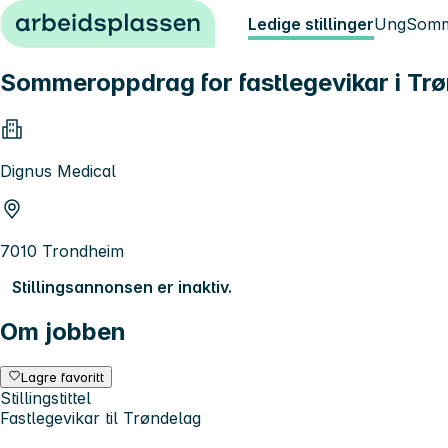
Hopp til innhold
Ledige stillinger
Ung
Somm
Sommeroppdrag for fastlegevikar i Tr
Dignus Medical
7010 Trondheim
Stillingsannonsen er inaktiv.
Om jobben
Lagre favoritt
Stillingstittel
Fastlegevikar til Trøndelag