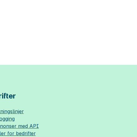
ifter
ningslinjer
logging
nnonser med API
ler for bedrifter