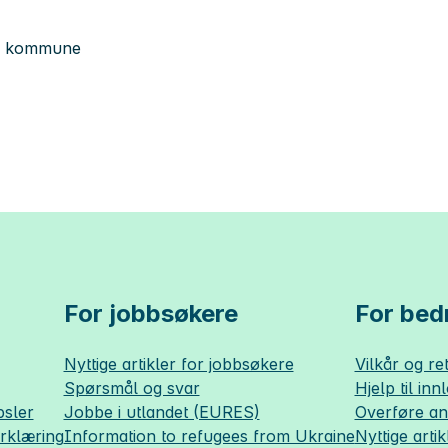
eim kommune
For jobbsøkere
For bedr
Nyttige artikler for jobbsøkere
Vilkår og ret
Spørsmål og svar
Hjelp til inn
sler
Jobbe i utlandet (EURES)
Overføre a
erklæring
Information to refugees from Ukraine
Nyttige artik