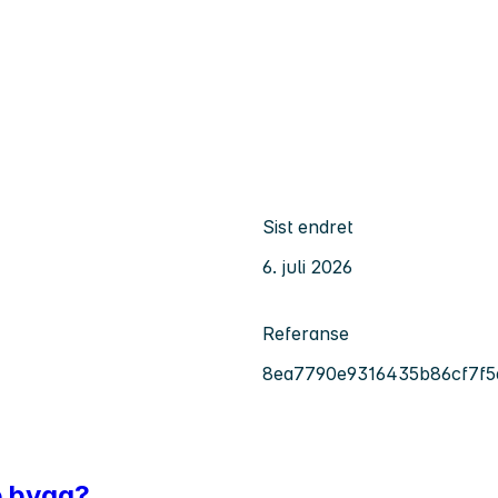
Sist endret
6. juli 2026
Referanse
8ea7790e9316435b86cf7f5
te bygg?