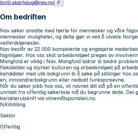
torill.skarhaug@nav.no
Om bedriften
Nav søker ansatte med hjerte for mennesker og våre fagomr
mennesker muligheter, og dette gjør vi ved å utvikle Norge
velferdstjenester.
Nav består av 22 000 kompetente og engasjerte medarbeider
fagmiljøer. Hos oss skal arbeidsmiljøet preges av involvering
Mangfold er viktig i Nav. Mangfold bidrar til bedre probleml
fleksibilitet og styrker kulturen og arbeidsmiljøet på arbei
kandidater med ulik bakgrunn til å søke på stillinger hos os
en, innvandrerbakgrunn eller nedsatt funksjonsevne.
Når du søker jobb hos oss, vil navnet ditt stå på en offentli
unntatt fra offentlig søkerliste må du begrunne dette. Del gj
karakterutskrift via vitnemålsportalen.no.
NAVstilling
Sektor
Offentlig