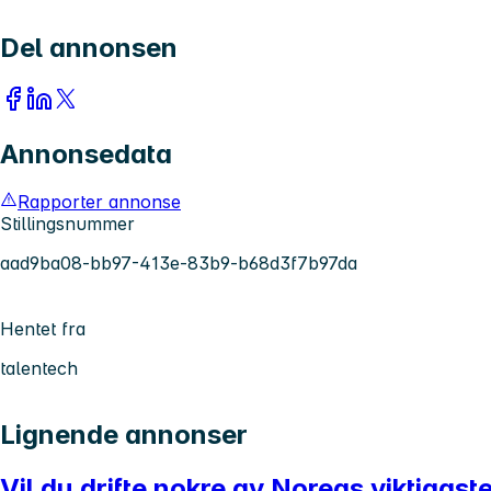
Del annonsen
Annonsedata
Rapporter annonse
Stillingsnummer
aad9ba08-bb97-413e-83b9-b68d3f7b97da
Hentet fra
talentech
Lignende annonser
Vil du drifte nokre av Noregs viktigas