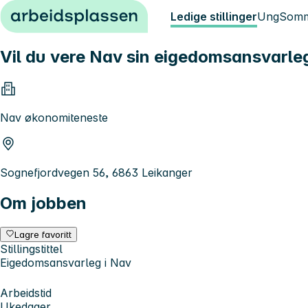
Hopp til innhold
Ledige stillinger
Ung
Somm
Vil du vere Nav sin eigedomsansvarle
Nav økonomiteneste
Sognefjordvegen 56, 6863 Leikanger
Om jobben
Lagre favoritt
Stillingstittel
Eigedomsansvarleg i Nav
Arbeidstid
Ukedager