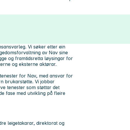
sansvarleg. Vi søker etter ein
 eigedomsforvaltning av Nav sine
ygge og framtidsretta løysingar for
interne og eksterne aktørar.
enester for Nav, med ansvar for
rn brukarstøtte. Vi jobbar
ve tenester som støttar det
de fase med utvikling på fleire
 leigetakarar, direktorat og