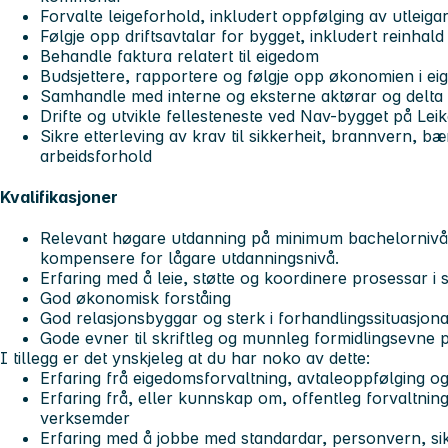
Forvalte leigeforhold, inkludert oppfølging av utleig
Følgje opp driftsavtalar for bygget, inkludert reinhald
Behandle faktura relatert til eigedom
Budsjettere, rapportere og følgje opp økonomien i e
Samhandle med interne og eksterne aktørar og delta 
Drifte og utvikle fellesteneste ved Nav-bygget på Lei
Sikre etterleving av krav til sikkerheit, brannvern, b
arbeidsforhold
Kvalifikasjoner
Relevant høgare utdanning på minimum bachelornivå.
kompensere for lågare utdanningsnivå.
Erfaring med å leie, støtte og koordinere prosessar 
God økonomisk forståing
God relasjonsbyggar og sterk i forhandlingssituasjon
Gode evner til skriftleg og munnleg formidlingsevne 
I tillegg er det ynskjeleg at du har noko av dette:
Erfaring frå eigedomsforvaltning, avtaleoppfølging o
Erfaring frå, eller kunnskap om, offentleg forvaltni
verksemder
Erfaring med å jobbe med standardar, personvern, sik