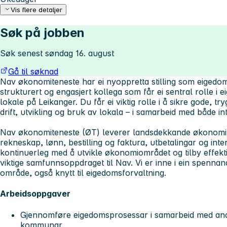
Vis flere detaljer
Søk på jobben
Søk senest søndag 16. august
Gå til søknad
Nav økonomiteneste har ei nyoppretta stilling som eigedom
strukturert og engasjert kollega som får ei sentral rolle i
lokale på Leikanger. Du får ei viktig rolle i å sikre gode, tr
drift, utvikling og bruk av lokala – i samarbeid med både 
Nav økonomiteneste (ØT) leverer landsdekkande økonomit
rekneskap, lønn, bestilling og faktura, utbetalingar og inte
kontinuerleg med å utvikle økonomiområdet og tilby effekti
viktige samfunnsoppdraget til Nav. Vi er inne i ein spennan
område, også knytt til eigedomsforvaltning.
Arbeidsoppgaver
Gjennomføre eigedomsprosessar i samarbeid med andre
kommunar