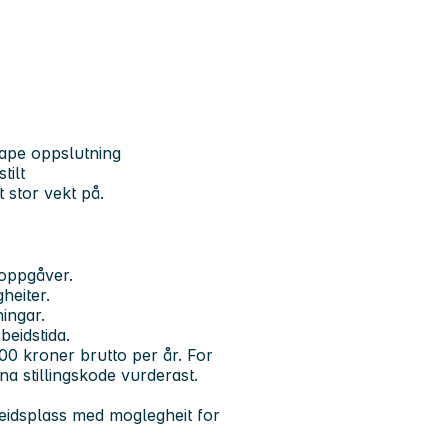
kape oppslutning
tilt
t stor vekt på.
 oppgåver.
heiter.
ingar.
beidstida.
0 kroner brutto per år. For
na stillingskode vurderast.
beidsplass med moglegheit for