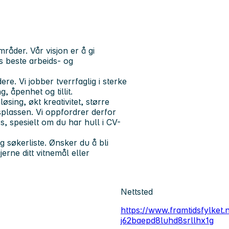
åder. Vår visjon er å gi
s beste arbeids- og
e. Vi jobber tverrfaglig i sterke
, åpenhet og tillit.
øsing, økt kreativitet, større
dsplassen. Vi oppfordrer derfor
s, spesielt om du har hull i CV-
g søkerliste. Ønsker du å bli
erne ditt vitnemål eller
Nettsted
https://www.framtidsfylket.
j62baepd8luhd8srllhx1g