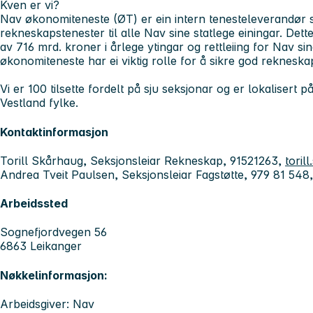
Kven er vi?
Nav økonomiteneste (ØT) er ein intern tenesteleverandør 
rekneskapstenester til alle Nav sine statlege einingar. Det
av 716 mrd. kroner i årlege ytingar og rettleiing for Nav sin
økonomiteneste har ei viktig rolle for å sikre god rekneskap
Vi er 100 tilsette fordelt på sju seksjonar og er lokaliser
Vestland fylke.
Kontaktinformasjon
Torill Skårhaug, Seksjonsleiar Rekneskap, 91521263,
toril
Andrea Tveit Paulsen, Seksjonsleiar Fagstøtte, 979 81 548
Arbeidssted
Sognefjordvegen 56
6863 Leikanger
Nøkkelinformasjon:
Arbeidsgiver: Nav