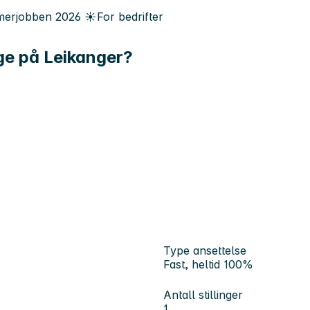
erjobben
2026
☀️
For bedrifter
ge på Leikanger?
Type ansettelse
Fast, heltid 100%
Antall stillinger
1