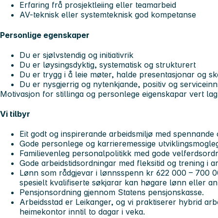
Erfaring frå prosjektleiing eller teamarbeid
AV-teknisk eller systemteknisk god kompetanse
Personlige egenskaper
Du er sjølvstendig og initiativrik
Du er løysingsdyktig, systematisk og strukturert
Du er trygg i å leie møter, halde presentasjonar og s
Du er nysgjerrig og nytenkjande, positiv og serviceinns
Motivasjon for stillinga og personlege eigenskapar vert lag
Vi tilbyr
Eit godt og inspirerande arbeidsmiljø med spennande
Gode personlege og karrieremessige utviklingsmogleg
Familievenleg personalpolitikk med gode velferdsordn
Gode arbeidstidsordningar med fleksitid og trening i ar
Lønn som rådgjevar i lønnsspenn kr 622 000 – 700 00
spesielt kvalifiserte søkjarar kan høgare lønn eller an
Pensjonsordning gjennom Statens pensjonskasse.
Arbeidsstad er Leikanger, og vi praktiserer hybrid ar
heimekontor inntil to dagar i veka.