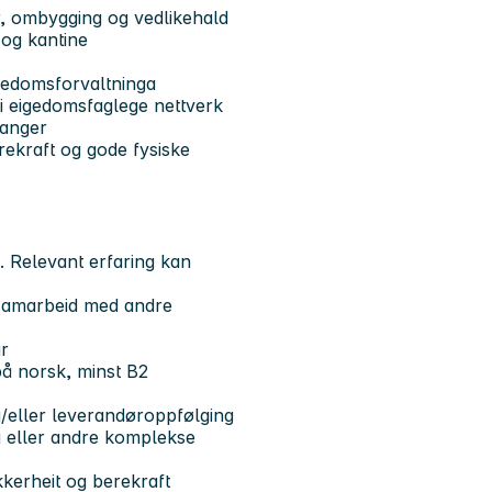
ar, ombygging og vedlikehald
 og kantine
igedomsforvaltninga
i eigedomsfaglege nettverk
kanger
ærekraft og gode fysiske
 Relevant erfaring kan
i samarbeid med andre
ar
på norsk, minst B2
g/eller leverandøroppfølging
ng eller andre komplekse
kerheit og berekraft