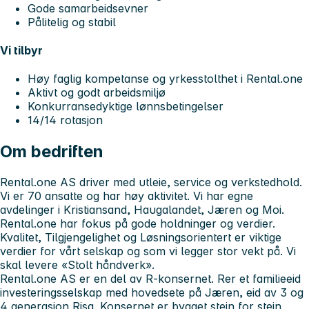
Gode samarbeidsevner
Pålitelig og stabil
Vi tilbyr
Høy faglig kompetanse og yrkesstolthet i Rental.one
Aktivt og godt arbeidsmiljø
Konkurransedyktige lønnsbetingelser
14/14 rotasjon
Om bedriften
Rental.one AS driver med utleie, service og verkstedhold.
Vi er 70 ansatte og har høy aktivitet. Vi har egne
avdelinger i Kristiansand, Haugalandet, Jæren og Moi.
Rental.one har fokus på gode holdninger og verdier.
Kvalitet, Tilgjengelighet og Løsningsorientert er viktige
verdier for vårt selskap og som vi legger stor vekt på. Vi
skal levere «Stolt håndverk».
Rental.one AS er en del av R-konsernet.
R
er et familieeid
investeringsselskap med hovedsete på Jæren, eid av 3 og
4 generasjon Risa. Konsernet er bygget stein for stein