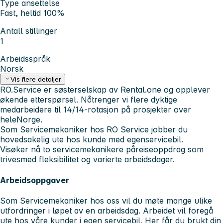
Type ansettelse
Fast, heltid 100%
Antall stillinger
1
Arbeidsspråk
Norsk
Vis flere detaljer
RO.Service er søsterselskap av Rental.one og opplever
økende etterspørsel. Nåtrenger vi flere dyktige
medarbeidere til 14/14-rotasjon på prosjekter over
heleNorge.
Som Servicemekaniker hos RO Service jobber du
hovedsakelig ute hos kunde med egenservicebil.
Visøker nå to servicemekanikere påreiseoppdrag som
trivesmed fleksibilitet og varierte arbeidsdager.
Arbeidsoppgaver
Som Servicemekaniker hos oss vil du møte mange ulike
utfordringer i løpet av en arbeidsdag. Arbeidet vil foregå
ute hos våre kunder i egen servicebil. Her får du brukt din