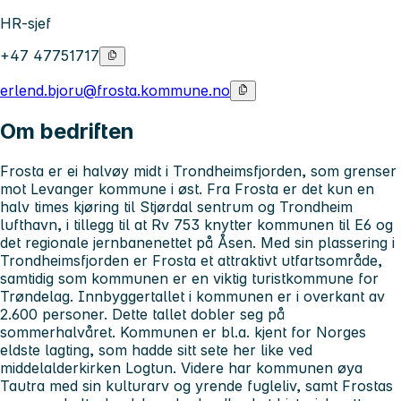
HR-sjef
+47 47751717
erlend.bjoru@frosta.kommune.no
Om bedriften
Frosta er ei halvøy midt i Trondheimsfjorden, som grenser
mot Levanger kommune i øst. Fra Frosta er det kun en
halv times kjøring til Stjørdal sentrum og Trondheim
lufthavn, i tillegg til at Rv 753 knytter kommunen til E6 og
det regionale jernbanenettet på Åsen. Med sin plassering i
Trondheimsfjorden er Frosta et attraktivt utfartsområde,
samtidig som kommunen er en viktig turistkommune for
Trøndelag. Innbyggertallet i kommunen er i overkant av
2.600 personer. Dette tallet dobler seg på
sommerhalvåret. Kommunen er bl.a. kjent for Norges
eldste lagting, som hadde sitt sete her like ved
middelalderkirken Logtun. Videre har kommunen øya
Tautra med sin kulturarv og yrende fugleliv, samt Frostas