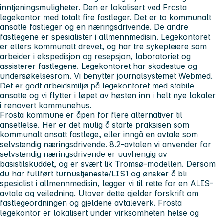
inntjeningsmuligheter. Den er lokalisert ved Frosta
legekontor med totalt fire fastleger. Det er to kommunalt
ansatte fastleger og en næringsdrivende. De andre
fastlegene er spesialister i allmennmedisin. Legekontoret
er ellers kommunalt drevet, og har tre sykepleiere som
arbeider i ekspedisjon og resepsjon, laboratoriet og
assisterer fastlegene. Legekontoret har skadestue og
undersøkelsesrom. Vi benytter journalsystemet Webmed.
Det er godt arbeidsmiljø på legekontoret med stabile
ansatte og vi flytter i løpet av høsten inn i helt nye lokaler
i renovert kommunehus.
Frosta kommune er åpen for flere alternativer til
ansettelse. Her er det mulig å starte praksisen som
kommunalt ansatt fastlege, eller inngå en avtale som
selvstendig næringsdrivende. 8.2-avtalen vi anvender for
selvstendig næringsdrivende er uavhengig av
basistilskuddet, og er svært lik Tromsø-modellen. Dersom
du har fullført turnustjeneste/LIS1 og ønsker å bli
spesialist i allmennmedisin, legger vi til rette for en ALIS-
avtale og veiledning. Utover dette gjelder forskrift om
fastlegeordningen og gjeldene avtaleverk. Frosta
legekontor er lokalisert under virksomheten helse og