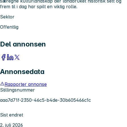
særegne kulturlandskap der landbruket historisk sett og
frem til i dag har spilt en viktig rolle.
Sektor
Offentlig
Del annonsen
Annonsedata
Rapporter annonse
Stillingsnummer
aaa7d71f-2350-46c5-b4de-30b605466c1c
Sist endret
2. juli 2026