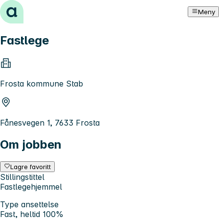
Hopp til innhold
Meny
Fastlege
Frosta kommune Stab
Fånesvegen 1, 7633 Frosta
Om jobben
Lagre favoritt
Stillingstittel
Fastlegehjemmel
Type ansettelse
Fast, heltid 100%