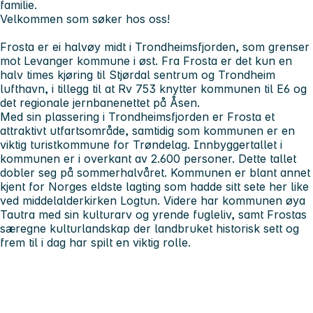
familie.
Velkommen som søker hos oss!
Frosta er ei halvøy midt i Trondheimsfjorden, som grenser
mot Levanger kommune i øst. Fra Frosta er det kun en
halv times kjøring til Stjørdal sentrum og Trondheim
lufthavn, i tillegg til at Rv 753 knytter kommunen til E6 og
det regionale jernbanenettet på Åsen.
Med sin plassering i Trondheimsfjorden er Frosta et
attraktivt utfartsområde, samtidig som kommunen er en
viktig turistkommune for Trøndelag. Innbyggertallet i
kommunen er i overkant av 2.600 personer. Dette tallet
dobler seg på sommerhalvåret. Kommunen er blant annet
kjent for Norges eldste lagting som hadde sitt sete her like
ved middelalderkirken Logtun. Videre har kommunen øya
Tautra med sin kulturarv og yrende fugleliv, samt Frostas
særegne kulturlandskap der landbruket historisk sett og
frem til i dag har spilt en viktig rolle.