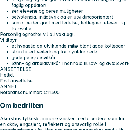
faglig oppdatert
ser elevene og deres muligheter
selvstendig, initiativrik og er utviklingsorientert
samarbeider godt med ledelse, kollegaer, elever og
foresatte
Personlig egnethet vil bli vektlagt.
Vi tilbyr
et hyggelig og utviklende miljø blant gode kollegaer
strukturert veiledning for nyutdannede
gode pensjonsvilkår
lønn- og arbeidsvilkår i henhold til lov- og avtaleverk
ANSETTELSE
Heltid.
Fast ansettelse
ANNET
Referansenummer: C11300
Om bedriften
Akershus fylkeskommune ønsker medarbeidere som tar
en aktiv, engasjert, reflektert og ansvarlig rolle i
organisasjonen vår. Hos oss møtes mennesker med ulik