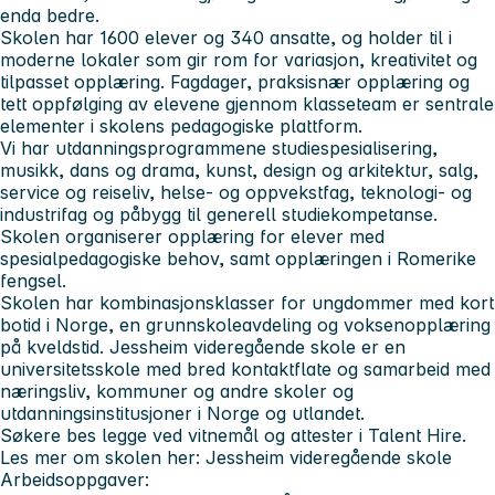
enda bedre.
Skolen har 1600 elever og 340 ansatte, og holder til i
moderne lokaler som gir rom for variasjon, kreativitet og
tilpasset opplæring. Fagdager, praksisnær opplæring og
tett oppfølging av elevene gjennom klasseteam er sentrale
elementer i skolens pedagogiske plattform.
Vi har utdanningsprogrammene studiespesialisering,
musikk, dans og drama, kunst, design og arkitektur, salg,
service og reiseliv, helse- og oppvekstfag, teknologi- og
industrifag og påbygg til generell studiekompetanse.
Skolen organiserer opplæring for elever med
spesialpedagogiske behov, samt opplæringen i Romerike
fengsel.
Skolen har kombinasjonsklasser for ungdommer med kort
botid i Norge, en grunnskoleavdeling og voksenopplæring
på kveldstid. Jessheim videregående skole er en
universitetsskole med bred kontaktflate og samarbeid med
næringsliv, kommuner og andre skoler og
utdanningsinstitusjoner i Norge og utlandet.
Søkere bes legge ved vitnemål og attester i Talent Hire.
Les mer om skolen her: Jessheim videregående skole
Arbeidsoppgaver: