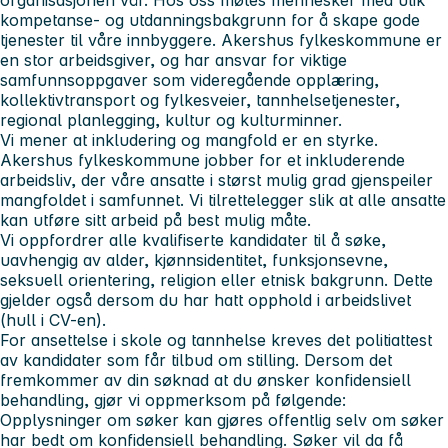
kompetanse- og utdanningsbakgrunn for å skape gode
tjenester til våre innbyggere. Akershus fylkeskommune er
en stor arbeidsgiver, og har ansvar for viktige
samfunnsoppgaver som videregående opplæring,
kollektivtransport og fylkesveier, tannhelsetjenester,
regional planlegging, kultur og kulturminner.
Vi mener at inkludering og mangfold er en styrke.
Akershus fylkeskommune jobber for et inkluderende
arbeidsliv, der våre ansatte i størst mulig grad gjenspeiler
mangfoldet i samfunnet. Vi tilrettelegger slik at alle ansatte
kan utføre sitt arbeid på best mulig måte.
Vi oppfordrer alle kvalifiserte kandidater til å søke,
uavhengig av alder, kjønnsidentitet, funksjonsevne,
seksuell orientering, religion eller etnisk bakgrunn. Dette
gjelder også dersom du har hatt opphold i arbeidslivet
(hull i CV-en).
For ansettelse i skole og tannhelse kreves det politiattest
av kandidater som får tilbud om stilling. Dersom det
fremkommer av din søknad at du ønsker konfidensiell
behandling, gjør vi oppmerksom på følgende:
Opplysninger om søker kan gjøres offentlig selv om søker
har bedt om konfidensiell behandling. Søker vil da få