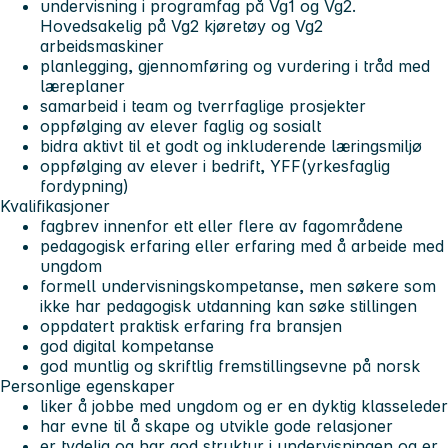
undervisning i programfag på Vg1 og Vg2.
Hovedsakelig på Vg2 kjøretøy og Vg2
arbeidsmaskiner
planlegging, gjennomføring og vurdering i tråd med
læreplaner
samarbeid i team og tverrfaglige prosjekter
oppfølging av elever faglig og sosialt
bidra aktivt til et godt og inkluderende læringsmiljø
oppfølging av elever i bedrift, YFF(yrkesfaglig
fordypning)
Kvalifikasjoner
fagbrev innenfor ett eller flere av fagområdene
pedagogisk erfaring eller erfaring med å arbeide med
ungdom
formell undervisningskompetanse, men søkere som
ikke har pedagogisk utdanning kan søke stillingen
oppdatert praktisk erfaring fra bransjen
god digital kompetanse
god muntlig og skriftlig fremstillingsevne på norsk
Personlige egenskaper
liker å jobbe med ungdom og er en dyktig klasseleder
har evne til å skape og utvikle gode relasjoner
er tydelig og har god struktur i undervisningen og er