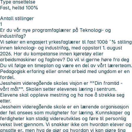
Type ansettelse
Fast, heltid 100%
Antall stillinger
1
Er du vår nye programfaglærer på Teknologi- og
industrifag?
Vi søker en engasjert yrkesfaglærer til fast 100â ¯% stilling
innen teknologi- og industrifag, med oppstart 1. august
2026. Har du kompetanse innen kjøretøy eller
arbeidsmaskiner og fagbrev? Da vil vi gjerne høre fra deg
Du vil følge en timeplan og være en del av vårt lærerteam.
Pedagogisk erfaring eller annet arbeid med ungdom er en
fordel.
Jessheim videregående skoles visjon er ""Din framtid -
vårt mål"". Skolen setter elevenes læring i sentrum.
Elevene skal oppleve mestring og ha noe å strekke seg
etter.
Jessheim videregående skole er en lærende organisasjon
der feil ansees som muligheter for læring. Kunnskaper og
ferdigheter kan stadig videreutvikles og føre til personlig
vekst livet gjennom. Vi snakker ikke om hvordan elever og
ansatte er, men hva de gjør og hvordan vi kan gjøre ting