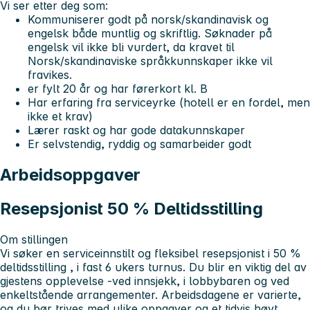
Vi ser etter deg som:
Kommuniserer godt på norsk/skandinavisk og
engelsk både muntlig og skriftlig. Søknader på
engelsk vil ikke bli vurdert, da kravet til
Norsk/skandinaviske språkkunnskaper ikke vil
fravikes.
er fylt 20 år og har førerkort kl. B
Har erfaring fra serviceyrke (hotell er en fordel, men
ikke et krav)
Lærer raskt og har gode datakunnskaper
Er selvstendig, ryddig og samarbeider godt
Arbeidsoppgaver
Resepsjonist 50 % Deltidsstilling
Om stillingen
Vi søker en serviceinnstilt og fleksibel resepsjonist i
50 %
deltidsstilling
, i fast 6 ukers turnus. Du blir en viktig del av
gjestens opplevelse -ved innsjekk, i lobbybaren og ved
enkeltstående arrangementer. Arbeidsdagene er varierte,
og du bør trives med ulike oppgaver og et tidvis høyt