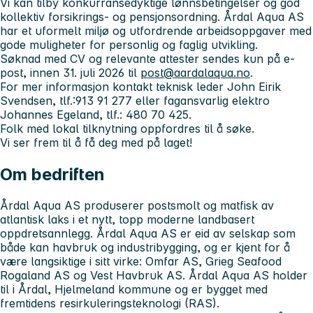
Vi kan tilby konkurransedyktige lønnsbetingelser og god
kollektiv forsikrings- og pensjonsordning. Årdal Aqua AS
har et uformelt miljø og utfordrende arbeidsoppgaver med
gode muligheter for personlig og faglig utvikling.
Søknad med CV og relevante attester sendes kun på e-
post, innen 31. juli 2026 til
post@aardalaqua.no
.
For mer informasjon kontakt teknisk leder John Eirik
Svendsen, tlf.:913 91 277 eller fagansvarlig elektro
Johannes Egeland, tlf.: 480 70 425.
Folk med lokal tilknytning oppfordres til å søke.
Vi ser frem til å få deg med på laget!
Om bedriften
Årdal Aqua AS produserer postsmolt og matfisk av
atlantisk laks i et nytt, topp moderne landbasert
oppdretsannlegg. Årdal Aqua AS er eid av selskap som
både kan havbruk og industribygging, og er kjent for å
være langsiktige i sitt virke: Omfar AS, Grieg Seafood
Rogaland AS og Vest Havbruk AS. Årdal Aqua AS holder
til i Årdal, Hjelmeland kommune og er bygget med
fremtidens resirkuleringsteknologi (RAS).