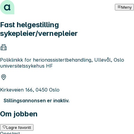
Hopp til innhold
Meny
Fast helgestilling
sykepleier/vernepleier
Poliklinikk for herionassistertbehandling, Ullevål, Oslo
universitetssykehus HF
Kirkeveien 166, 0450 Oslo
Stillingsannonsen er inaktiv.
Om jobben
Lagre favoritt
Oppstart