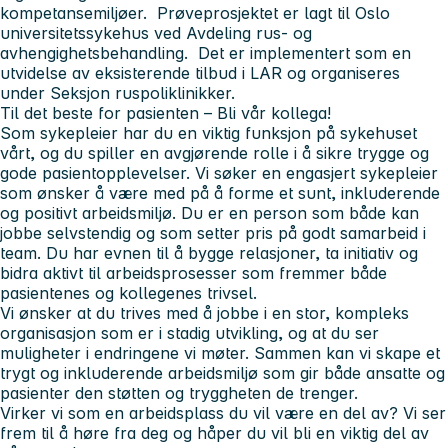
kompetansemiljøer. Prøveprosjektet er lagt til Oslo
universitetssykehus ved Avdeling rus- og
avhengighetsbehandling. Det er implementert som en
utvidelse av eksisterende tilbud i LAR og organiseres
under Seksjon ruspoliklinikker.
Til det beste for pasienten – Bli vår kollega!
Som sykepleier har du en viktig funksjon på sykehuset
vårt, og du spiller en avgjørende rolle i å sikre trygge og
gode pasientopplevelser. Vi søker en engasjert sykepleier
som ønsker å være med på å forme et sunt, inkluderende
og positivt arbeidsmiljø. Du er en person som både kan
jobbe selvstendig og som setter pris på godt samarbeid i
team. Du har evnen til å bygge relasjoner, ta initiativ og
bidra aktivt til arbeidsprosesser som fremmer både
pasientenes og kollegenes trivsel.
Vi ønsker at du trives med å jobbe i en stor, kompleks
organisasjon som er i stadig utvikling, og at du ser
muligheter i endringene vi møter. Sammen kan vi skape et
trygt og inkluderende arbeidsmiljø som gir både ansatte og
pasienter den støtten og tryggheten de trenger.
Virker vi som en arbeidsplass du vil være en del av? Vi ser
frem til å høre fra deg og håper du vil bli en viktig del av