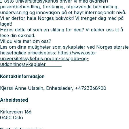
I Oslo universitetssykehus driver vi med avansert
pasientbehandling, forskning, utprøvende behandling,
undervisning og innovasjon på et høyt internasjonalt nivå.
Vi er derfor hele Norges bakvakt! Vi trenger deg med på
laget!
Høres dette ut som en stilling for deg? Vi gleder oss til å
lese din søknad.
Vil du vite mer om oss?
Les om dine muligheter som sykepleier ved Norges største
helsefaglige arbeidsplass:
https://www.oslo-
universitetssykehus.no/om-oss/jobb-og-
utdanning/sykepleier
Kontaktinformasjon
Kjersti Anne Ulstein, Enhetsleder, +4723368900
Arbeidssted
Kirkeveien 166
0450 Oslo