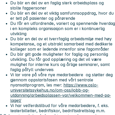
Du blir en del av en faglig sterk arbeidsplass og
stolte fagpersoner
Du blir en del av et viktig samfunnsoppdrag, hvor du
er tett på pasienter og pårørende
Du får en utfordrende, variert og spennende hverdag
i en kompleks organisasjon som er i kontinuerlig
utvikling
Du blir en del av et tverrfaglig arbeidsmiljø med høy
kompetanse, og et utstrakt samarbeid med dedikerte
kolleger som er ledende innenfor sine fagområder
Du blir gitt gode muligheter for faglig og personlig
utvikling. Du får god opplæring og det vil være
mulighet for interne kurs og årlige seminarer, samt
faglig påfyll underveis
Vi tar vare på våre nye medarbeidere og støtter deg
gjennom oppstartsfasen med vårt sentrale
nyansattprogram, les mer:
https://www.oslo-
universitetssykehus.no/om-oss/jobb-og-
utdanning/arbeidsplassen-var/velkommen-med-pa-
laget/
Vi har velferdstilbud for våre medarbeidere, f. eks.
teaterbilletter, bedriftskor, bedriftsidrettslag m.m.