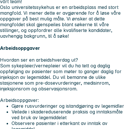
vårt team!
Oslo universitetssykehus er en arbeidsplass med stort
mangfold. Vi mener dette er avgjørende for å løse våre
oppgaver på best mulig måte. Vi ønsker at dette
mangfoldet skal gjenspeiles blant søkerne til våre
stillinger, og oppfordrer alle kvalifiserte kandidater,
uavhengig bakgrunn, til å søke!
Arbeidsoppgaver
Hvordan ser en arbeidshverdag ut?
Som sykepleier/vernepleier vil du ha tett og daglig
oppfølging av pasienter som møter to ganger daglig for
injeksjon av legemiddel. Du vil bemanne de ulike
stasjonene som pre-dosevurderinger, medisinrom,
injeksjonsrom og observasjonsrom.
Arbeidsoppgaver
:
Gjøre rusvurderinger og istandgjøring av legemidler
Veilede i skadereduserende praksis og inntaksmåte
ved bruk av legemiddelet
Observere pasienter i etterkant av inntak av
legemiddel