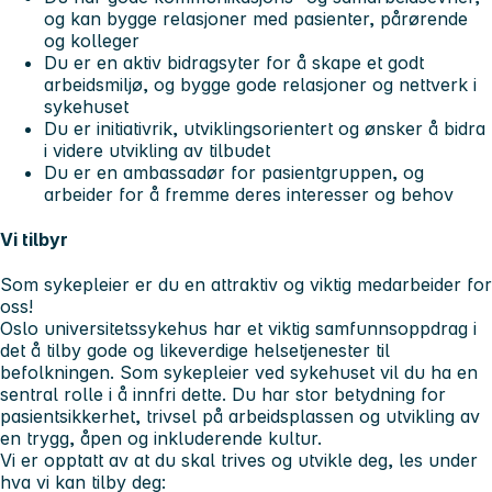
og kan bygge relasjoner med pasienter, pårørende
og kolleger
Du er en aktiv bidragsyter for å skape et godt
arbeidsmiljø, og bygge gode relasjoner og nettverk i
sykehuset
Du er initiativrik, utviklingsorientert og ønsker å bidra
i videre utvikling av tilbudet
Du er en ambassadør for pasientgruppen, og
arbeider for å fremme deres interesser og behov
Vi tilbyr
Som sykepleier er du en attraktiv og viktig medarbeider for
oss!
Oslo universitetssykehus har et viktig samfunnsoppdrag i
det å tilby gode og likeverdige helsetjenester til
befolkningen. Som sykepleier ved sykehuset vil du ha en
sentral rolle i å innfri dette. Du har stor betydning for
pasientsikkerhet, trivsel på arbeidsplassen og utvikling av
en trygg, åpen og inkluderende kultur.
Vi er opptatt av at du skal trives og utvikle deg, les under
hva vi kan tilby deg: