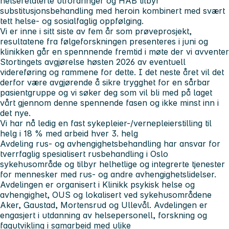
helserelaterte utfordringer og HAB tilbyr
substitusjonsbehandling med heroin kombinert med svært
tett helse- og sosialfaglig oppfølging.
Vi er inne i sitt siste av fem år som prøveprosjekt,
resultatene fra følgeforskningen presenteres i juni og
klinikken går en spennnende fremtid i møte der vi avventer
Stortingets avgjørelse høsten 2026 av eventuell
videreføring og rammene for dette. I det neste året vil det
derfor være avgjørende å sikre trygghet for en sårbar
pasientgruppe og vi søker deg som vil bli med på laget
vårt gjennom denne spennende fasen og ikke minst inn i
det nye.
Vi har nå ledig en fast sykepleier-/vernepleierstilling til
helg i 18 % med arbeid hver 3. helg
Avdeling rus- og avhengighetsbehandling har ansvar for
tverrfaglig spesialisert rusbehandling i Oslo
sykehusområde og tilbyr helhetlige og integrerte tjenester
for mennesker med rus- og andre avhengighetslidelser.
Avdelingen er organisert i Klinikk psykisk helse og
avhengighet, OUS og lokalisert ved sykehusområdene
Aker, Gaustad, Mortensrud og Ullevål. Avdelingen er
engasjert i utdanning av helsepersonell, forskning og
fagutvikling i samarbeid med ulike